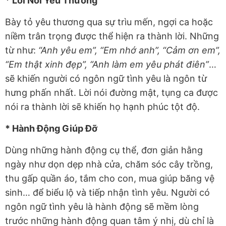
* Lời Nói Yêu Thương
Bày tỏ yêu thương qua sự trìu mến, ngợi ca hoặc
niềm trân trọng được thể hiện ra thành lời. Những
từ như:
“Anh yêu em”, “Em nhớ anh”, “Cảm ơn em”,
“Em thật xinh đẹp”, “Anh làm em yêu phát điên”
…
sẽ khiến người có ngôn ngữ tình yêu là ngôn từ
hưng phấn nhất. Lời nói đường mật, tụng ca được
nói ra thành lời sẽ khiến họ hạnh phúc tột độ.
* Hành Động Giúp Đỡ
Dùng những hành động cụ thể, đơn giản hằng
ngày như dọn dẹp nhà cửa, chăm sóc cây trồng,
thu gấp quần áo, tắm cho con, mua giúp băng vệ
sinh… để biểu lộ và tiếp nhận tình yêu. Người có
ngôn ngữ tình yêu là hành động sẽ mềm lòng
trước những hành động quan tâm ý nhị, dù chỉ là