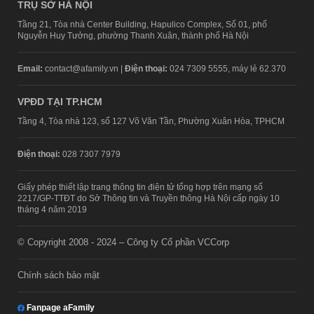
TRỤ SỞ HÀ NỘI
Tầng 21, Tòa nhà Center Building, Hapulico Complex, Số 01, phố
Nguyễn Huy Tưởng, phường Thanh Xuân, thành phố Hà Nội
Email:
contact@afamily.vn |
Điện thoại:
024 7309 5555, máy lẻ 62.370
VPĐD TẠI TP.HCM
Tầng 4, Tòa nhà 123, số 127 Võ Văn Tần, Phường Xuân Hòa, TPHCM
Điện thoại:
028 7307 7979
Giấy phép thiết lập trang thông tin điện tử tổng hợp trên mạng số
2217/GP-TTĐT do Sở Thông tin và Truyền thông Hà Nội cấp ngày 10
tháng 4 năm 2019
© Copyright 2008 - 2024 – Công ty Cổ phần VCCorp
Chính sách bảo mật
Fanpage aFamily