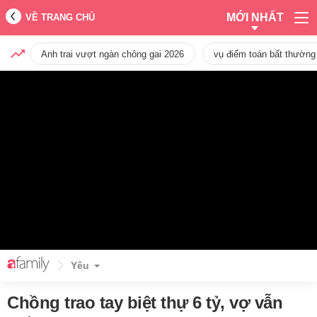
MỚI NHẤT
VỀ TRANG CHỦ
Anh trai vượt ngàn chông gai 2026
vụ điểm toán bất thường
Yêu
Chồng trao tay biệt thự 6 tỷ, vợ vẫn