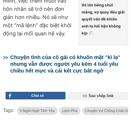
mình, việc thêm muối vào
thì lớn tiếng chửi
hôn nhân sẽ trở nên đơn
mắng, vợ quay đầu giải
giản hơn nhiều. Nó sẽ như
quyết vấn đề khiến
một “mã lệnh” đặc biệt khởi
anh ta hối hận không
động lại mối quan hệ vậy.
kịp
Chuyện tình của cô gái có khuôn mặt "kì lạ"
nhưng vẫn được người yêu kém 4 tuổi yêu
chiều hết mực và cái kết cực bất ngờ
Chia sẻ
Sao chép link
Tags:
5 Ngôn Ngữ Tình Yêu
Lệch Pha
Chuyện Vợ Chồng Chăn Gối