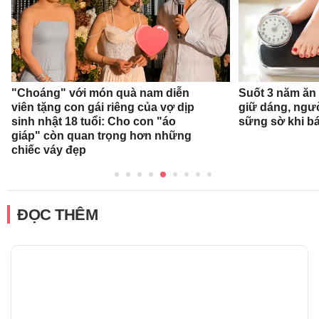
"Choáng" với món quà nam diễn
Suốt 3 năm ăn
viên tặng con gái riêng của vợ dịp
giữ dáng, ngư
sinh nhật 18 tuổi: Cho con "áo
sững sờ khi bá
giáp" còn quan trọng hơn những
chiếc váy đẹp
ĐỌC THÊM