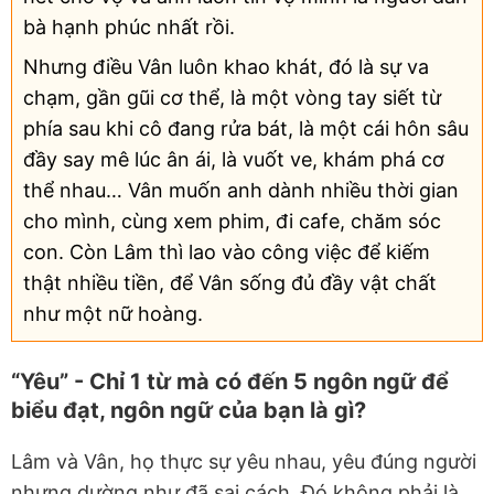
bà hạnh phúc nhất rồi.
Nhưng điều Vân luôn khao khát, đó là sự va
chạm, gần gũi cơ thể, là một vòng tay siết từ
phía sau khi cô đang rửa bát, là một cái hôn sâu
đầy say mê lúc ân ái, là vuốt ve, khám phá cơ
thể nhau… Vân muốn anh dành nhiều thời gian
cho mình, cùng xem phim, đi cafe, chăm sóc
con. Còn Lâm thì lao vào công việc để kiếm
thật nhiều tiền, để Vân sống đủ đầy vật chất
như một nữ hoàng.
“Yêu” - Chỉ 1 từ mà có đến 5 ngôn ngữ để
biểu đạt, ngôn ngữ của bạn là gì?
Lâm và Vân, họ thực sự yêu nhau, yêu đúng người
nhưng dường như đã sai cách. Đó không phải là