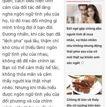
quen, cách biểu hiện tình
cảm của đối tác để lắng
nghe ngôn ngữ tình yêu của
họ, từ đó trao đổi những gì
mình trông đợi ở bạn đời.
Bất ngờ gặp chồng dẫn
Đương nhiên, khi các bạn đã
người tình đi mua
nhẫn, vợ thản nhiên
“lệch pha” quá lâu, thậm chí
như không nhưng động
khó chịu vì (hiểu lầm) ngôn
thái phía sau của cô
ngữ tình yêu của nhau,
mới thật sự khiến anh
không dễ để nắn chỉnh lại.
sốc ngất
Bạn có thể cảm thấy bế tắc,
không thỏa mãn và cảm
thấy người kia thật nhạt
nhẽo. Nhưng khi thấu hiểu
được ngôn ngữ tình yêu của
Chồng đi làm về thấy
đối phương và của chính
đĩa vịt nướng trên bàn