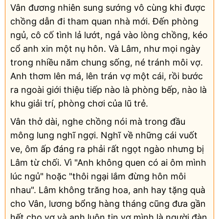
Vân đương nhiên sung sướng vô cùng khi được
chồng dẫn đi tham quan nhà mới. Đến phòng
ngủ, cô cố tình lả lướt, ngả vào lòng chồng, kéo
cổ anh xin một nụ hôn. Và Lâm, như mọi ngày
trong nhiều năm chung sống, né tránh môi vợ.
Anh thơm lên má, lên trán vợ một cái, rồi bước
ra ngoài giới thiệu tiếp nào là phòng bếp, nào là
khu giải trí, phòng chơi của lũ trẻ.
Vân thở dài, nghe chồng nói mà trong đầu
mông lung nghĩ ngợi. Nghĩ về những cái vuốt
ve, ôm ấp đáng ra phải rất ngọt ngào nhưng bị
Lâm từ chối. Vì "Anh không quen có ai ôm mình
lúc ngủ" hoặc "thôi ngại lắm đừng hôn môi
nhau". Lâm không trăng hoa, anh hay tặng quà
cho Vân, lương bổng hàng tháng cũng đưa gần
hết cho vợ và anh luôn tin vợ mình là người đàn