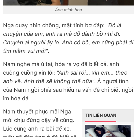
Ảnh minh họa
Nga quay nhìn chồng, mặt tỉnh bơ đáp:
"Đó là
chuyện của em, anh ra mà dỗ dành bồ nhí đi.
Chuyện ai người ấy lo. Anh có bồ, em cũng phải đi
tìm niềm vui mới"
.
Nam nghe mà ù tai, hóa ra vợ đã biết cả, anh
cuống cuồng xin lỗi:
"Anh sai rồi… xin em… theo
anh về. Anh thề sẽ không thế nữa"
. Ả người tình
của Nam ngồi phía sau hiểu ra vấn đề chỉ biết ngồi
im hóa đá.
Nam thuyết phục mãi Nga
TIN LIÊN QUAN
mới chịu đứng dậy về cùng.
Lúc cùng anh ra bãi để xe,