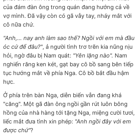
của đám đàn ông trong quán đang hướng cả về
vợ mình. Đã vậy còn có gã vẫy tay, nháy mắt với
cô nữa chứ.
"Anh,… nay anh làm sao thế? Ngồi với em mà đầu
óc cứ để đâu?"
, ả người tình trơ trẽn kia nũng nịu
hỏi, ngờ đâu bị Nam quát:
"Yên lặng nào".
Nam
nghiến răng ken két, gạt bay cô bồ sang bên tiếp
tục hướng mắt về phía Nga. Cô bồ bắt đầu hậm
hực.
Ở phía trên bàn Nga, diễn biến vẫn đang khá
"căng". Một gã đàn ông ngồi gần rút luôn bông
hồng của nhà hàng tới tặng Nga, miệng cười tươi,
liếc mắt đưa tình xin phép:
"Anh ngồi đây với em
được chứ"
?