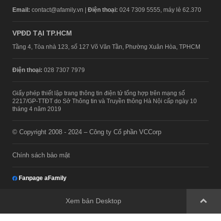
Email:
contact@afamily.vn |
Điện thoại:
024 7309 5555, máy lẻ 62.370
VPĐD TẠI TP.HCM
Tầng 4, Tòa nhà 123, số 127 Võ Văn Tần, Phường Xuân Hòa, TPHCM
Điện thoại:
028 7307 7979
Giấy phép thiết lập trang thông tin điện tử tổng hợp trên mạng số
2217/GP-TTĐT do Sở Thông tin và Truyền thông Hà Nội cấp ngày 10
tháng 4 năm 2019
© Copyright 2008 - 2024 – Công ty Cổ phần VCCorp
Chính sách bảo mật
Fanpage aFamily
Xem bản Desktop