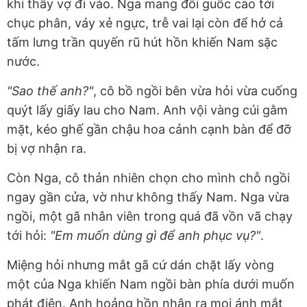
khi thấy vợ đi vào. Nga mang đôi guốc cao tới
chục phân, váy xẻ ngực, trễ vai lại còn để hở cả
tấm lưng trần quyến rũ hút hồn khiến Nam sặc
nước.
"Sao thế anh?"
, cô bồ ngồi bên vừa hỏi vừa cuống
quýt lấy giấy lau cho Nam. Anh vội vàng cúi gằm
mặt, kéo ghế gần chậu hoa cảnh cạnh bàn để đỡ
bị vợ nhận ra.
Còn Nga, cô thản nhiên chọn cho mình chỗ ngồi
ngay gần cửa, vờ như không thấy Nam. Nga vừa
ngồi, một gã nhân viên trong quá đã vồn vã chạy
tới hỏi:
"Em muốn dùng gì để anh phục vụ?"
.
Miệng hỏi nhưng mắt gã cứ dán chặt lấy vòng
một của Nga khiến Nam ngồi bàn phía dưới muốn
phát điên. Anh hoảng hồn nhận ra mọi ánh mắt