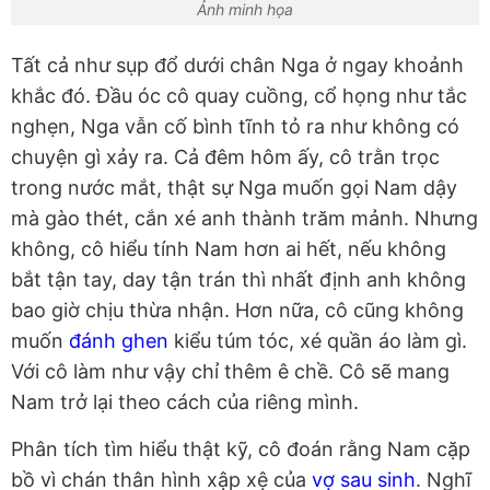
Ảnh minh họa
Tất cả như sụp đổ dưới chân Nga ở ngay khoảnh
khắc đó. Đầu óc cô quay cuồng, cổ họng như tắc
nghẹn, Nga vẫn cố bình tĩnh tỏ ra như không có
chuyện gì xảy ra. Cả đêm hôm ấy, cô trằn trọc
trong nước mắt, thật sự Nga muốn gọi Nam dậy
mà gào thét, cắn xé anh thành trăm mảnh. Nhưng
không, cô hiểu tính Nam hơn ai hết, nếu không
bắt tận tay, day tận trán thì nhất định anh không
bao giờ chịu thừa nhận. Hơn nữa, cô cũng không
muốn
đánh ghen
kiểu túm tóc, xé quần áo làm gì.
Với cô làm như vậy chỉ thêm ê chề. Cô sẽ mang
Nam trở lại theo cách của riêng mình.
Phân tích tìm hiểu thật kỹ, cô đoán rằng Nam cặp
bồ vì chán thân hình xập xệ của
vợ sau sinh
. Nghĩ