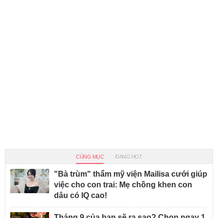
CÙNG MỤC
ĐANG HOT
"Bà trùm" thẩm mỹ viện Mailisa cưới giúp
việc cho con trai: Mẹ chồng khen con
dâu có IQ cao!
Tháng 9 của bạn sẽ ra sao? Chọn ngay 1