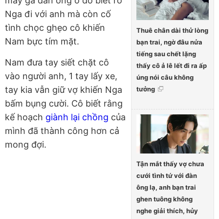
mấy gã đàn ông ở đó biết rõ
Nga đi với anh mà còn cố
tình chọc ghẹo cô khiến
Thuê chân dài thử lòng
Nam bực tím mặt.
bạn trai, ngờ đâu nửa
tiếng sau chết lặng
Nam đưa tay siết chặt cô
thấy cô ả lê lết đi ra ấp
vào người anh, 1 tay lấy xe,
úng nói câu không
tay kia vẫn giữ vợ khiến Nga
tưởng
bấm bụng cười. Cô biết rằng
kế hoạch
giành lại chồng
của
mình đã thành công hơn cả
mong đợi.
Tận mắt thấy vợ chưa
cưới tình tứ với đàn
ông lạ, anh bạn trai
ghen tuông không
nghe giải thích, hủy