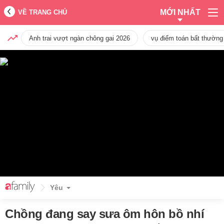
MỚI NHẤT
VỀ TRANG CHỦ
Anh trai vượt ngàn chông gai 2026
vụ điểm toán bất thường
Yêu
Chồng đang say sưa ôm hôn bồ nhí