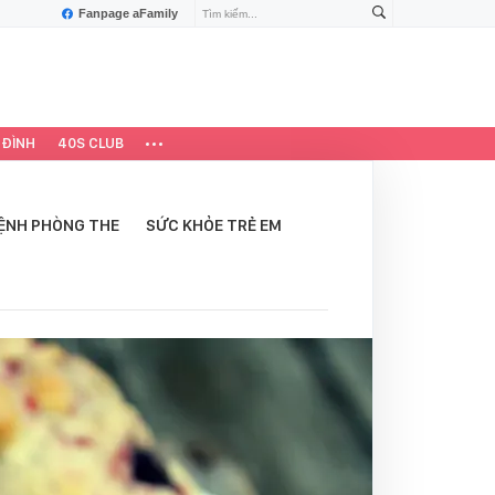
Fanpage aFamily
 ĐÌNH
40S CLUB
ỆNH PHÒNG THE
SỨC KHỎE TRẺ EM