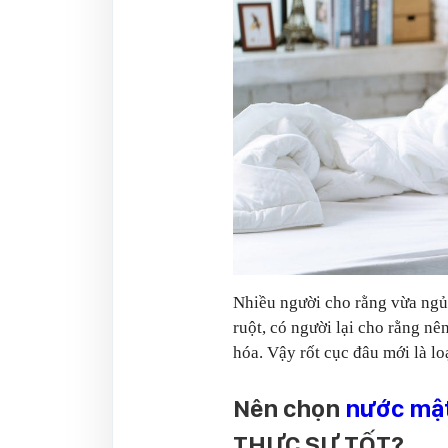
Nhiều người cho rằng vừa ng
ruột, có người lại cho rằng n
hóa. Vậy rốt cục đâu mới là l
Nên chọn
nước mậ
THỰC SỰ TỐT?