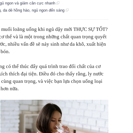
ngủ ngon và giảm cân cực nhanh
g, da dẻ hồng hào, ngủ ngon đến sáng
c muối loãng uống khi ngủ dậy mới THỰC SỰ TỐT?
ơ thể và là một trong những chất quan trọng quyết
ớc, nhiều vấn đề sẽ nảy sinh như da khô, xuất hiện
 bón.
g có thể thúc đẩy quá trình trao đổi chất của cơ
kích thích đại tiện. Điều đó cho thấy rằng, ly nước
ô cùng quan trọng, và việc bạn lựa chọn uống loại
 hơn nữa.