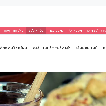
HẬU TRƯỜNG
SỨC KHỎE
TIÊU DÙNG
ĂN NGON
TÂM SỰ - GIA
ÒNG CHỮA BỆNH
PHẪU THUẬT THẨM MỸ
BỆNH PHỤ NỮ
B