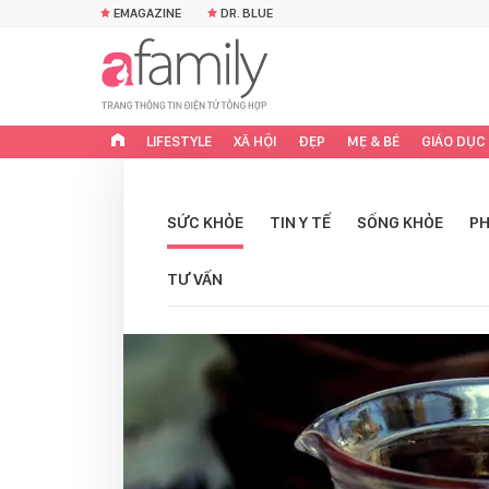
EMAGAZINE
DR. BLUE
LIFESTYLE
XÃ HỘI
ĐẸP
MẸ & BÉ
GIÁO DỤC
SỨC KHỎE
TIN Y TẾ
SỐNG KHỎE
PH
TƯ VẤN