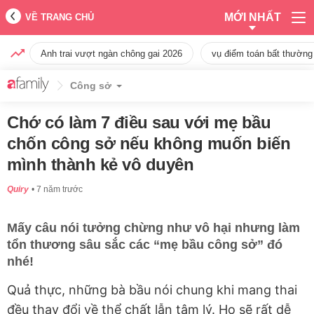
MỚI NHẤT
VỀ TRANG CHỦ
Anh trai vượt ngàn chông gai 2026
vụ điểm toán bất thường
Công sở
Chớ có làm 7 điều sau với mẹ bầu
chốn công sở nếu không muốn biến
mình thành kẻ vô duyên
Quiry
7 năm trước
Mấy câu nói tưởng chừng như vô hại nhưng làm
tổn thương sâu sắc các “mẹ bầu công sở” đó
nhé!
Quả thực, những bà bầu nói chung khi mang thai
đều thay đổi về thể chất lẫn tâm lý. Họ sẽ rất dễ