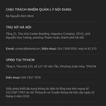
CHỊU TRÁCH NHIỆM QUẢN LÝ NỘI DUNG
Bà Nguyễn Bích Minh
TRỤ SỞ HÀ NỘI
Tầng 21, Tòa nhà Center Building, Hapulico Complex, Số 01, phố
Nguyễn Huy Tưởng, phường Thanh Xuân, thành phố Hà Nội
Email:
contact@afamily.vn |
Điện thoại:
024 7309 5555, máy lẻ 62.370
VPĐD TẠI TP.HCM
Tầng 4, Tòa nhà 123, số 127 Võ Văn Tần, Phường Xuân Hòa, TPHCM
Điện thoại:
028 7307 7979
Giấy phép thiết lập trang thông tin điện tử tổng hợp trên mạng số
2217/GP-TTĐT do Sở Thông tin và Truyền thông Hà Nội cấp ngày 10
tháng 4 năm 2019