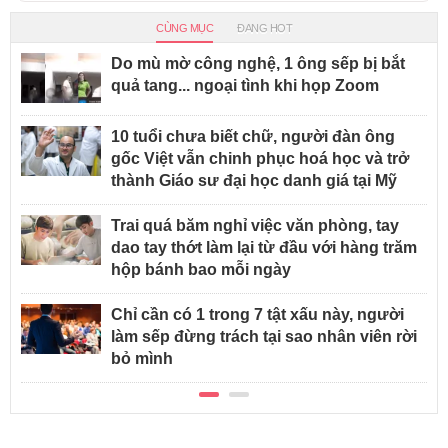
CÙNG MỤC
ĐANG HOT
Do mù mờ công nghệ, 1 ông sếp bị bắt
quả tang... ngoại tình khi họp Zoom
10 tuổi chưa biết chữ, người đàn ông
gốc Việt vẫn chinh phục hoá học và trở
thành Giáo sư đại học danh giá tại Mỹ
Trai quá băm nghỉ việc văn phòng, tay
dao tay thớt làm lại từ đầu với hàng trăm
hộp bánh bao mỗi ngày
Chỉ cần có 1 trong 7 tật xấu này, người
làm sếp đừng trách tại sao nhân viên rời
bỏ mình