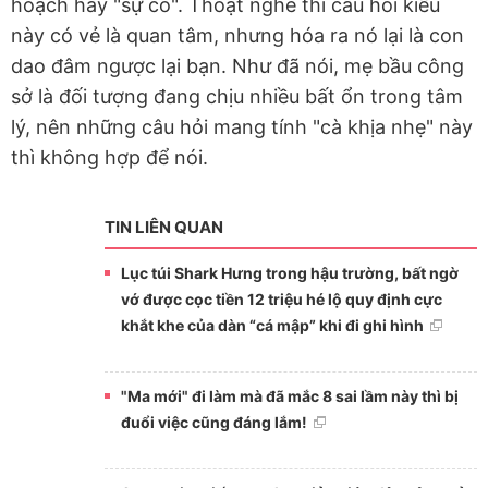
hoạch hay "sự cố". Thoạt nghe thì câu hỏi kiểu
này có vẻ là quan tâm, nhưng hóa ra nó lại là con
dao đâm ngược lại bạn. Như đã nói, mẹ bầu công
sở là đối tượng đang chịu nhiều bất ổn trong tâm
lý, nên những câu hỏi mang tính "cà khịa nhẹ" này
thì không hợp để nói.
TIN LIÊN QUAN
Lục túi Shark Hưng trong hậu trường, bất ngờ
vớ được cọc tiền 12 triệu hé lộ quy định cực
khắt khe của dàn “cá mập” khi đi ghi hình
"Ma mới" đi làm mà đã mắc 8 sai lầm này thì bị
đuổi việc cũng đáng lắm!