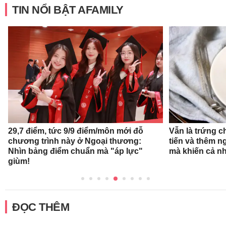
TIN NỔI BẬT AFAMILY
29,7 điểm, tức 9/9 điểm/môn mới đỗ
Vẫn là trứng c
chương trình này ở Ngoại thương:
tiến và thêm n
Nhìn bảng điểm chuẩn mà "áp lực"
mà khiến cả n
giùm!
ĐỌC THÊM