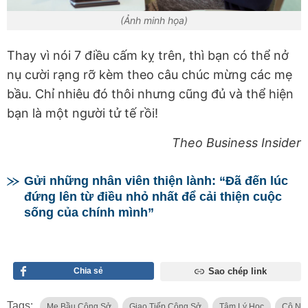
(Ảnh minh họa)
Thay vì nói 7 điều cấm kỵ trên, thì bạn có thể nở
nụ cười rạng rỡ kèm theo câu chúc mừng các mẹ
bầu. Chỉ nhiêu đó thôi nhưng cũng đủ và thể hiện
bạn là một người tử tế rồi!
Theo Business Insider
Gửi những nhân viên thiện lành: “Đã đến lúc
đứng lên từ điều nhỏ nhất để cải thiện cuộc
sống của chính mình”
Chia sẻ
Sao chép link
Tags:
Mẹ Bầu Công Sở
Giao Tiếp Công Sở
Tâm Lý Học
Cô Nà