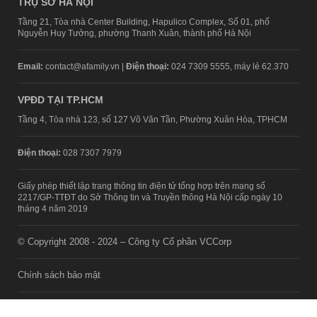
TRỤ SỞ HÀ NỘI
Tầng 21, Tòa nhà Center Building, Hapulico Complex, Số 01, phố
Nguyễn Huy Tưởng, phường Thanh Xuân, thành phố Hà Nội
Email:
contact@afamily.vn |
Điện thoại:
024 7309 5555, máy lẻ 62.370
VPĐD TẠI TP.HCM
Tầng 4, Tòa nhà 123, số 127 Võ Văn Tần, Phường Xuân Hòa, TPHCM
Điện thoại:
028 7307 7979
Giấy phép thiết lập trang thông tin điện tử tổng hợp trên mạng số
2217/GP-TTĐT do Sở Thông tin và Truyền thông Hà Nội cấp ngày 10
tháng 4 năm 2019
© Copyright 2008 - 2024 – Công ty Cổ phần VCCorp
Chính sách bảo mật
Fanpage aFamily