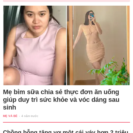
Mẹ bỉm sữa chia sẻ thực đơn ăn uống
giúp duy trì sức khỏe và vóc dáng sau
sinh
MẸ VÀ BÉ
-
4 năm trước
Chồng bỗng tặng vợ một cái váy hơn 2 triệu