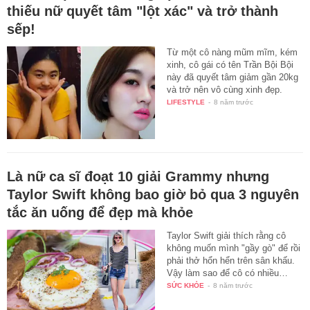
thiếu nữ quyết tâm "lột xác" và trở thành
sếp!
Từ một cô nàng mũm mĩm, kém
xinh, cô gái có tên Trần Bội Bội
này đã quyết tâm giảm gần 20kg
và trở nên vô cùng xinh đẹp.
LIFESTYLE
-
8 năm trước
Là nữ ca sĩ đoạt 10 giải Grammy nhưng
Taylor Swift không bao giờ bỏ qua 3 nguyên
tắc ăn uống để đẹp mà khỏe
Taylor Swift giải thích rằng cô
không muốn mình "gầy gò" để rồi
phải thở hổn hển trên sân khấu.
Vậy làm sao để cô có nhiều…
SỨC KHỎE
-
8 năm trước