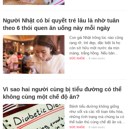
Người Nhật có bí quyết trẻ lâu là nhờ tuân
theo 6 thói quen ăn uống này mỗi ngày
Con gái Nhật trông lúc nào cũng
rạng rỡ, trẻ đẹp, đặc biệt là họ
còn sở hữu một nước da mịn
màng, trắng hồng. Nếu băn…
SỨC KHỎE
-
8 năm trước
Vì sao hai người cùng bị tiểu đường có thể
không cùng một chế độ ăn?
Bệnh tiểu đường không giống
như sốt và các rối loạn tiêu hóa,
những tình trạng mà chúng ta có
thể tuân thủ cùng chế độ ăn và…
SỨC KHỎE
-
8 năm trước