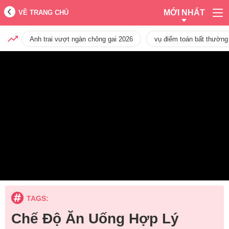
MỚI NHẤT
VỀ TRANG CHỦ
Anh trai vượt ngàn chông gai 2026
vụ điểm toán bất thường
TAGS:
Chế Độ Ăn Uống Hợp Lý