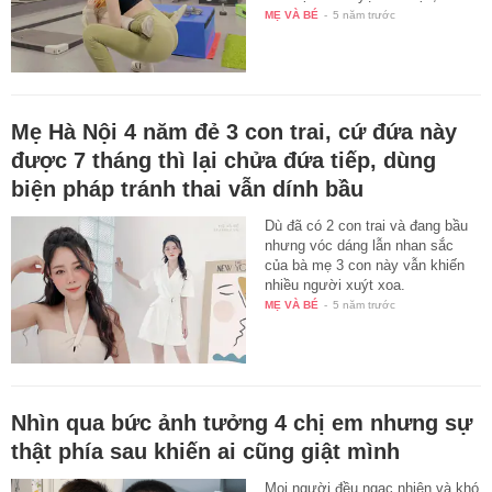
MẸ VÀ BÉ
-
5 năm trước
Mẹ Hà Nội 4 năm đẻ 3 con trai, cứ đứa này
được 7 tháng thì lại chửa đứa tiếp, dùng
biện pháp tránh thai vẫn dính bầu
Dù đã có 2 con trai và đang bầu
nhưng vóc dáng lẫn nhan sắc
của bà mẹ 3 con này vẫn khiến
nhiều người xuýt xoa.
MẸ VÀ BÉ
-
5 năm trước
Nhìn qua bức ảnh tưởng 4 chị em nhưng sự
thật phía sau khiến ai cũng giật mình
Mọi người đều ngạc nhiên và khó