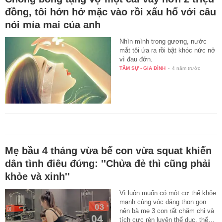
đồng, tôi hớn hở mặc vào rồi xấu hổ với câu
nói mỉa mai của anh
Nhìn mình trong gương, nước
mắt tôi ứa ra rồi bật khóc nức nở
vì đau đớn.
TÂM SỰ - GIA ĐÌNH
-
4 năm trước
Mẹ bầu 4 tháng vừa bế con vừa squat khiến
dân tình điêu đứng: ''Chửa đẻ thì cũng phải
khỏe và xinh''
Vì luôn muốn có một cơ thể khỏe
mạnh cùng vóc dáng thon gọn
nên bà mẹ 3 con rất chăm chỉ và
tích cực rèn luyện thể dục, thể…