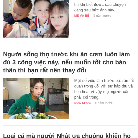
tin khi biết được câu chuyện
đằng sau bức ảnh này.
MẸ VÀ BÉ
-
5 năm trước
Người sống thọ trước khi ăn cơm luôn làm
đủ 3 công việc này, nếu muốn tốt cho bản
thân thì bạn rất nên thay đổi
Một số việc làm trước bữa ăn rất
quan trọng đối với sự hấp thụ và
tiêu hóa, vì vậy mọi người cần
phải coi trọng.
SỨC KHỎE
-
5 năm trước
Loại cá mà người Nhật ưa chuộng khiến họ