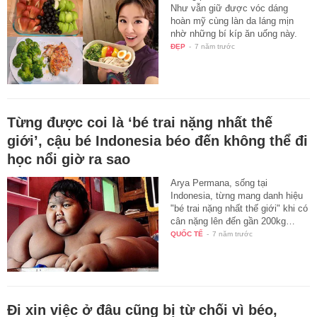
Như vẫn giữ được vóc dáng
hoàn mỹ cùng làn da láng mịn
nhờ những bí kíp ăn uống này.
ĐẸP
-
7 năm trước
Từng được coi là ‘bé trai nặng nhất thế
giới’, cậu bé Indonesia béo đến không thể đi
học nổi giờ ra sao
Arya Permana, sống tại
Indonesia, từng mang danh hiệu
"bé trai nặng nhất thế giới" khi có
cân nặng lên đến gần 200kg…
QUỐC TẾ
-
7 năm trước
Đi xin việc ở đâu cũng bị từ chối vì béo,