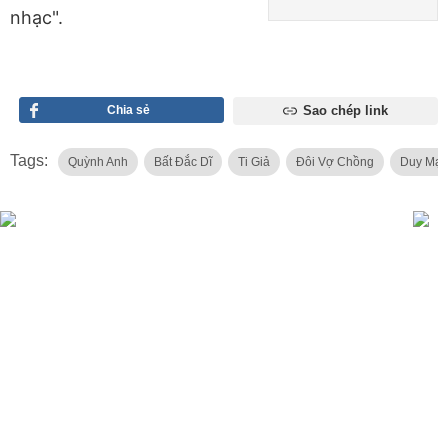
nhạc".
Chia sẻ
Sao chép link
Tags:
Quỳnh Anh
Bất Đắc Dĩ
Ti Giả
Đôi Vợ Chồng
Duy Mạ