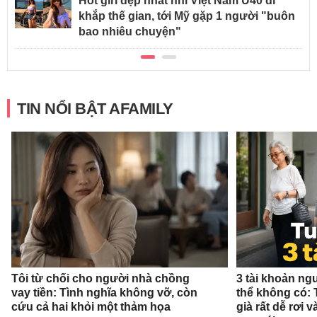
Hot girl đẹp nhất nhì Việt Nam U40 đi
khắp thế gian, tới Mỹ gặp 1 người "buôn
bao nhiêu chuyện"
TIN NỔI BẬT AFAMILY
Tôi từ chối cho người nhà chồng
3 tài khoản ng
vay tiền: Tình nghĩa không vỡ, còn
thể không có: 
cứu cả hai khỏi một thảm họa
già rất dễ rơi