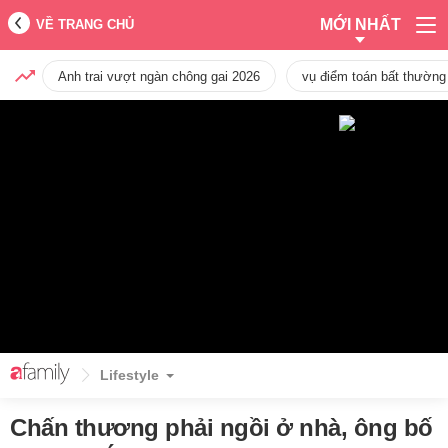
MỚI NHẤT
VỀ TRANG CHỦ
Anh trai vượt ngàn chông gai 2026
vụ điểm toán bất thường
Lifestyle
Chấn thương phải ngồi ở nhà, ông bố