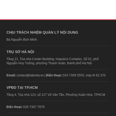
CHỊU TRÁCH NHIỆM QUẢN LÝ NỘI DUNG
Bà Nguyễn Bích Minh
TRỤ SỞ HÀ NỘI
Tầng 21, Tòa nhà Center Building, Hapulico Complex, Số 01, phố
Nguyễn Huy Tưởng, phường Thanh Xuân, thành phố Hà Nội
Email:
contact@afamily.vn |
Điện thoại:
024 7309 5555, máy lẻ 62.370
VPĐD TẠI TP.HCM
Tầng 4, Tòa nhà 123, số 127 Võ Văn Tần, Phường Xuân Hòa, TPHCM
Điện thoại:
028 7307 7979