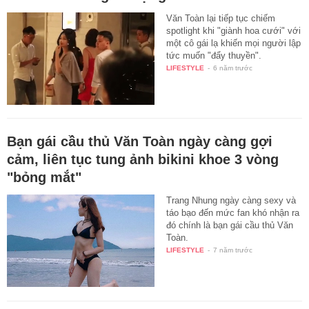
Văn Toàn lại tiếp tục chiếm
spotlight khi "giành hoa cưới" với
một cô gái lạ khiến mọi người lập
tức muốn "đẩy thuyền".
LIFESTYLE
-
6 năm trước
Bạn gái cầu thủ Văn Toàn ngày càng gợi
cảm, liên tục tung ảnh bikini khoe 3 vòng
"bỏng mắt"
Trang Nhung ngày càng sexy và
táo bạo đến mức fan khó nhận ra
đó chính là bạn gái cầu thủ Văn
Toàn.
LIFESTYLE
-
7 năm trước