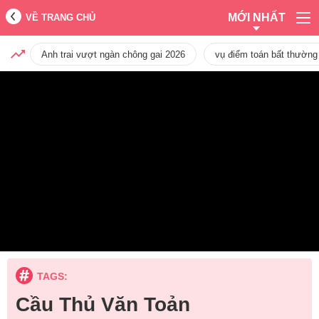
MỚI NHẤT
VỀ TRANG CHỦ
Anh trai vượt ngàn chông gai 2026
vụ điểm toán bất thường
TAGS:
Cầu Thủ Văn Toản