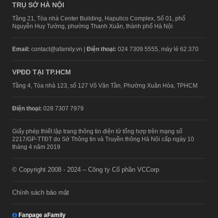
TRỤ SỞ HÀ NỘI
Tầng 21, Tòa nhà Center Building, Hapulico Complex, Số 01, phố
Nguyễn Huy Tưởng, phường Thanh Xuân, thành phố Hà Nội
Email:
contact@afamily.vn |
Điện thoại:
024 7309 5555, máy lẻ 62.370
VPĐD TẠI TP.HCM
Tầng 4, Tòa nhà 123, số 127 Võ Văn Tần, Phường Xuân Hòa, TPHCM
Điện thoại:
028 7307 7979
Giấy phép thiết lập trang thông tin điện tử tổng hợp trên mạng số
2217/GP-TTĐT do Sở Thông tin và Truyền thông Hà Nội cấp ngày 10
tháng 4 năm 2019
© Copyright 2008 - 2024 – Công ty Cổ phần VCCorp
Chính sách bảo mật
Fanpage aFamily