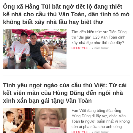
Ông xã Hằng Túi bất ngờ tiết lộ đang thiết
kế nhà cho cầu thủ Văn Toàn, dân tình tò mò
không biết xây nhà lầu hay biệt thự
Tìm đến kiến trúc sư Tiến Dũng
thì "đại gia" U23 Văn Toàn định
xây nhà đẹp như thế nào đây?
LIFESTYLE
-
7 năm trước
Tình yêu ngọt ngào của cầu thủ Việt: Từ cái
kết viên mãn của Hùng Dũng đến ngôi nhà
xinh xắn bạn gái tặng Văn Toàn
Fan Việt đang bông đùa rằng
Hùng Dũng đi lấy vợ, chắc Văn
Toàn là người buồn nhất vì không
còn ai pha sữa cho anh uống…
LIFESTYLE
-
7 năm trước