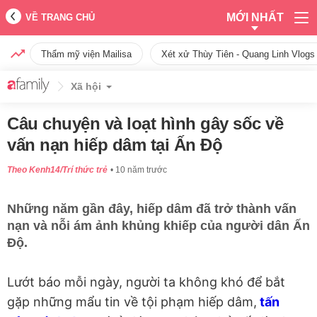
MỚI NHẤT
VỀ TRANG CHỦ
Thẩm mỹ viện Mailisa
Xét xử Thùy Tiên - Quang Linh Vlogs
Xã hội
Câu chuyện và loạt hình gây sốc về
vấn nạn hiếp dâm tại Ấn Độ
Theo Kenh14/Trí thức trẻ
10 năm trước
Những năm gần đây, hiếp dâm đã trở thành vấn
nạn và nỗi ám ảnh khủng khiếp của người dân Ấn
Độ.
Lướt báo mỗi ngày, người ta không khó để bắt
gặp những mẩu tin về tội phạm hiếp dâm,
tấn