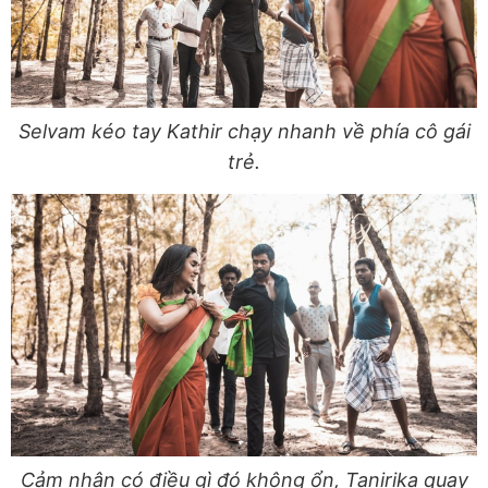
Selvam kéo tay Kathir chạy nhanh về phía cô gái
trẻ.
Cảm nhận có điều gì đó không ổn, Tanirika quay