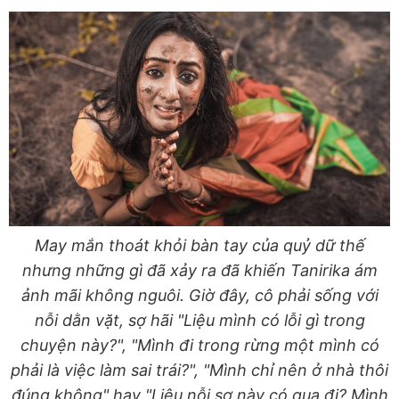
May mắn thoát khỏi bàn tay của quỷ dữ thế
nhưng những gì đã xảy ra đã khiến Tanirika ám
ảnh mãi không nguôi. Giờ đây, cô phải sống với
nỗi dằn vặt, sợ hãi "Liệu mình có lỗi gì trong
chuyện này?", "Mình đi trong rừng một mình có
phải là việc làm sai trái?", "Mình chỉ nên ở nhà thôi
đúng không" hay "Liệu nỗi sợ này có qua đi? Mình