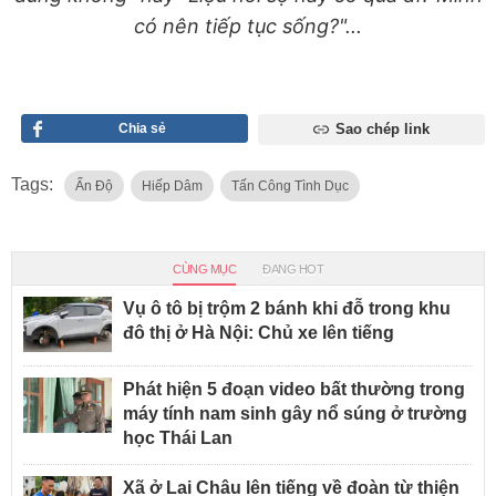
có nên tiếp tục sống?"...
Chia sẻ
Sao chép link
Tags:
Ấn Độ
Hiếp Dâm
Tấn Công Tình Dục
CÙNG MỤC
ĐANG HOT
Vụ ô tô bị trộm 2 bánh khi đỗ trong khu
đô thị ở Hà Nội: Chủ xe lên tiếng
Phát hiện 5 đoạn video bất thường trong
máy tính nam sinh gây nổ súng ở trường
học Thái Lan
Xã ở Lai Châu lên tiếng về đoàn từ thiện