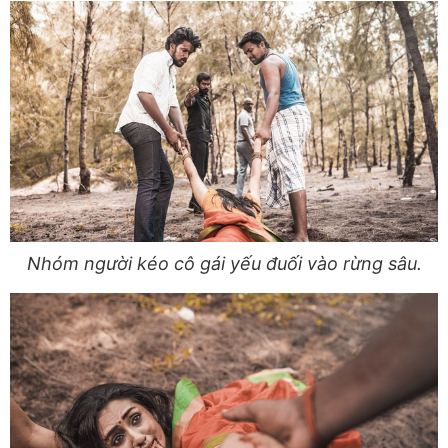
Nhóm người kéo cô gái yếu đuối vào rừng sâu.