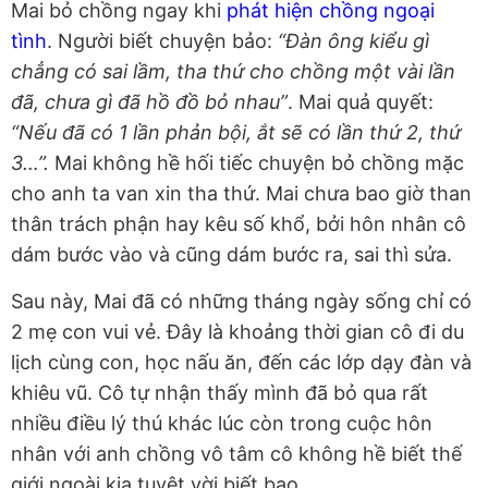
Mai bỏ chồng ngay khi
phát hiện chồng ngoại
tình
. Người biết chuyện bảo:
“Đàn ông kiểu gì
chẳng có sai lầm, tha thứ cho chồng một vài lần
đã, chưa gì đã hồ đồ bỏ nhau”
. Mai quả quyết:
“Nếu đã có 1 lần phản bội, ắt sẽ có lần thứ 2, thứ
3…”.
Mai không hề hối tiếc chuyện bỏ chồng mặc
cho anh ta van xin tha thứ. Mai chưa bao giờ than
thân trách phận hay kêu số khổ, bởi hôn nhân cô
dám bước vào và cũng dám bước ra, sai thì sửa.
Sau này, Mai đã có những tháng ngày sống chỉ có
2 mẹ con vui vẻ. Đây là khoảng thời gian cô đi du
lịch cùng con, học nấu ăn, đến các lớp dạy đàn và
khiêu vũ. Cô tự nhận thấy mình đã bỏ qua rất
nhiều điều lý thú khác lúc còn trong cuộc hôn
nhân với anh chồng vô tâm cô không hề biết thế
giới ngoài kia tuyệt vời biết bao.