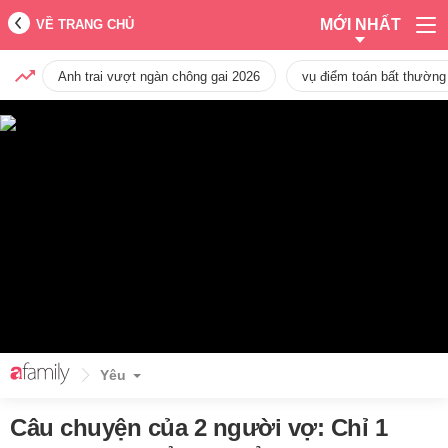
MỚI NHẤT
VỀ TRANG CHỦ
Anh trai vượt ngàn chông gai 2026
vụ điểm toán bất thường
Yêu
Câu chuyện của 2 người vợ: Chỉ 1