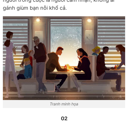
gánh giùm bạn nỗi khổ cả.
Tranh minh họa
02