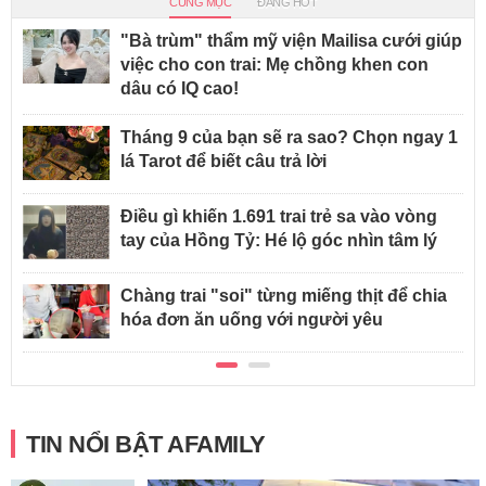
CÙNG MỤC
ĐANG HOT
"Bà trùm" thẩm mỹ viện Mailisa cưới giúp
việc cho con trai: Mẹ chồng khen con
dâu có IQ cao!
Tháng 9 của bạn sẽ ra sao? Chọn ngay 1
lá Tarot để biết câu trả lời
Điều gì khiến 1.691 trai trẻ sa vào vòng
tay của Hồng Tỷ: Hé lộ góc nhìn tâm lý
Chàng trai "soi" từng miếng thịt để chia
hóa đơn ăn uống với người yêu
TIN NỔI BẬT AFAMILY