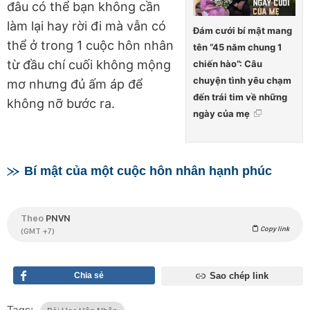
đâu có thể bạn không cần
làm lại hay rời đi mà vẫn có
Đám cưới bí mật mang
thể ở trong 1 cuộc hôn nhân
tên “45 năm chung 1
từ đầu chí cuối không mộng
chiến hào”: Câu
chuyện tình yêu chạm
mơ nhưng đủ ấm áp để
đến trái tim về những
không nỡ bước ra.
ngày của mẹ
Bí mật của một cuộc hôn nhân hạnh phúc
Theo
PNVN
Copy link
(GMT +7)
Chia sẻ
Sao chép link