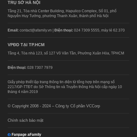
TRỤ SỞ HÀ NỘI
Tầng 21, Tòa nhà Center Building, Hapulico Complex, Số 01, phố
Nguyễn Huy Tưởng, phường Thanh Xuân, thành phố Hà Nội
Email:
contact@afamily.vn |
Điện thoại:
024 7309 5555, máy lẻ 62.370
VPĐD TẠI TP.HCM
Tầng 4, Tòa nhà 123, số 127 Võ Văn Tần, Phường Xuân Hòa, TPHCM
Điện thoại:
028 7307 7979
Giấy phép thiết lập trang thông tin điện tử tổng hợp trên mạng số
2217/GP-TTĐT do Sở Thông tin và Truyền thông Hà Nội cấp ngày 10
tháng 4 năm 2019
© Copyright 2008 - 2024 – Công ty Cổ phần VCCorp
Chính sách bảo mật
Fanpage aFamily