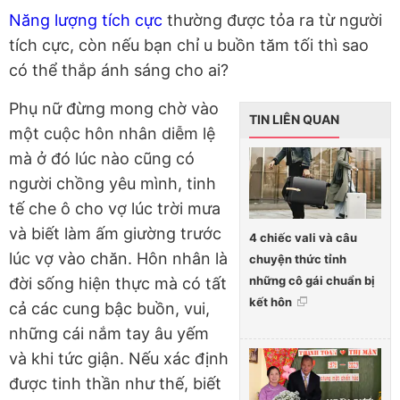
Năng lượng tích cực
thường được tỏa ra từ người
tích cực, còn nếu bạn chỉ u buồn tăm tối thì sao
có thể thắp ánh sáng cho ai?
Phụ nữ đừng mong chờ vào
TIN LIÊN QUAN
một cuộc hôn nhân diễm lệ
mà ở đó lúc nào cũng có
người chồng yêu mình, tinh
tế che ô cho vợ lúc trời mưa
và biết làm ấm giường trước
4 chiếc vali và câu
lúc vợ vào chăn. Hôn nhân là
chuyện thức tỉnh
những cô gái chuẩn bị
đời sống hiện thực mà có tất
kết hôn
cả các cung bậc buồn, vui,
những cái nắm tay âu yếm
và khi tức giận. Nếu xác định
được tinh thần như thế, biết