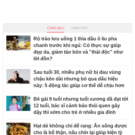
CÙNG MỤC
ĐANG HOT
Rộ trào lưu uống 1 thìa dầu ô liu pha
chanh trước khi ngủ: Có thực sự giúp
đẹp da, giảm táo bón và "thải độc" như
lời đồn?
Sau tuổi 30, nhiều phụ nữ bị đau vùng
chậu kéo dài nhưng bỏ qua dấu hiệu
này: 5 động tác giúp cơ thể dễ chịu hơn
Bé gái 9 tuổi nhưng tuổi xương đã đạt tới
12 tuổi, bác sĩ cảnh báo thói quen gây
dậy thì sớm cho trẻ ở nhiều gia đình
Hạt dẻ không chỉ để rang: Ăn sống được
cho là bổ thận, nấu chín lại giúp kiện tỳ