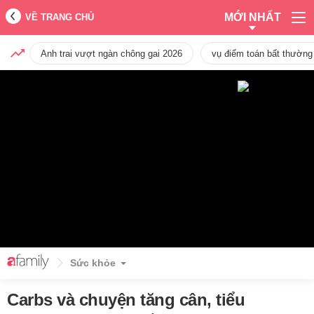
MỚI NHẤT
VỀ TRANG CHỦ
Anh trai vượt ngàn chông gai 2026
vụ điểm toán bất thường
Sức khỏe
Carbs và chuyện tăng cân, tiểu