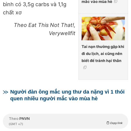
mắc vào mùa hè
bình có 3,5g carbs và 1,1g
chất xơ
Theo Eat This Not That!,
Verywellfit
Tai nạn thường gặp khi
đi du lịch, ai cũng nên
biết để tránh hại thân
Người đàn ông mắc ung thư da nặng vì 1 thói
quen nhiều người mắc vào mùa hè
Theo
PNVN
Copy link
(GMT +7)