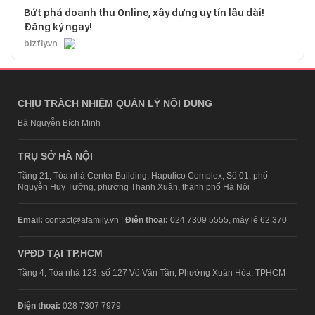
Bứt phá doanh thu Online, xây dựng uy tín lâu dài!
Đăng ký ngay!
bizfly.vn
CHỊU TRÁCH NHIỆM QUẢN LÝ NỘI DUNG
Bà Nguyễn Bích Minh
TRỤ SỞ HÀ NỘI
Tầng 21, Tòa nhà Center Building, Hapulico Complex, Số 01, phố
Nguyễn Huy Tưởng, phường Thanh Xuân, thành phố Hà Nội
Email:
contact@afamily.vn |
Điện thoại:
024 7309 5555, máy lẻ 62.370
VPĐD TẠI TP.HCM
Tầng 4, Tòa nhà 123, số 127 Võ Văn Tần, Phường Xuân Hòa, TPHCM
Điện thoại:
028 7307 7979