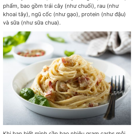
phẩm, bao gồm trái cây (như chuối), rau (như
khoai tây), ngũ cốc (như gạo), protein (như đậu)
và sữa (như sữa chua).
Khi bạn biết mình cần bao nhiêu gram carbs mỗi