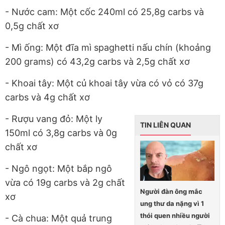
- Nước cam: Một cốc 240ml có 25,8g carbs và
0,5g chất xơ
- Mì ống: Một đĩa mì spaghetti nấu chín (khoảng
200 grams) có 43,2g carbs và 2,5g chất xơ
- Khoai tây: Một củ khoai tây vừa có vỏ có 37g
carbs và 4g chất xơ
- Rượu vang đỏ: Một ly
TIN LIÊN QUAN
150ml có 3,8g carbs và 0g
chất xơ
- Ngô ngọt: Một bắp ngô
vừa có 19g carbs và 2g chất
Người đàn ông mắc
xơ
ung thư da nặng vì 1
thói quen nhiều người
- Cà chua: Một quả trung