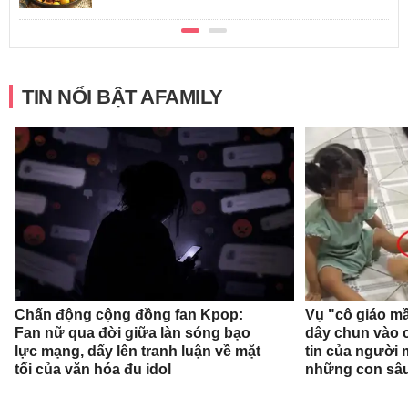
TIN NỔI BẬT AFAMILY
Chấn động cộng đồng fan Kpop:
Vụ "cô giáo mầ
Fan nữ qua đời giữa làn sóng bạo
dây chun vào c
lực mạng, dấy lên tranh luận về mặt
tin của người
tối của văn hóa đu idol
những con sâ