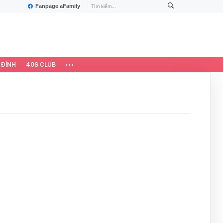
Fanpage aFamily
 ĐÌNH
40S CLUB