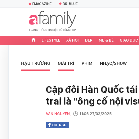
EMAGAZINE
DR. BLUE
LIFESTYLE
XÃ HỘI
ĐẸP
MẸ & BÉ
GIÁO DỤC
HẬU TRƯỜNG
GIẢI TRÍ
PHIM
NHẠC/SHOW
Cặp đôi Hàn Quốc tái
trai là "ông cố nội vi
VAN NGUYEN,
11:06 27/03/2025
CHIA SẺ