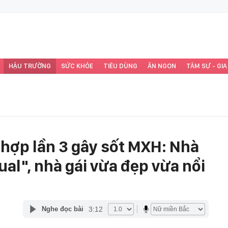
HẬU TRƯỜNG
SỨC KHỎE
TIÊU DÙNG
ĂN NGON
TÂM SỰ - GIA
 hợp lần 3 gây sốt MXH: Nhà
sual", nhà gái vừa đẹp vừa nổi
3:12
Nghe đọc bài