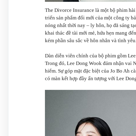
The Divorce Insurance là một bộ phim hà
triển sản phẩm đổi mới của một công ty bả
nóng nhất thời nay – ly hôn, họ đã sáng t
khai thác đề tài mới mẻ, hứa hẹn mang đế
kém phần sâu sắc về hôn nhân và tình yêu
Dàn diễn viên chính của bộ phim gồm Le
Trong đó, Lee Dong Wook đảm nhận vai No
hiểm. Sự góp mặt đặc biệt của Jo Bo Ah cà
có màn kết hợp đầy ấn tượng với Lee Don