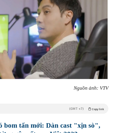
Nguồn ảnh: VTV
(GMT +7)
Copy link
ó bom tấn mới: Dàn cast "xịn sò",