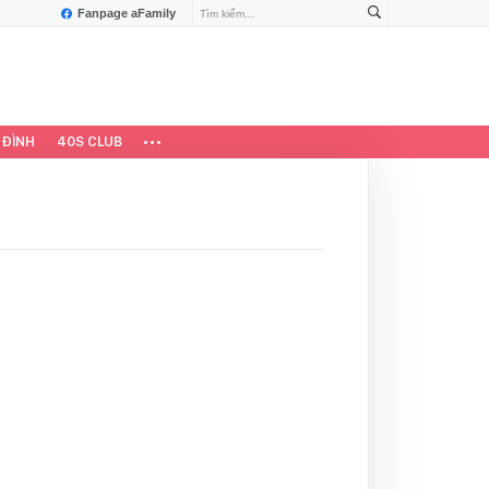
Fanpage aFamily
 ĐÌNH
40S CLUB