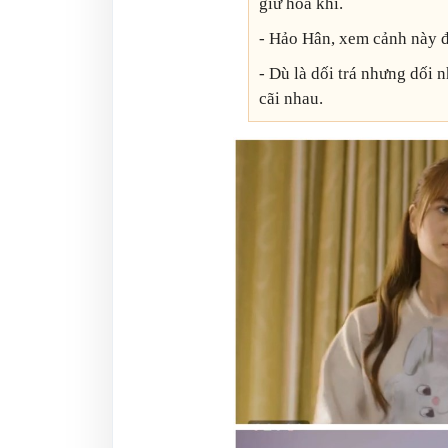
giữ hoà khí.
- Hảo Hân, xem cảnh này đ
- Dù là dối trá nhưng dối n
cãi nhau.