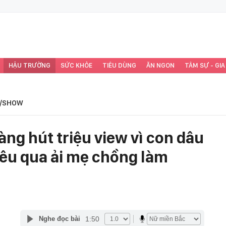
HẬU TRƯỜNG
SỨC KHỎE
TIÊU DÙNG
ĂN NGON
TÂM SỰ - GIA
/SHOW
àng hút triệu view vì con dâu
iêu qua ải mẹ chồng làm
1:50
Nghe đọc bài