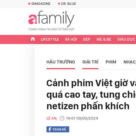
EMAGAZINE
DR. BLUE
LIFESTYLE
XÃ HỘI
ĐẸP
MẸ & BÉ
GIÁO DỤC
HẬU TRƯỜNG
GIẢI TRÍ
PHIM
NHẠC
Cảnh phim Việt giờ v
quá cao tay, tung ch
netizen phấn khích
LỆ AN,
19:01 09/03/2024
CHIA SẺ