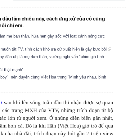
on dâu lắm chiêu này, cách ứng xử của cô cũng
ội chị em.
 làm mẹ bạn thân, hứa hẹn gây sốc với loạt cảnh nóng cực
 muốn tắt TV, tính cách khó ưa cứ xuất hiện là gây bực bội
ay đàn chị là mẹ đơn thân, vướng nghi vấn "phim giả tình
át thật mạnh'
oy", nên duyên cùng Việt Hoa trong "Mình yêu nhau, bình
i
sau khi lên sóng tuần đầu thì nhận được sự quan
ên các trang MXH của VTV, những trích đoạn từ bộ
ác lớn từ người xem. Ở những diễn biến gần nhất,
âm hơn cả. Đó là khi Hân (Việt Hoa) giở trò để qua
k của nhà đài, trích đoạn này hút gần 2 triệu view