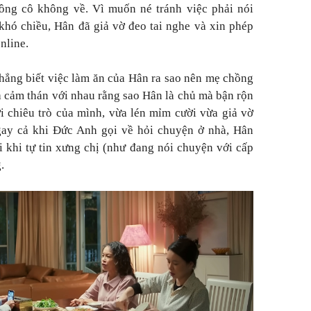
ng cô không về. Vì muốn né tránh việc phải nói
hó chiều, Hân đã giả vờ đeo tai nghe và xin phép
nline.
chẳng biết việc làm ăn của Hân ra sao nên mẹ chồng
và cảm thán với nhau rằng sao Hân là chủ mà bận rộn
i chiêu trò của mình, vừa lén mỉm cười vừa giả vờ
gay cả khi Đức Anh gọi về hỏi chuyện ở nhà, Hân
i khi tự tin xưng chị (như đang nói chuyện với cấp
.