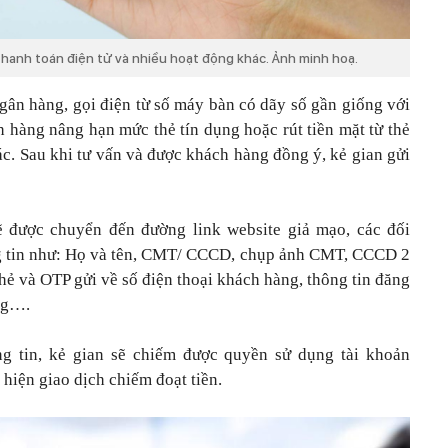
hanh toán điện tử và nhiều hoạt động khác. Ảnh minh hoạ.
gân hàng, gọi điện từ số máy bàn có dãy số gần giống với
 hàng nâng hạn mức thẻ tín dụng hoặc rút tiền mặt từ thẻ
ác. Sau khi tư vấn và được khách hàng đồng ý, kẻ gian gửi
 được chuyển đến đường link website giả mạo, các đối
g tin như: Họ và tên, CMT/ CCCD, chụp ảnh CMT, CCCD 2
thẻ và OTP gửi về số điện thoại khách hàng, thông tin đăng
ng….
g tin, kẻ gian sẽ chiếm được quyền sử dụng tài khoản
 hiện giao dịch chiếm đoạt tiền.