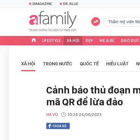
EMAGAZINE
DR. BLUE
Thẩm mỹ viện Ma
LIFESTYLE
XÃ HỘI
ĐẸP
MẸ & BÉ
GIÁO DỤC
XÃ HỘI
TRONG NƯỚC
QUỐC TẾ
HIỂU LUẬT
N
Cảnh báo thủ đoạn m
mã QR để lừa đảo
HẠ VŨ,
10:28 24/06/2023
CHIA SẺ