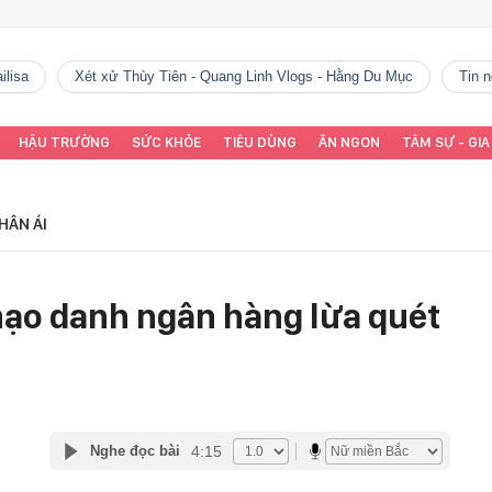
ilisa
Xét xử Thùy Tiên - Quang Linh Vlogs - Hằng Du Mục
tin
HẬU TRƯỜNG
SỨC KHỎE
TIÊU DÙNG
ĂN NGON
TÂM SỰ - GIA
HÂN ÁI
ạo danh ngân hàng lừa quét
4:15
Nghe đọc bài