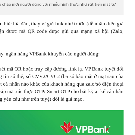
 chào mời người dùng với nhiều hình thức như rút tiền mặt từ
h thức lừa đảo, thay vì gửi link như trước (dễ nhận diện giả
hận được mã QR code được gửi qua mạng xã hội (Zalo,
 này, ngân hàng VPBank khuyến cáo người dùng:
uét mã QR hoặc truy cập đường link lạ. VP Bank tuyệt đối
tin số thẻ, số CVV2/CVC2 (ba số bảo mật ở mặt sau của
 mật cá nhân nào khác của khách hàng qua zalo/số điện thoại
ấp mã xác thực OTP/ Smart OTP cho bất kỳ ai kể cả nhân
 yêu cầu như trên tuyệt đối là giả mạo.