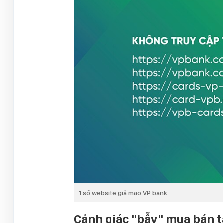
1 số website giả mạo VP bank.
Cảnh giác "bẫy" mua bán 