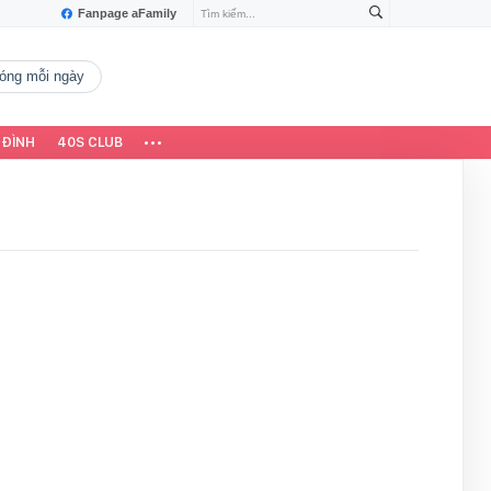
Fanpage aFamily
 nóng mỗi ngày
 ĐÌNH
40S CLUB