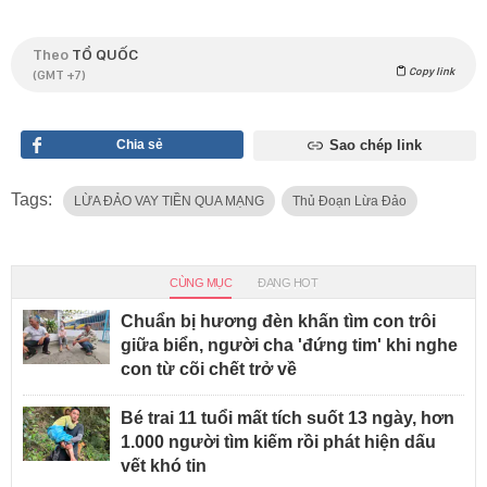
Theo
TỔ QUỐC
Copy link
(GMT +7)
Chia sẻ
Sao chép link
Tags:
LỪA ĐẢO VAY TIỀN QUA MẠNG
Thủ Đoạn Lừa Đảo
CÙNG MỤC
ĐANG HOT
Chuẩn bị hương đèn khấn tìm con trôi
giữa biển, người cha 'đứng tim' khi nghe
con từ cõi chết trở về
Bé trai 11 tuổi mất tích suốt 13 ngày, hơn
1.000 người tìm kiếm rồi phát hiện dấu
vết khó tin