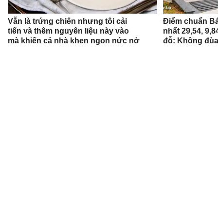
Vẫn là trứng chiên nhưng tôi cải
Điểm chuẩn Bá
tiến và thêm nguyên liệu này vào
nhất 29,54, 9,
mà khiến cả nhà khen ngon nức nở
đỗ: Không đùa
ĐỌC THÊM
CHỊU TRÁCH NHIỆM QUẢN LÝ NỘI DUNG
Bà Nguyễn Bích Minh
TRỤ SỞ HÀ NỘI
Tầng 21, Tòa nhà Center Building, Hapulico Complex, Số 01, phố
Nguyễn Huy Tưởng, phường Thanh Xuân, thành phố Hà Nội