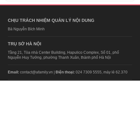
CHỊU TRÁCH NHIỆM QUẢN LÝ NỘI DUNG
Bà Nguyễn Bích Minh
TRỤ SỞ HÀ NỘI
Tầng 21, Tòa nhà Center Building, Hapulico Complex, Số 01, phố
Nguyễn Huy Tưởng, phường Thanh Xuân, thành phố Hà Nội
Email:
contact@afamily.vn |
Điện thoại:
024 7309 5555, máy lẻ 62.370
VPĐD TẠI TP.HCM
Tầng 4, Tòa nhà 123, số 127 Võ Văn Tần, Phường Xuân Hòa, TPHCM
Điện thoại:
028 7307 7979
Giấy phép thiết lập trang thông tin điện tử tổng hợp trên mạng số
2217/GP-TTĐT do Sở Thông tin và Truyền thông Hà Nội cấp ngày 10
tháng 4 năm 2019