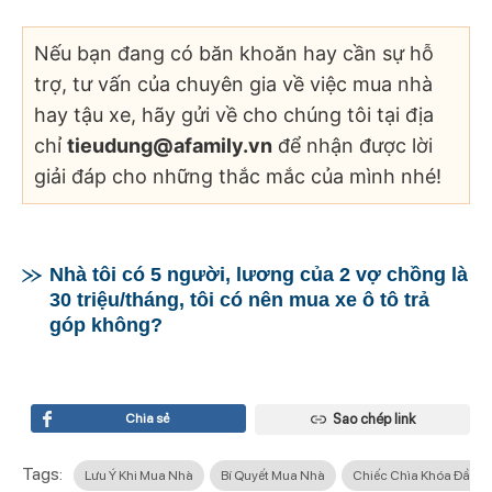
Nếu bạn đang có băn khoăn hay cần sự hỗ
trợ, tư vấn của chuyên gia về việc mua nhà
hay tậu xe, hãy gửi về cho chúng tôi tại địa
chỉ
tieudung@afamily.vn
để nhận được lời
giải đáp cho những thắc mắc của mình nhé!
Nhà tôi có 5 người, lương của 2 vợ chồng là
30 triệu/tháng, tôi có nên mua xe ô tô trả
góp không?
Chia sẻ
Sao chép link
Tags:
Lưu Ý Khi Mua Nhà
Bí Quyết Mua Nhà
Chiếc Chìa Khóa Đầu T