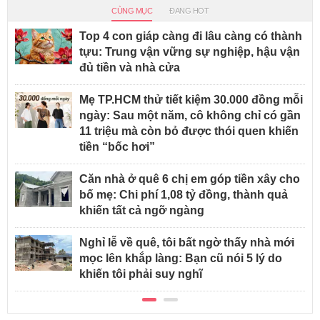
CÙNG MỤC
ĐANG HOT
Top 4 con giáp càng đi lâu càng có thành
tựu: Trung vận vững sự nghiệp, hậu vận
đủ tiền và nhà cửa
Mẹ TP.HCM thử tiết kiệm 30.000 đồng mỗi
ngày: Sau một năm, cô không chỉ có gần
11 triệu mà còn bỏ được thói quen khiến
tiền “bốc hơi”
Căn nhà ở quê 6 chị em góp tiền xây cho
bố mẹ: Chi phí 1,08 tỷ đồng, thành quả
khiến tất cả ngỡ ngàng
Nghỉ lễ về quê, tôi bất ngờ thấy nhà mới
mọc lên khắp làng: Bạn cũ nói 5 lý do
khiến tôi phải suy nghĩ