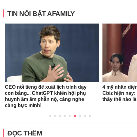
TIN NỔI BẬT AFAMILY
CEO nổi tiếng đề xuất lịch trình dạy
4 mỹ nhân diệ
con bằng... ChatGPT khiến hội phụ
Cbiz hiện nay: 
huynh ầm ầm phẫn nộ, càng nghe
thấy thế nào l
càng bực mình!
ĐỌC THÊM