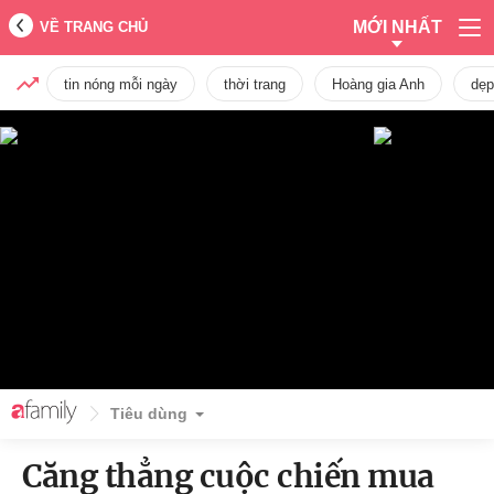
MỚI NHẤT
VỀ TRANG CHỦ
tin nóng mỗi ngày
thời trang
Hoàng gia Anh
dẹp
Tiêu dùng
Căng thẳng cuộc chiến mua