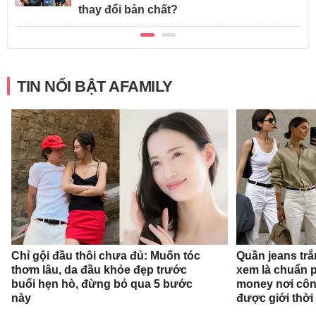
thay đổi bản chất?
TIN NỔI BẬT AFAMILY
Chỉ gội đầu thôi chưa đủ: Muốn tóc
Quần jeans tr
thơm lâu, da đầu khỏe đẹp trước
xem là chuẩn 
buổi hẹn hò, đừng bỏ qua 5 bước
money nơi côn
này
được giới thời