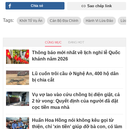
Chia sẻ
Sao chép link
Tags:
Khởi Tố Vụ Án
Cán Bộ Địa Chính
Hành Vi Lừa Đảo
Lừa 
CÙNG MỤC
ĐANG HOT
Thông báo mới nhất về lịch nghỉ lễ Quốc
khánh năm 2026
Lũ cuốn trôi cầu ở Nghệ An, 400 hộ dân
bị chia cắt
Vụ vợ lao vào cứu chồng bị điện giật, cả
2 tử vong: Quyết định của người đã đặt
cọc tiền mua nhà
Huấn Hoa Hồng nói không kêu gọi từ
thiện, chỉ 'xin tiền' giúp đỡ bà con, có làm