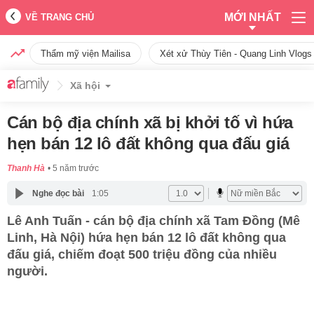
MỚI NHẤT
VỀ TRANG CHỦ
Thẩm mỹ viện Mailisa
Xét xử Thùy Tiên - Quang Linh Vlogs
Xã hội
Cán bộ địa chính xã bị khởi tố vì hứa
hẹn bán 12 lô đất không qua đấu giá
Thanh Hà
5 năm trước
Nghe đọc bài
1:05
Lê Anh Tuấn - cán bộ địa chính xã Tam Đồng (Mê
Linh, Hà Nội) hứa hẹn bán 12 lô đất không qua
đấu giá, chiếm đoạt 500 triệu đồng của nhiều
người.