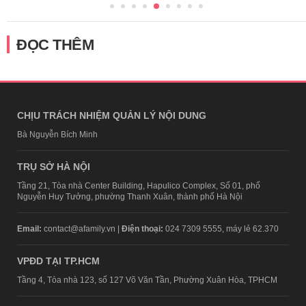
ĐỌC THÊM
CHỊU TRÁCH NHIỆM QUẢN LÝ NỘI DUNG
Bà Nguyễn Bích Minh
TRỤ SỞ HÀ NỘI
Tầng 21, Tòa nhà Center Building, Hapulico Complex, Số 01, phố
Nguyễn Huy Tưởng, phường Thanh Xuân, thành phố Hà Nội
Email:
contact@afamily.vn |
Điện thoại:
024 7309 5555, máy lẻ 62.370
VPĐD TẠI TP.HCM
Tầng 4, Tòa nhà 123, số 127 Võ Văn Tần, Phường Xuân Hòa, TPHCM