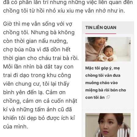
đã có phần lẫn trí nhưng những việc liên quan đến
chồng tôi từ hồi nhỏ xíu xiu mẹ vẫn nhớ như in.
Giờ thì mẹ vẫn sống với vợ
TIN LIÊN QUAN
chồng tôi. Nhưng bà không
còn thời gian nấu nướng,
chợ búa nữa vì đã dồn hết
thời gian cho cháu trai bà rồi.
Mỗi lần nhìn bà dắt tay con
Mặc tôi góp ý, mẹ
trai đi dạo trong khu công
chồng tôi vẫn đưa
muỗng cháo vào
viên chung cư, tôi lại thấy
miệng bà rồi bón cho
bình yên đến lạ. Cảm ơn
con tôi ăn
chồng, cảm ơn cả cuốn nhật
kí và những tấm ảnh cũ đã
khiến tôi dẹp bỏ được ích kỉ
của mình.