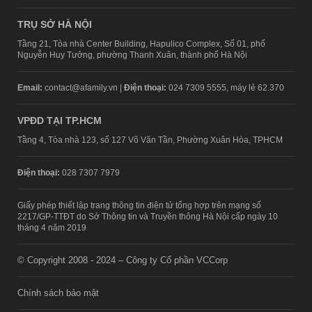
TRỤ SỞ HÀ NỘI
Tầng 21, Tòa nhà Center Building, Hapulico Complex, Số 01, phố
Nguyễn Huy Tưởng, phường Thanh Xuân, thành phố Hà Nội
Email:
contact@afamily.vn |
Điện thoại:
024 7309 5555, máy lẻ 62.370
VPĐD TẠI TP.HCM
Tầng 4, Tòa nhà 123, số 127 Võ Văn Tần, Phường Xuân Hòa, TPHCM
Điện thoại:
028 7307 7979
Giấy phép thiết lập trang thông tin điện tử tổng hợp trên mạng số
2217/GP-TTĐT do Sở Thông tin và Truyền thông Hà Nội cấp ngày 10
tháng 4 năm 2019
© Copyright 2008 - 2024 – Công ty Cổ phần VCCorp
Chính sách bảo mật