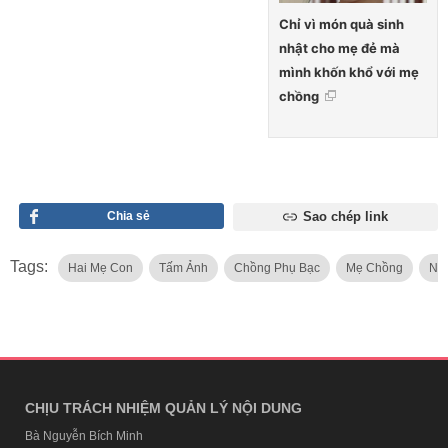
Chỉ vì món quà sinh
nhật cho mẹ đẻ mà
mình khốn khổ với mẹ
chồng
Chia sẻ
Sao chép link
Tags:
Hai Mẹ Con
Tấm Ảnh
Chồng Phụ Bạc
Mẹ Chồng
Nhâ
CHỊU TRÁCH NHIỆM QUẢN LÝ NỘI DUNG
Bà Nguyễn Bích Minh