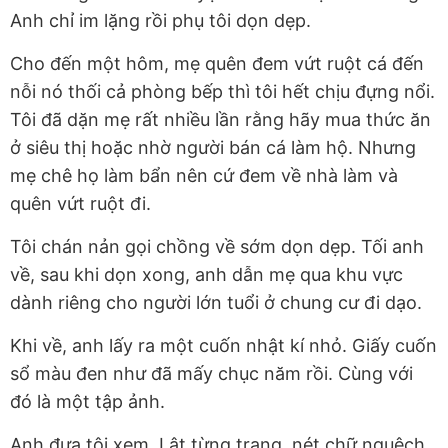
Anh chỉ im lặng rồi phụ tôi dọn dẹp.
Cho đến một hôm, mẹ quên đem vứt ruột cá đến
nỗi nó thối cả phòng bếp thì tôi hết chịu đựng nổi.
Tôi đã dặn mẹ rất nhiều lần rằng hãy mua thức ăn
ở siêu thị hoặc nhờ người bán cá làm hộ. Nhưng
mẹ chê họ làm bẩn nên cứ đem về nhà làm và
quên vứt ruột đi.
Tôi chán nản gọi chồng về sớm dọn dẹp. Tối anh
về, sau khi dọn xong, anh dẫn mẹ qua khu vực
dành riêng cho người lớn tuổi ở chung cư đi dạo.
Khi về, anh lấy ra một cuốn nhật kí nhỏ. Giấy cuốn
sổ màu đen như đã mấy chục năm rồi. Cùng với
đó là một tập ảnh.
Anh đưa tôi xem. Lật từng trang, nét chữ nguệch