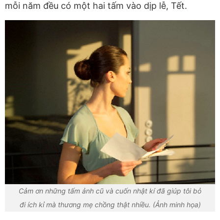
mỗi năm đều có một hai tấm vào dịp lễ, Tết.
Cảm ơn những tấm ảnh cũ và cuốn nhật kí đã giúp tôi bỏ
đi ích kỉ mà thương mẹ chồng thật nhiều. (Ảnh minh họa)