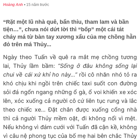
Hoàng Anh
15 năm trước
“Rặt một lũ nhà quê, bẩn thỉu, tham lam và bần
tiện…”, chưa nói dứt lời thì “bốp” một cái tát
cháy má từ bàn tay xương xẩu của mẹ chồng hằn
đỏ trên má Thủy...
Ngày theo Tuấn về quê ra mắt mẹ chồng tương
lai, Thủy lầm bầm:
“Sống ở đâu không sống lại
chui về cái xứ khỉ ho này…”
rồi cô nhăn nhó tỏ ra
khó chịu khi ngồi trên chiếc taxi suốt con đường
sỏi đá ngổn ngang những ổ gà, ổ voi khiến xe xóc
lên, xóc xuống cả người cô cứ liên tục rung và lắc
theo chiếc xe… Đặt chân được xuống cổng nhà
thì cả người Thủy mềm oặt, đi không nổi vì mệt.
Nếu không vì đám cưới với Tuấn đã cận kề, không
vì câu nệ phong tục của bố mẹ hai bên chắc Thủy