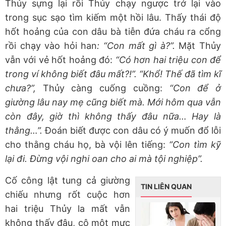
Thủy sựng lại rồi Thủy chạy ngược trở lại vào
trong sục sạo tìm kiếm một hồi lâu. Thấy thái độ
hốt hoảng của con dâu bà tiễn đứa cháu ra cổng
rồi chạy vào hỏi han
: “Con mất gì à?”.
Mặt Thủy
vẫn với vẻ hốt hoảng đó:
“Có hơn hai triệu con để
trong ví không biết đâu mất?!”. “Khổ! Thế đã tìm kĩ
chưa?”,
Thủy càng cuống cuồng:
“Con để ở
giường lâu nay mẹ cũng biết mà. Mới hôm qua vẫn
còn đây, giờ thì không thấy đâu nữa… Hay là
thằng…”.
Đoán biết được con dâu có ý muốn đổ lỗi
cho thằng cháu họ, bà vội lên tiếng:
“Con tìm kỹ
lại đi. Đừng vội nghi oan cho ai mà tội nghiệp”.
Cố công lật tung cả giường
TIN LIÊN QUAN
chiếu nhưng rốt cuộc hơn
hai triệu Thủy la mất vẫn
không thấy đâu, cô một mực