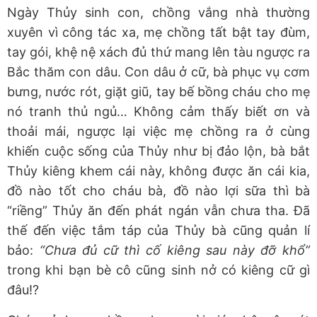
Ngày Thủy sinh con, chồng vắng nhà thường
xuyên vì công tác xa, mẹ chồng tất bật tay đùm,
tay gói, khệ nệ xách đủ thứ mang lên tàu ngược ra
Bắc thăm con dâu. Con dâu ở cữ, bà phục vụ cơm
bưng, nước rót, giặt giũ, tay bế bồng cháu cho mẹ
nó tranh thủ ngủ… Không cảm thấy biết ơn và
thoải mái, ngược lại việc mẹ chồng ra ở cùng
khiến cuộc sống của Thủy như bị đảo lộn, bà bắt
Thủy kiêng khem cái này, không được ăn cái kia,
đồ nào tốt cho cháu bà, đồ nào lợi sữa thì bà
“riềng” Thủy ăn đến phát ngán vẫn chưa tha. Đã
thế đến việc tắm táp của Thủy bà cũng quản lí
bảo:
“Chưa đủ cữ thì cố kiêng sau này đỡ khổ”
trong khi bạn bè cô cũng sinh nở có kiêng cữ gì
đâu!?