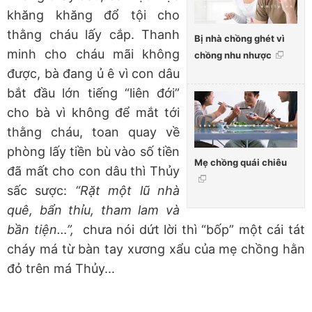
khăng khăng đổ tội cho
thằng cháu lấy cắp. Thanh
Bị nhà chồng ghét vì
minh cho cháu mãi không
chồng nhu nhược
được, bà đang ủ ê vì con dâu
bắt đầu lớn tiếng “liên đới”
cho bà vì không để mắt tới
thằng cháu, toan quay về
phòng lấy tiền bù vào số tiền
Mẹ chồng quái chiêu
đã mất cho con dâu thì Thủy
sấc sược:
“Rặt một lũ nhà
quê, bẩn thỉu, tham lam và
bần tiện…”,
chưa nói dứt lời thì “bốp” một cái tát
cháy má từ bàn tay xương xẩu của mẹ chồng hằn
đỏ trên má Thủy...