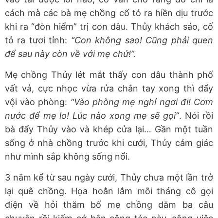
cách mà các bà mẹ chồng cố tỏ ra hiền dịu trước
khi ra “đòn hiểm” trị con dâu. Thủy khách sáo, cố
tỏ ra tươi tỉnh:
“Con không sao! Cũng phải quen
để sau này còn về với mẹ chứ!”.
Mẹ chồng Thủy lét mắt thấy con dâu thành phố
vất vả, cực nhọc vừa rửa chân tay xong thì đẩy
vội vào phòng:
“Vào phòng mẹ nghỉ ngơi đi! Cơm
nước để mẹ lo! Lúc nào xong mẹ sẽ gọi”
. Nói rồi
bà đẩy Thủy vào và khép cửa lại… Gần một tuần
sống ở nhà chồng trước khi cưới, Thủy cảm giác
như mình sắp không sống nổi.
3 năm kể từ sau ngày cưới, Thủy chưa một lần trở
lại quê chồng. Họa hoằn lắm mỗi tháng cô gọi
điện về hỏi thăm bố mẹ chồng dăm ba câu