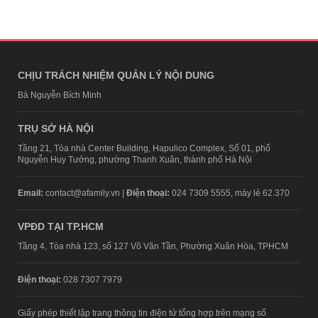
CHỊU TRÁCH NHIỆM QUẢN LÝ NỘI DUNG
Bà Nguyễn Bích Minh
TRỤ SỞ HÀ NỘI
Tầng 21, Tòa nhà Center Building, Hapulico Complex, Số 01, phố
Nguyễn Huy Tưởng, phường Thanh Xuân, thành phố Hà Nội
Email:
contact@afamily.vn |
Điện thoại:
024 7309 5555, máy lẻ 62.370
VPĐD TẠI TP.HCM
Tầng 4, Tòa nhà 123, số 127 Võ Văn Tần, Phường Xuân Hòa, TPHCM
Điện thoại:
028 7307 7979
Giấy phép thiết lập trang thông tin điện tử tổng hợp trên mạng số