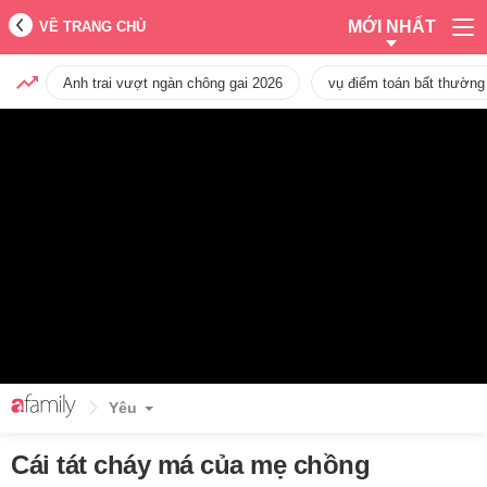
MỚI NHẤT
VỀ TRANG CHỦ
Anh trai vượt ngàn chông gai 2026
vụ điểm toán bất thường
Yêu
Cái tát cháy má của mẹ chồng