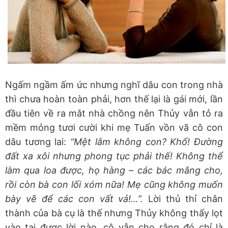
Ngấm ngầm ấm ức nhưng nghĩ dâu con trong nhà
thì chưa hoàn toàn phải, hơn thế lại là gái mới, lần
đầu tiên về ra mắt nhà chồng nên Thủy vẫn tỏ ra
mềm mỏng tươi cười khi mẹ Tuấn vồn vã cô con
dâu tương lai:
“Mệt lắm không con? Khổ! Đường
đất xa xôi nhưng phong tục phải thế! Không thể
làm qua loa được, họ hàng – các bác mắng cho,
rồi còn bà con lối xóm nữa! Mẹ cũng không muốn
bày vẽ để các con vất vả!...”.
Lời thủ thỉ chân
thành của bà cụ là thế nhưng Thủy không thấy lọt
vào tai được lời nào, cô vẫn cho rằng đó chỉ là