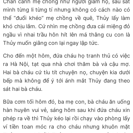
Chán cảnh mẹ chồng như người giám hộ, sâu sát
mình từng li từng tí nhưng không có cách nào có
thể “đuổi khéo” mẹ chồng về quê, Thủy lấy làm
khó chịu lắm. Cứ nhìn mẹ chồng đưa cái miệng đỏ
ngầu vì nhai trầu hôn hít lên má thằng cu con là
Thủy muốn giằng con lại ngay lập tức.
Cho đến một hôm, đứa cháu họ tranh thủ có việc
ra Hà Nội, tạt qua nhà chơi thăm bà và cậu mợ.
Hai bà cháu cứ tíu tít chuyện nọ, chuyện kia dưới
bếp mà không để ý tới ánh mắt Thủy đang theo
sát hai bà cháu.
Bữa cơm tối hôm đó, ba mẹ con, bà cháu ăn uống
hàn huyên vui vẻ, sáng hôm sau khi đứa cháu xin
phép ra về thì Thủy kéo lại rồi chạy vào phòng lấy
ví tiền toan móc ra cho cháu nhưng khuôn mặt