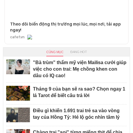
Theo dõi biến động thị trường mọi lúc, mọi nơi, tải app
ngay!
cafef.vn
CÙNG MỤC
ĐANG HOT
"Bà trùm" thẩm mỹ viện Mailisa cưới giúp
việc cho con trai: Mẹ chồng khen con
dâu có IQ cao!
Tháng 9 của bạn sẽ ra sao? Chọn ngay 1
lá Tarot để biết câu trả lời
Điều gì khiến 1.691 trai trẻ sa vào vòng
tay của Hồng Tỷ: Hé lộ góc nhìn tâm lý
Chàng trai "soi" từng miếng thịt để chia