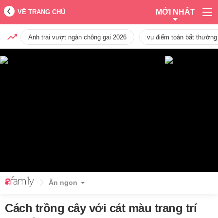
MỚI NHẤT
VỀ TRANG CHỦ
Anh trai vượt ngàn chông gai 2026
vụ điểm toán bất thường
Ăn ngon
Cách trồng cây với cát màu trang trí