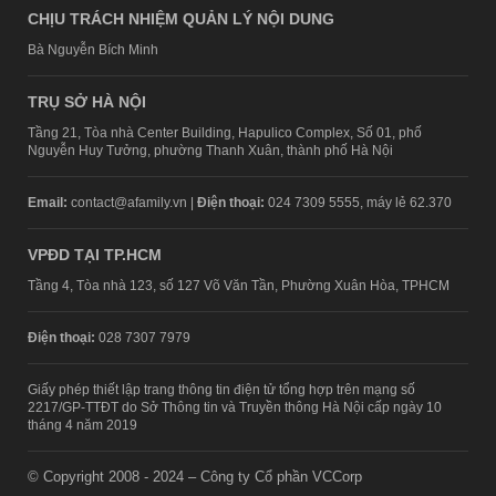
CHỊU TRÁCH NHIỆM QUẢN LÝ NỘI DUNG
Bà Nguyễn Bích Minh
TRỤ SỞ HÀ NỘI
Tầng 21, Tòa nhà Center Building, Hapulico Complex, Số 01, phố
Nguyễn Huy Tưởng, phường Thanh Xuân, thành phố Hà Nội
Email:
contact@afamily.vn |
Điện thoại:
024 7309 5555, máy lẻ 62.370
VPĐD TẠI TP.HCM
Tầng 4, Tòa nhà 123, số 127 Võ Văn Tần, Phường Xuân Hòa, TPHCM
Điện thoại:
028 7307 7979
Giấy phép thiết lập trang thông tin điện tử tổng hợp trên mạng số
2217/GP-TTĐT do Sở Thông tin và Truyền thông Hà Nội cấp ngày 10
tháng 4 năm 2019
© Copyright 2008 - 2024 – Công ty Cổ phần VCCorp