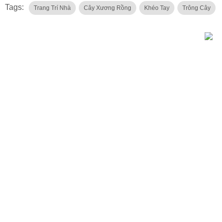
Tags:
Trang Trí Nhà
Cây Xương Rồng
Khéo Tay
Trông Cây