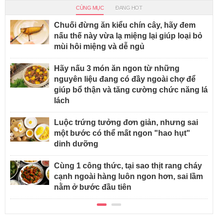
CÙNG MỤC
ĐANG HOT
Chuối đừng ăn kiểu chín cây, hãy đem
nấu thế này vừa lạ miệng lại giúp loại bỏ
mùi hôi miệng và dễ ngủ
Hãy nấu 3 món ăn ngon từ những
nguyên liệu đang có đầy ngoài chợ để
giúp bổ thận và tăng cường chức năng lá
lách
Luộc trứng tưởng đơn giản, nhưng sai
một bước có thể mất ngon "hao hụt"
dinh dưỡng
Cùng 1 công thức, tại sao thịt rang cháy
cạnh ngoài hàng luôn ngon hơn, sai lầm
nằm ở bước đầu tiên