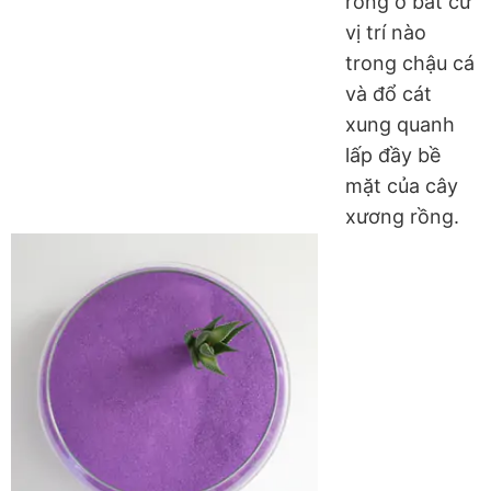
rồng ở bất cứ
vị trí nào
trong chậu cá
và đổ cát
xung quanh
lấp đầy bề
mặt của cây
xương rồng.