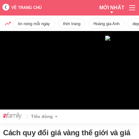
MỚI NHẤT
VỀ TRANG CHỦ
tin nóng mỗi ngày
thời trang
Hoàng gia Anh
dẹp
Tiêu dùng
Cách quy đổi giá vàng thế giới và giá