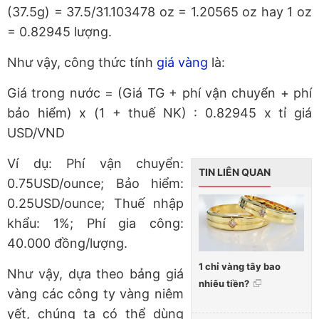
(37.5g) = 37.5/31.103478 oz = 1.20565 oz hay 1 oz
= 0.82945 lượng.
Như vậy, công thức tính
giá vàng
là:
Giá trong nước = (Giá TG + phí vận chuyển + phí
bảo hiểm) x (1 + thuế NK) : 0.82945 x tỉ giá
USD/VND
Ví dụ: Phí vận chuyển:
TIN LIÊN QUAN
0.75USD/ounce; Bảo hiểm:
0.25USD/ounce; Thuế nhập
khẩu: 1%; Phí gia công:
40.000 đồng/lượng.
1 chỉ vàng tây bao
Như vậy, dựa theo bảng giá
nhiêu tiền?
vàng các công ty vàng niêm
yết, chúng ta có thể dùng