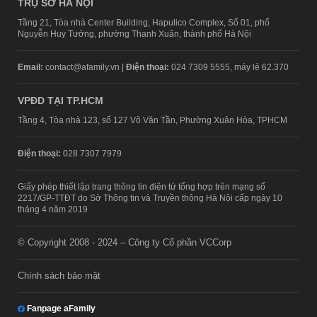
TRỤ SỞ HÀ NỘI
Tầng 21, Tòa nhà Center Building, Hapulico Complex, Số 01, phố
Nguyễn Huy Tưởng, phường Thanh Xuân, thành phố Hà Nội
Email:
contact@afamily.vn |
Điện thoại:
024 7309 5555, máy lẻ 62.370
VPĐD TẠI TP.HCM
Tầng 4, Tòa nhà 123, số 127 Võ Văn Tần, Phường Xuân Hòa, TPHCM
Điện thoại:
028 7307 7979
Giấy phép thiết lập trang thông tin điện tử tổng hợp trên mạng số
2217/GP-TTĐT do Sở Thông tin và Truyền thông Hà Nội cấp ngày 10
tháng 4 năm 2019
© Copyright 2008 - 2024 – Công ty Cổ phần VCCorp
Chính sách bảo mật
Fanpage aFamily