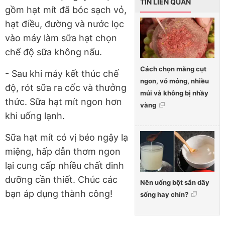
TIN LIÊN QUAN
gồm hạt mít đã bóc sạch vỏ,
hạt điều, đường và nước lọc
vào máy làm sữa hạt chọn
chế độ sữa không nấu.
Cách chọn măng cụt
- Sau khi máy kết thúc chế
ngon, vỏ mỏng, nhiều
độ, rót sữa ra cốc và thưởng
múi và không bị nhầy
thức. Sữa hạt mít ngon hơn
vàng
khi uống lạnh.
Sữa hạt mít có vị béo ngậy lạ
miệng, hấp dẫn thơm ngon
lại cung cấp nhiều chất dinh
dưỡng cần thiết. Chúc các
Nên uống bột sắn dây
bạn áp dụng thành công!
sống hay chín?