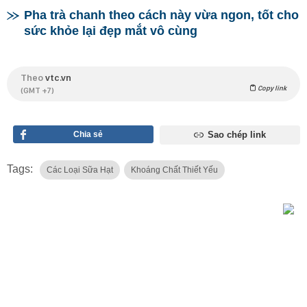
Pha trà chanh theo cách này vừa ngon, tốt cho
sức khỏe lại đẹp mắt vô cùng
Theo
vtc.vn
Copy link
(GMT +7)
Chia sẻ
Sao chép link
Tags:
Các Loại Sữa Hạt
Khoáng Chất Thiết Yếu