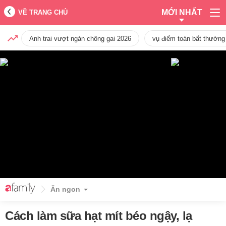
MỚI NHẤT
VỀ TRANG CHỦ
Anh trai vượt ngàn chông gai 2026
vụ điểm toán bất thường
Ăn ngon
Cách làm sữa hạt mít béo ngậy, lạ