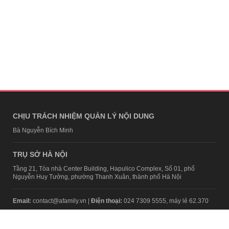
CHỊU TRÁCH NHIỆM QUẢN LÝ NỘI DUNG
Bà Nguyễn Bích Minh
TRỤ SỞ HÀ NỘI
Tầng 21, Tòa nhà Center Building, Hapulico Complex, Số 01, phố
Nguyễn Huy Tưởng, phường Thanh Xuân, thành phố Hà Nội
Email:
contact@afamily.vn |
Điện thoại:
024 7309 5555, máy lẻ 62.370
VPĐD TẠI TP.HCM