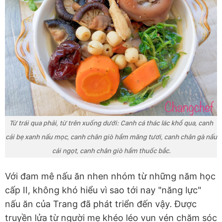
Từ trái qua phải, từ trên xuống dưới: Canh cá thác lác khổ qua, canh
cải bẹ xanh nấu mọc, canh chân giò hầm măng tươi, canh chân gà nấu
cải ngọt, canh chân giò hầm thuốc bắc.
Với đam mê nấu ăn nhen nhóm từ những năm học
cấp II, không khó hiểu vì sao tới nay "năng lực"
nấu ăn của Trang đã phát triển đến vậy. Được
truyền lửa từ người mẹ khéo léo vun vén chăm sóc