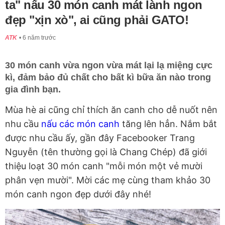
ta" nấu 30 món canh mát lành ngon
đẹp "xịn xò", ai cũng phải GATO!
ATK
6 năm trước
30 món canh vừa ngon vừa mát lại lạ miệng cực
kì, đảm bảo đủ chất cho bất kì bữa ăn nào trong
gia đình bạn.
Mùa hè ai cũng chỉ thích ăn canh cho dễ nuốt nên
nhu cầu
nấu các món canh
tăng lên hẳn. Nắm bắt
được nhu cầu ấy, gần đây Facebooker Trang
Nguyễn (tên thường gọi là Chang Chép) đã giới
thiệu loạt 30 món canh "mỗi món một vẻ mười
phân vẹn mười". Mời các mẹ cùng tham khảo 30
món canh ngon đẹp dưới đây nhé!