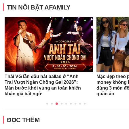
TIN NỔI BẬT AFAMILY
Thái VG lần đầu hát ballad ở "Anh
Mặc đẹp theo 
Trai Vượt Ngàn Chông Gai 2026":
money không k
Màn bước khỏi vùng an toàn khiến
đúng 3 món đồ
khán giả bất ngờ
quần áo
ĐỌC THÊM