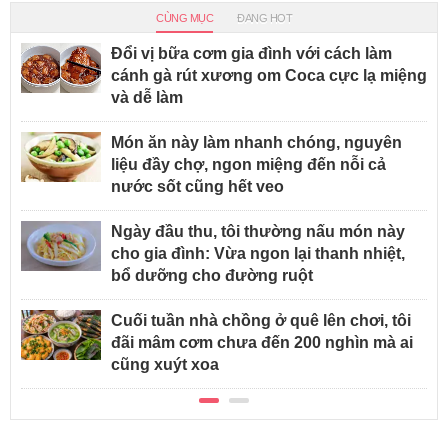
CÙNG MỤC
ĐANG HOT
Đổi vị bữa cơm gia đình với cách làm
cánh gà rút xương om Coca cực lạ miệng
và dễ làm
Món ăn này làm nhanh chóng, nguyên
liệu đầy chợ, ngon miệng đến nỗi cả
nước sốt cũng hết veo
Ngày đầu thu, tôi thường nấu món này
cho gia đình: Vừa ngon lại thanh nhiệt,
bổ dưỡng cho đường ruột
Cuối tuần nhà chồng ở quê lên chơi, tôi
đãi mâm cơm chưa đến 200 nghìn mà ai
cũng xuýt xoa