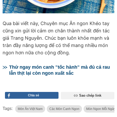
Qua bài viết này, Chuyên mục Ăn ngon Khéo tay
cũng xin gửi lời cảm ơn chân thành nhất đến tác
giả Trang Nguyễn. Chúc bạn luôn khỏe mạnh và
tràn đầy năng lượng để có thể mang nhiều món
ngon hơn nữa cho cộng đồng.
Thử ngay món canh "tốc hành" mà đủ cả rau
lẫn thịt lại còn ngon xuất sắc
Chia sẻ
Sao chép link
Tags:
Món Ăn Việt Nam
Các Món Canh Ngon
Món Ngon Mỗi Ngày