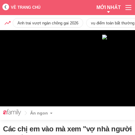
MỚI NHẤT
VỀ TRANG CHỦ
Anh trai vượt ngàn chông gai 2026
vụ điểm toán bất thường
Ăn ngon
Các chị em vào mà xem "vợ nhà người