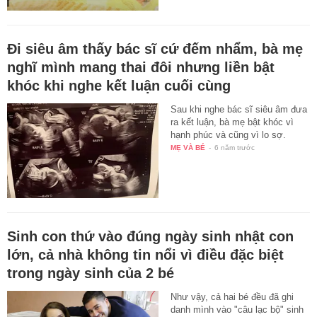
Đi siêu âm thấy bác sĩ cứ đếm nhẩm, bà mẹ
nghĩ mình mang thai đôi nhưng liền bật
khóc khi nghe kết luận cuối cùng
Sau khi nghe bác sĩ siêu âm đưa
ra kết luận, bà mẹ bật khóc vì
hạnh phúc và cũng vì lo sợ.
MẸ VÀ BÉ
-
6 năm trước
Sinh con thứ vào đúng ngày sinh nhật con
lớn, cả nhà không tin nổi vì điều đặc biệt
trong ngày sinh của 2 bé
Như vậy, cả hai bé đều đã ghi
danh mình vào "câu lạc bộ" sinh