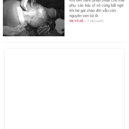
Khi tiến hành phẫu thuật cho thai
phụ, các bác sĩ vô cùng bất ngờ
khi bé gái chào đời vẫn còn
nguyên vẹn túi ối.
MẸ VÀ BÉ
-
7 năm trước