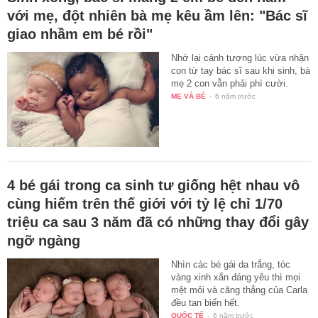
với mẹ, đột nhiên bà mẹ kêu ầm lên: "Bác sĩ
giao nhầm em bé rồi"
Nhớ lại cảnh tượng lúc vừa nhận
con từ tay bác sĩ sau khi sinh, bà
mẹ 2 con vẫn phải phì cười.
MẸ VÀ BÉ
-
6 năm trước
4 bé gái trong ca sinh tư giống hệt nhau vô
cùng hiếm trên thế giới với tỷ lệ chỉ 1/70
triệu ca sau 3 năm đã có những thay đổi gây
ngỡ ngàng
Nhìn các bé gái da trắng, tóc
vàng xinh xắn đáng yêu thì mọi
mệt mỏi và căng thẳng của Carla
đều tan biến hết.
QUỐC TẾ
-
6 năm trước