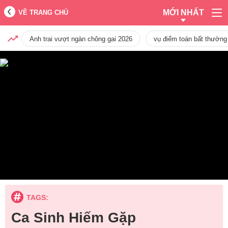
MỚI NHẤT
VỀ TRANG CHỦ
Anh trai vượt ngàn chông gai 2026
vụ điểm toán bất thường
TAGS:
Ca Sinh Hiếm Gặp