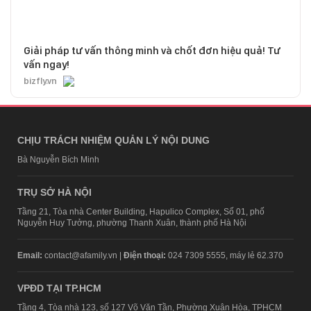
Giải pháp tư vấn thông minh và chốt đơn hiệu quả! Tư
vấn ngay!
bizfly.vn
CHỊU TRÁCH NHIỆM QUẢN LÝ NỘI DUNG
Bà Nguyễn Bích Minh
TRỤ SỞ HÀ NỘI
Tầng 21, Tòa nhà Center Building, Hapulico Complex, Số 01, phố
Nguyễn Huy Tưởng, phường Thanh Xuân, thành phố Hà Nội
Email:
contact@afamily.vn |
Điện thoại:
024 7309 5555, máy lẻ 62.370
VPĐD TẠI TP.HCM
Tầng 4, Tòa nhà 123, số 127 Võ Văn Tần, Phường Xuân Hòa, TPHCM