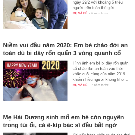
ngày 29/2 với khoảng 5 triệu
người trên toàn thế giới.
MẸ VÀ BÉ
-
6 năm trước
Niềm vui đầu năm 2020: Em bé chào đời an
toàn dù bị dây rốn quấn 3 vòng quanh cổ
Hình ảnh em bé bị dây rốn quấn
cổ chào đời an toàn vào thời
khắc cuối cùng của năm 2019
khiến nhiều người không khỏi…
MẸ VÀ BÉ
-
7 năm trước
Mẹ Hải Dương sinh mổ em bé còn nguyên
trong túi ối, cả ê-kíp bác sĩ đều bất ngờ