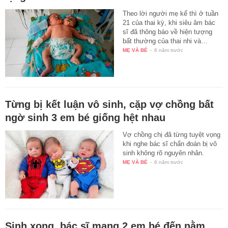
Theo lời người mẹ kể thì ở tuần
21 của thai kỳ, khi siêu âm bác
sĩ đã thông báo về hiện tượng
bất thường của thai nhi và…
MẸ VÀ BÉ
-
6 năm trước
Từng bị kết luận vô sinh, cặp vợ chồng bất
ngờ sinh 3 em bé giống hệt nhau
Vợ chồng chị đã từng tuyệt vọng
khi nghe bác sĩ chẩn đoán bị vô
sinh không rõ nguyên nhân.
MẸ VÀ BÉ
-
6 năm trước
Sinh xong, bác sĩ mang 2 em bé đến nằm