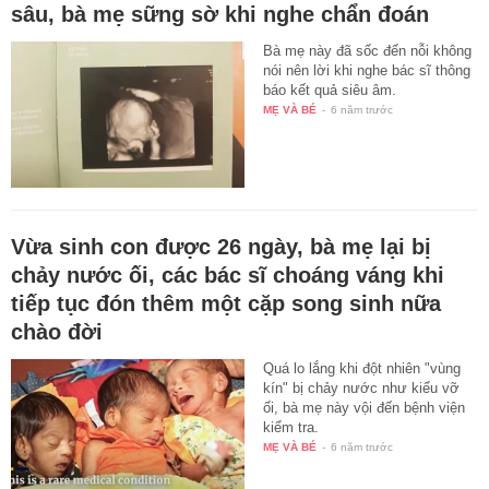
sâu, bà mẹ sững sờ khi nghe chẩn đoán
Bà mẹ này đã sốc đến nỗi không
nói nên lời khi nghe bác sĩ thông
báo kết quả siêu âm.
MẸ VÀ BÉ
-
6 năm trước
Vừa sinh con được 26 ngày, bà mẹ lại bị
chảy nước ối, các bác sĩ choáng váng khi
tiếp tục đón thêm một cặp song sinh nữa
chào đời
Quá lo lắng khi đột nhiên "vùng
kín" bị chảy nước như kiểu vỡ
ối, bà mẹ này vội đến bệnh viện
kiểm tra.
MẸ VÀ BÉ
-
6 năm trước