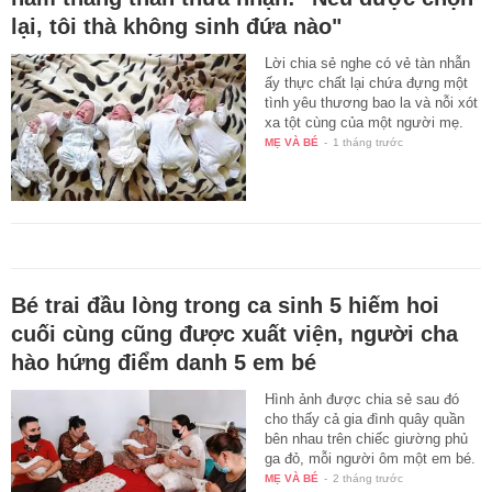
lại, tôi thà không sinh đứa nào"
Lời chia sẻ nghe có vẻ tàn nhẫn
ấy thực chất lại chứa đựng một
tình yêu thương bao la và nỗi xót
xa tột cùng của một người mẹ.
MẸ VÀ BÉ
-
1 tháng trước
Bé trai đầu lòng trong ca sinh 5 hiếm hoi
cuối cùng cũng được xuất viện, người cha
hào hứng điểm danh 5 em bé
Hình ảnh được chia sẻ sau đó
cho thấy cả gia đình quây quần
bên nhau trên chiếc giường phủ
ga đỏ, mỗi người ôm một em bé.
MẸ VÀ BÉ
-
2 tháng trước