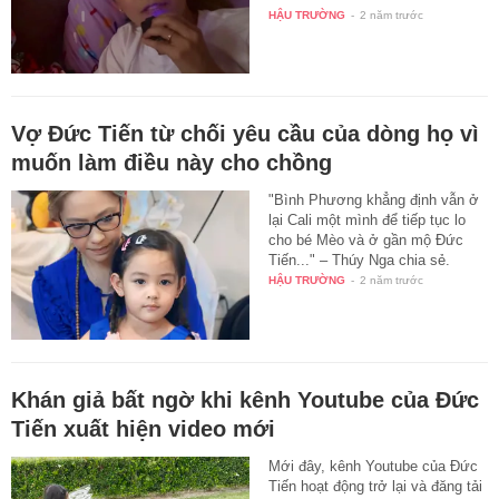
HẬU TRƯỜNG
-
2 năm trước
Vợ Đức Tiến từ chối yêu cầu của dòng họ vì
muốn làm điều này cho chồng
"Bình Phương khẳng định vẫn ở
lại Cali một mình để tiếp tục lo
cho bé Mèo và ở gần mộ Đức
Tiến..." – Thúy Nga chia sẻ.
HẬU TRƯỜNG
-
2 năm trước
Khán giả bất ngờ khi kênh Youtube của Đức
Tiến xuất hiện video mới
Mới đây, kênh Youtube của Đức
Tiến hoạt động trở lại và đăng tải