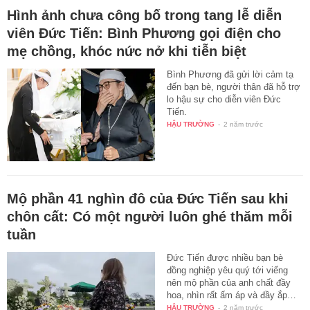
Hình ảnh chưa công bố trong tang lễ diễn
viên Đức Tiến: Bình Phương gọi điện cho
mẹ chồng, khóc nức nở khi tiễn biệt
Bình Phương đã gửi lời cảm tạ
đến bạn bè, người thân đã hỗ trợ
lo hậu sự cho diễn viên Đức
Tiến.
HẬU TRƯỜNG
-
2 năm trước
Mộ phần 41 nghìn đô của Đức Tiến sau khi
chôn cất: Có một người luôn ghé thăm mỗi
tuần
Đức Tiến được nhiều bạn bè
đồng nghiệp yêu quý tới viếng
nên mộ phần của anh chất đầy
hoa, nhìn rất ấm áp và đầy ắp…
HẬU TRƯỜNG
-
2 năm trước