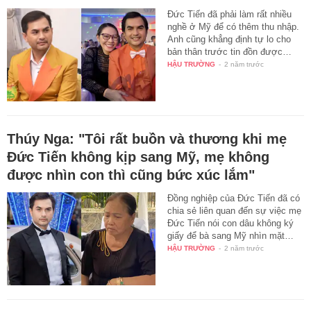
Đức Tiến đã phải làm rất nhiều
nghề ở Mỹ để có thêm thu nhập.
Anh cũng khẳng định tự lo cho
bản thân trước tin đồn được…
HẬU TRƯỜNG
-
2 năm trước
Thúy Nga: "Tôi rất buồn và thương khi mẹ
Đức Tiến không kịp sang Mỹ, mẹ không
được nhìn con thì cũng bức xúc lắm"
Đồng nghiệp của Đức Tiến đã có
chia sẻ liên quan đến sự việc mẹ
Đức Tiến nói con dâu không ký
giấy để bà sang Mỹ nhìn mặt…
HẬU TRƯỜNG
-
2 năm trước