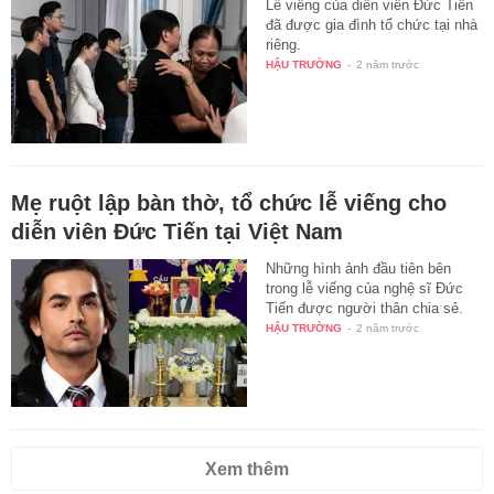
Lễ viếng của diễn viên Đức Tiến
đã được gia đình tổ chức tại nhà
riêng.
HẬU TRƯỜNG
-
2 năm trước
Mẹ ruột lập bàn thờ, tổ chức lễ viếng cho
diễn viên Đức Tiến tại Việt Nam
Những hình ảnh đầu tiên bên
trong lễ viếng của nghệ sĩ Đức
Tiến được người thân chia sẻ.
HẬU TRƯỜNG
-
2 năm trước
Xem thêm