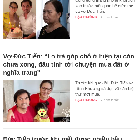
Cộng đồng mạng không khỏi xôn
xao trước mối quan hệ giữa mẹ
và vợ Đức Tiến.
HẬU TRƯỜNG
-
2 năm trước
Vợ Đức Tiến: “Lo trả góp chỗ ở hiện tại còn
chưa xong, đâu tính tới chuyện mua đất ở
nghĩa trang”
Trước khi qua đời, Đức Tiến và
Bình Phương đã dọn về căn biệt
thự mới mua.
HẬU TRƯỜNG
-
2 năm trước
Đức Tiến trước khi mất được nhiều bầu