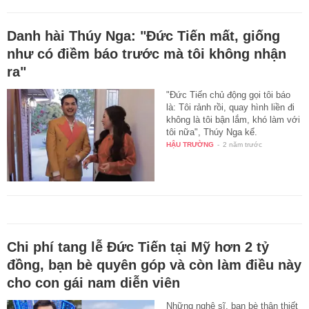
Danh hài Thúy Nga: "Đức Tiến mất, giống
như có điềm báo trước mà tôi không nhận
ra"
"Đức Tiến chủ động gọi tôi báo
là: Tôi rảnh rồi, quay hình liền đi
không là tôi bận lắm, khó làm với
tôi nữa", Thúy Nga kể.
HẬU TRƯỜNG
-
2 năm trước
Chi phí tang lễ Đức Tiến tại Mỹ hơn 2 tỷ
đồng, bạn bè quyên góp và còn làm điều này
cho con gái nam diễn viên
Những nghệ sĩ, bạn bè thân thiết