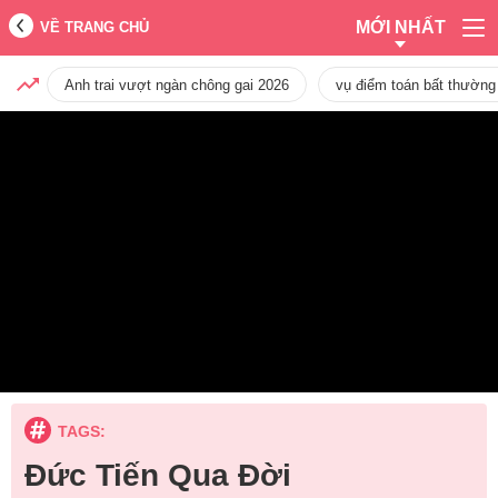
MỚI NHẤT
VỀ TRANG CHỦ
Anh trai vượt ngàn chông gai 2026
vụ điểm toán bất thường
TAGS:
Đức Tiến Qua Đời