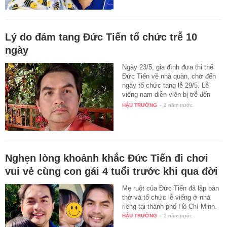
Lý do đám tang Đức Tiến tổ chức trễ 10
ngày
Ngày 23/5, gia đình đưa thi thể
Đức Tiến về nhà quàn, chờ đến
ngày tổ chức tang lễ 29/5. Lễ
viếng nam diễn viên bị trễ đến
10…
HẬU TRƯỜNG
-
2 năm trước
Nghẹn lòng khoảnh khắc Đức Tiến đi chơi
vui vẻ cùng con gái 4 tuổi trước khi qua đời
Mẹ ruột của Đức Tiến đã lập bàn
thờ và tổ chức lễ viếng ở nhà
riêng tại thành phố Hồ Chí Minh.
HẬU TRƯỜNG
-
2 năm trước