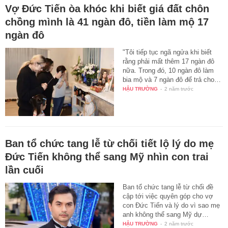
Vợ Đức Tiến òa khóc khi biết giá đất chôn
chồng mình là 41 ngàn đô, tiền làm mộ 17
ngàn đô
"Tôi tiếp tục ngã ngửa khi biết
rằng phải mất thêm 17 ngàn đô
nữa. Trong đó, 10 ngàn đô làm
bia mộ và 7 ngàn đô để trả cho…
HẬU TRƯỜNG
-
2 năm trước
Ban tổ chức tang lễ từ chối tiết lộ lý do mẹ
Đức Tiến không thể sang Mỹ nhìn con trai
lần cuối
Ban tổ chức tang lễ từ chối đề
cập tới việc quyên góp cho vợ
con Đức Tiến và lý do vì sao mẹ
anh không thể sang Mỹ dự…
HẬU TRƯỜNG
-
2 năm trước