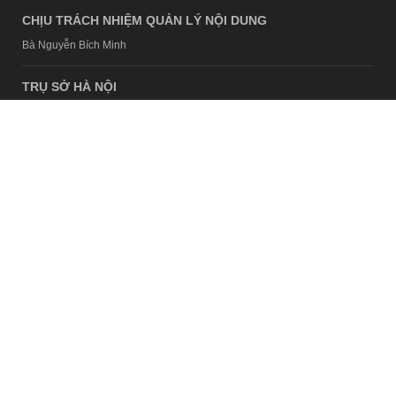
CHỊU TRÁCH NHIỆM QUẢN LÝ NỘI DUNG
Bà Nguyễn Bích Minh
TRỤ SỞ HÀ NỘI
Tầng 21, Tòa nhà Center Building, Hapulico Complex, Số 01, phố
Nguyễn Huy Tưởng, phường Thanh Xuân, thành phố Hà Nội
Email:
contact@afamily.vn |
Điện thoại:
024 7309 5555, máy lẻ 62.370
VPĐD TẠI TP.HCM
Tầng 4, Tòa nhà 123, số 127 Võ Văn Tần, Phường Xuân Hòa, TPHCM
Điện thoại:
028 7307 7979
Giấy phép thiết lập trang thông tin điện tử tổng hợp trên mạng số
2217/GP-TTĐT do Sở Thông tin và Truyền thông Hà Nội cấp ngày 10
tháng 4 năm 2019
© Copyright 2008 - 2024 – Công ty Cổ phần VCCorp