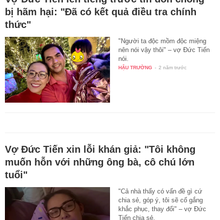
bị hãm hại: "Đã có kết quả điều tra chính
thức"
"Người ta độc mồm độc miệng
nên nói vậy thôi" – vợ Đức Tiến
nói.
HẬU TRƯỜNG
-
2 năm trước
Vợ Đức Tiến xin lỗi khán giả: "Tôi không
muốn hỗn với những ông bà, cô chú lớn
tuổi"
"Cả nhà thấy có vấn đề gì cứ
chia sẻ, góp ý, tôi sẽ cố gắng
khắc phục, thay đổi" – vợ Đức
Tiến chia sẻ.