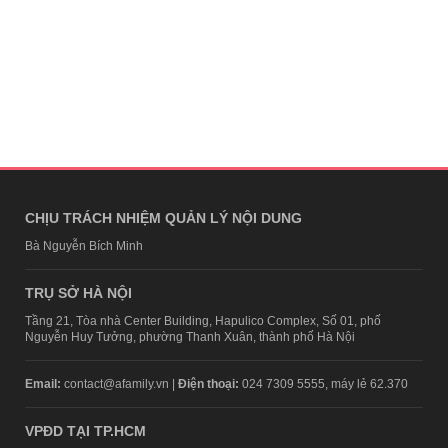
CHỊU TRÁCH NHIỆM QUẢN LÝ NỘI DUNG
Bà Nguyễn Bích Minh
TRỤ SỞ HÀ NỘI
Tầng 21, Tòa nhà Center Building, Hapulico Complex, Số 01, phố
Nguyễn Huy Tưởng, phường Thanh Xuân, thành phố Hà Nội
Email:
contact@afamily.vn |
Điện thoại:
024 7309 5555, máy lẻ 62.370
VPĐD TẠI TP.HCM