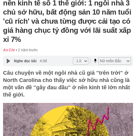
nền kinh tế số 1 thế giới: 1 ngôi nhà 3
chủ sở hữu, bất động sản 10 năm tuổi
'cũ rích' và chưa từng được cải tạo có
giá hàng chục tỷ đồng với lãi suất xấp
xỉ 7%
An Chi
2 năm trước
Nghe đọc bài
4:08
Câu chuyện về một ngôi nhà cũ giá "trên trời" ở
North Carolina cho thấy việc sở hữu nhà cũng là
một vấn đề "gây đau đầu" ở nền kinh tế lớn nhất
thế giới.