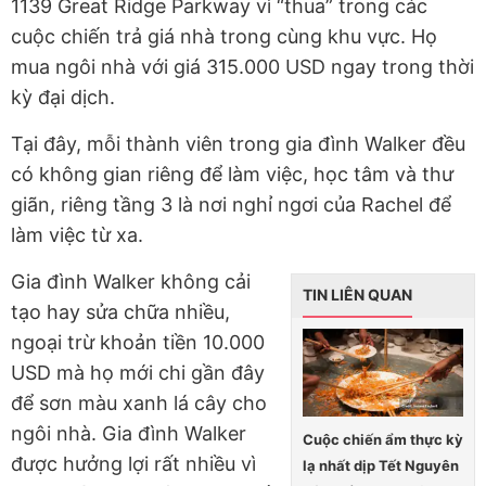
1139 Great Ridge Parkway vì “thua” trong các
cuộc chiến trả giá nhà trong cùng khu vực. Họ
mua ngôi nhà với giá 315.000 USD ngay trong thời
kỳ đại dịch.
Tại đây, mỗi thành viên trong gia đình Walker đều
có không gian riêng để làm việc, học tâm và thư
giãn, riêng tầng 3 là nơi nghỉ ngơi của Rachel để
làm việc từ xa.
Gia đình Walker không cải
TIN LIÊN QUAN
tạo hay sửa chữa nhiều,
ngoại trừ khoản tiền 10.000
USD mà họ mới chi gần đây
để sơn màu xanh lá cây cho
ngôi nhà. Gia đình Walker
Cuộc chiến ẩm thực kỳ
được hưởng lợi rất nhiều vì
lạ nhất dịp Tết Nguyên