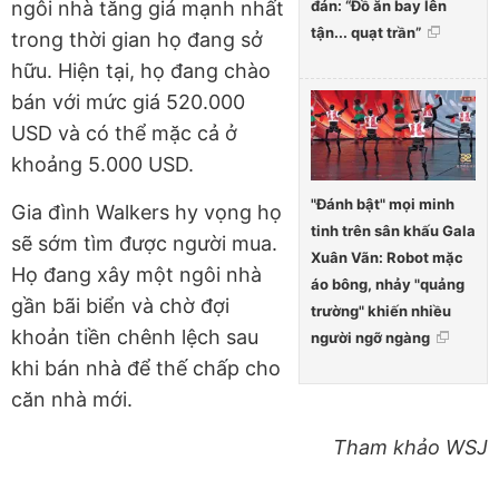
đán: “Đồ ăn bay lên
ngôi nhà tăng giá mạnh nhất
tận... quạt trần”
trong thời gian họ đang sở
hữu. Hiện tại, họ đang chào
bán với mức giá 520.000
USD và có thể mặc cả ở
khoảng 5.000 USD.
"Đánh bật" mọi minh
Gia đình Walkers hy vọng họ
tinh trên sân khấu Gala
sẽ sớm tìm được người mua.
Xuân Vãn: Robot mặc
Họ đang xây một ngôi nhà
áo bông, nhảy "quảng
gần bãi biển và chờ đợi
trường" khiến nhiều
khoản tiền chênh lệch sau
người ngỡ ngàng
khi bán nhà để thế chấp cho
căn nhà mới.
Tham khảo WSJ