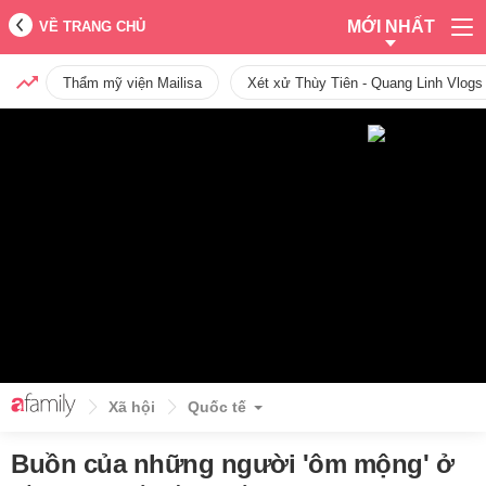
MỚI NHẤT
VỀ TRANG CHỦ
Thẩm mỹ viện Mailisa
Xét xử Thùy Tiên - Quang Linh Vlogs
Xã hội
Quốc tế
Buồn của những người 'ôm mộng' ở