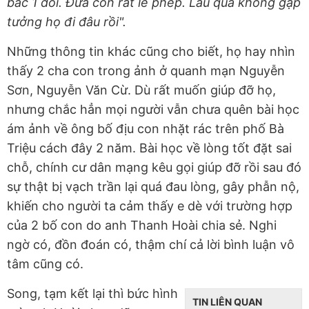
bác 1 đôi. Đứa con rất lễ phép. Lâu quá không gặp
tưởng họ đi đâu rồi".
Những thông tin khác cũng cho biết, họ hay nhìn
thấy 2 cha con trong ảnh ở quanh mạn Nguyễn
Sơn, Nguyễn Văn Cừ. Dù rất muốn giúp đỡ họ,
nhưng chắc hẳn mọi người vẫn chưa quên bài học
ám ảnh về ông bố địu con nhặt rác trên phố Bà
Triệu cách đây 2 năm. Bài học về lòng tốt đặt sai
chỗ, chính cư dân mạng kêu gọi giúp đỡ rồi sau đó
sự thật bị vạch trần lại quá đau lòng, gây phẫn nộ,
khiến cho người ta cảm thấy e dè với trường hợp
của 2 bố con do anh Thanh Hoài chia sẻ. Nghi
ngờ có, đồn đoán có, thậm chí cả lời bình luận vô
tâm cũng có.
Song, tạm kết lại thì bức hình
TIN LIÊN QUAN