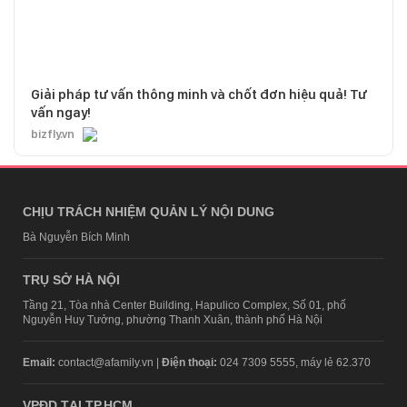
Giải pháp tư vấn thông minh và chốt đơn hiệu quả! Tư
vấn ngay!
bizfly.vn
CHỊU TRÁCH NHIỆM QUẢN LÝ NỘI DUNG
Bà Nguyễn Bích Minh
TRỤ SỞ HÀ NỘI
Tầng 21, Tòa nhà Center Building, Hapulico Complex, Số 01, phố
Nguyễn Huy Tưởng, phường Thanh Xuân, thành phố Hà Nội
Email:
contact@afamily.vn |
Điện thoại:
024 7309 5555, máy lẻ 62.370
VPĐD TẠI TP.HCM