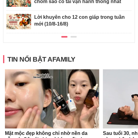
chòm sao có tài vận hanh thông nhất
Lời khuyên cho 12 con giáp trong tuần
mới (10/8-16/8)
TIN NỔI BẬT AFAMILY
Mặt mộc đẹp không chỉ nhờ nền da
Sau tuổi 30, n