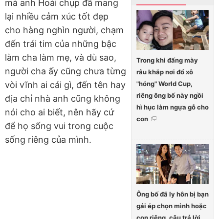
mà anh Hoài chụp đã mang
lại nhiều cảm xúc tốt đẹp
cho hàng nghìn người, chạm
đến trái tim của những bậc
làm cha làm mẹ, và dù sao,
Trong khi đấng mày
người cha ấy cũng chưa từng
râu khắp nơi đổ xô
"hóng" World Cup,
vòi vĩnh ai cái gì, đến tên hay
riêng ông bố này ngồi
địa chỉ nhà anh cũng không
hì hục làm ngựa gỗ cho
nói cho ai biết, nên hãy cứ
con
để họ sống vui trong cuộc
sống riêng của mình.
Ông bố đã ly hôn bị bạn
gái ép chọn mình hoặc
con riêng, câu trả lời