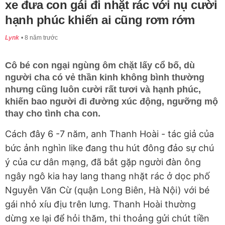
xe đưa con gái đi nhặt rác với nụ cười
hạnh phúc khiến ai cũng rơm rớm
Lynk
8 năm trước
Cô bé con ngại ngùng ôm chặt lấy cổ bố, dù
người cha có vẻ thần kinh không bình thường
nhưng cũng luôn cười rất tươi và hạnh phúc,
khiến bao người đi đường xúc động, ngưỡng mộ
thay cho tình cha con.
Cách đây 6 -7 năm, anh Thanh Hoài - tác giả của
bức ảnh nghìn like đang thu hút đông đảo sự chú
ý của cư dân mạng, đã bắt gặp người đàn ông
ngây ngô kia hay lang thang nhặt rác ở dọc phố
Nguyễn Văn Cừ (quận Long Biên, Hà Nội) với bé
gái nhỏ xíu địu trên lưng. Thanh Hoài thường
dừng xe lại để hỏi thăm, thi thoảng gửi chút tiền