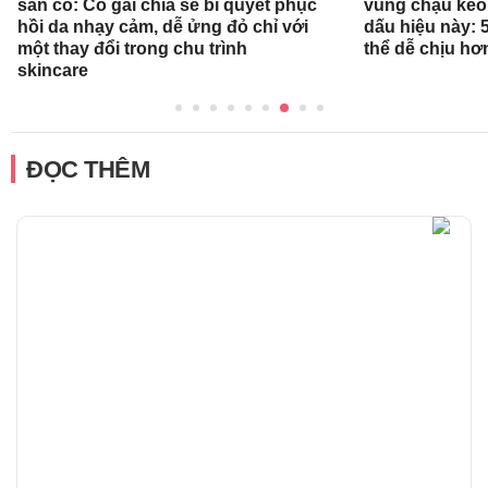
sẵn có: Cô gái chia sẻ bí quyết phục
vùng chậu kéo
hồi da nhạy cảm, dễ ửng đỏ chỉ với
dấu hiệu này: 
một thay đổi trong chu trình
thể dễ chịu hơ
skincare
ĐỌC THÊM