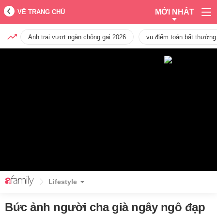
MỚI NHẤT
VỀ TRANG CHỦ
Anh trai vượt ngàn chông gai 2026
vụ điểm toán bất thường
Lifestyle
Bức ảnh người cha già ngây ngô đạp