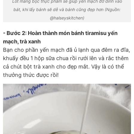
Lót màng bọc thực phẩm sẽ giúp yến mạch đỡ dính vào
bát, khi lấy bánh sẽ dễ và bánh cũng đẹp hơn (Nguồn:
@halseyskitchen)
- Bước 2: Hoàn thành món bánh tiramisu yến
mạch, trà xanh
Bạn cho phần yến mạch đã ủ lạnh qua đêm ra đĩa,
khuấy đều 1 hộp sữa chua rồi rưới lên và rắc thêm
cả chút bột trà xanh cho đẹp mắt. Vậy là có thể
thưởng thức được rồi!