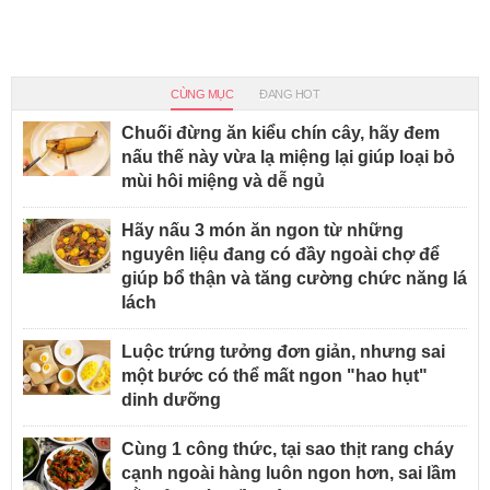
CÙNG MỤC
ĐANG HOT
Chuối đừng ăn kiểu chín cây, hãy đem
nấu thế này vừa lạ miệng lại giúp loại bỏ
mùi hôi miệng và dễ ngủ
Hãy nấu 3 món ăn ngon từ những
nguyên liệu đang có đầy ngoài chợ để
giúp bổ thận và tăng cường chức năng lá
lách
Luộc trứng tưởng đơn giản, nhưng sai
một bước có thể mất ngon "hao hụt"
dinh dưỡng
Cùng 1 công thức, tại sao thịt rang cháy
cạnh ngoài hàng luôn ngon hơn, sai lầm