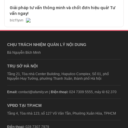
Giải pháp tư vấn thông minh và chốt đơn hiệu quả! Tư
vấn ngay!
bizfly.vn
CHỊU TRÁCH NHIỆM QUẢN LÝ NỘI DUNG
Bà Nguyễn Bích Minh
TRỤ SỞ HÀ NỘI
Tầng 21, Tòa nhà Center Building, Hapulico Complex, Số 01, phố
Nguyễn Huy Tưởng, phường Thanh Xuân, thành phố Hà Nội
Email:
contact@afamily.vn |
Điện thoại:
024 7309 5555, máy lẻ 62.370
VPĐD TẠI TP.HCM
Tầng 4, Tòa nhà 123, số 127 Võ Văn Tần, Phường Xuân Hòa, TPHCM
Điện thoại:
028 7307 7979