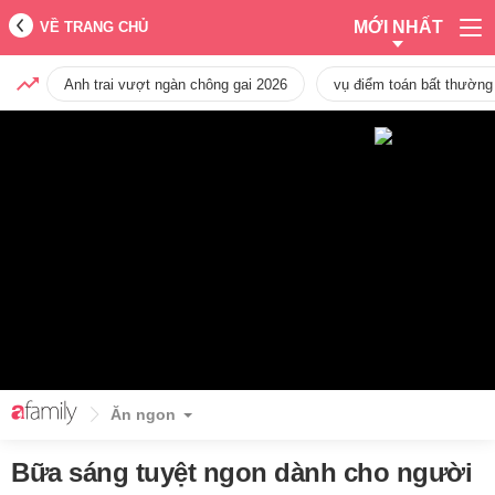
MỚI NHẤT
VỀ TRANG CHỦ
Anh trai vượt ngàn chông gai 2026
vụ điểm toán bất thường
Ăn ngon
Bữa sáng tuyệt ngon dành cho người