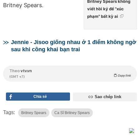
Britney Spears không
Britney Spears.
viết hồi ký để "xúc
phạm" bất kỳ ai
Jennie - Jisoo giống nhau ở 1 điểm không ngờ
sau khi công khai bạn trai
Theo
vtv.vn
Copy link
(GMT +7)
Chia sẻ
Sao chép link
Tags:
Britney Spears
Ca Sĩ Britney Spears