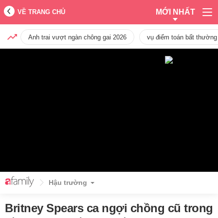
MỚI NHẤT
VỀ TRANG CHỦ
Anh trai vượt ngàn chông gai 2026
vụ điểm toán bất thường
Hậu trường
Britney Spears ca ngợi chồng cũ trong