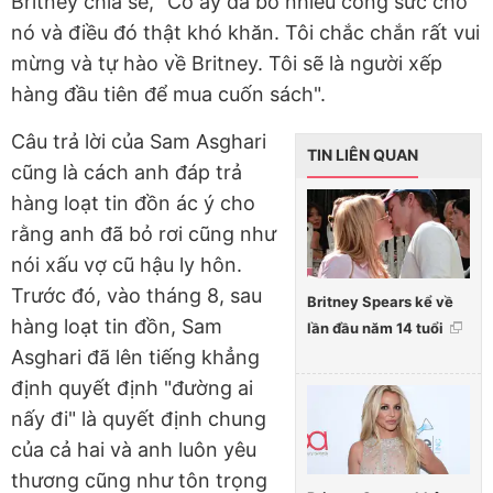
Britney chia sẻ, "Cô ấy đã bỏ nhiều công sức cho
nó và điều đó thật khó khăn. Tôi chắc chắn rất vui
mừng và tự hào về Britney. Tôi sẽ là người xếp
hàng đầu tiên để mua cuốn sách".
Câu trả lời của Sam Asghari
TIN LIÊN QUAN
cũng là cách anh đáp trả
hàng loạt tin đồn ác ý cho
rằng anh đã bỏ rơi cũng như
nói xấu vợ cũ hậu ly hôn.
Trước đó, vào tháng 8, sau
Britney Spears kể về
hàng loạt tin đồn, Sam
lần đầu năm 14 tuổi
Asghari đã lên tiếng khẳng
định quyết định "đường ai
nấy đi" là quyết định chung
của cả hai và anh luôn yêu
thương cũng như tôn trọng