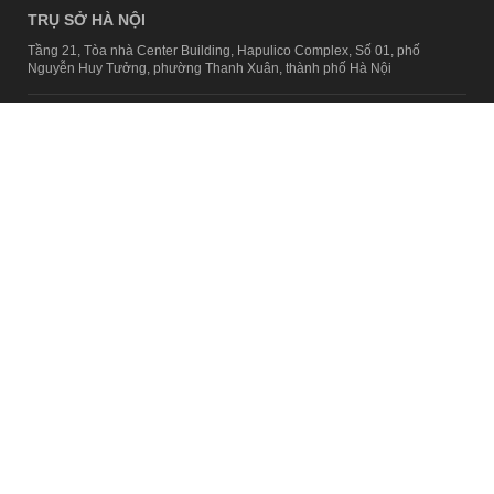
TRỤ SỞ HÀ NỘI
Tầng 21, Tòa nhà Center Building, Hapulico Complex, Số 01, phố
Nguyễn Huy Tưởng, phường Thanh Xuân, thành phố Hà Nội
Email:
contact@afamily.vn |
Điện thoại:
024 7309 5555, máy lẻ 62.370
VPĐD TẠI TP.HCM
Tầng 4, Tòa nhà 123, số 127 Võ Văn Tần, Phường Xuân Hòa, TPHCM
Điện thoại:
028 7307 7979
Giấy phép thiết lập trang thông tin điện tử tổng hợp trên mạng số
2217/GP-TTĐT do Sở Thông tin và Truyền thông Hà Nội cấp ngày 10
tháng 4 năm 2019
© Copyright 2008 - 2024 – Công ty Cổ phần VCCorp
Chính sách bảo mật