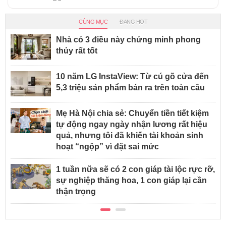
CÙNG MỤC
ĐANG HOT
Nhà có 3 điều này chứng minh phong
thủy rất tốt
10 năm LG InstaView: Từ cú gõ cửa đến
5,3 triệu sản phẩm bán ra trên toàn cầu
Mẹ Hà Nội chia sẻ: Chuyển tiền tiết kiệm
tự động ngay ngày nhận lương rất hiệu
quả, nhưng tôi đã khiến tài khoản sinh
hoạt “ngộp” vì đặt sai mức
1 tuần nữa sẽ có 2 con giáp tài lộc rực rỡ,
sự nghiệp thăng hoa, 1 con giáp lại cần
thận trọng