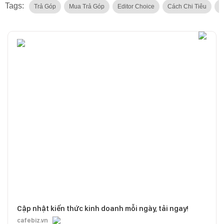
Tags:
Trả Góp
Mua Trả Góp
Editor Choice
Cách Chi Tiêu
V
Cập nhật kiến thức kinh doanh mỗi ngày, tải ngay!
cafebiz.vn