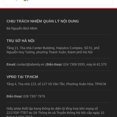
CHỊU TRÁCH NHIỆM QUẢN LÝ NỘI DUNG
Bà Nguyễn Bích Minh
TRỤ SỞ HÀ NỘI
Tầng 21, Tòa nhà Center Building, Hapulico Complex, Số 01, phố
Nguyễn Huy Tưởng, phường Thanh Xuân, thành phố Hà Nội
Email:
contact@afamily.vn |
Điện thoại:
024 7309 5555, máy lẻ 62.370
VPĐD TẠI TP.HCM
Tầng 4, Tòa nhà 123, số 127 Võ Văn Tần, Phường Xuân Hòa, TPHCM
Điện thoại:
028 7307 7979
Giấy phép thiết lập trang thông tin điện tử tổng hợp trên mạng số
2217/GP-TTĐT do Sở Thông tin và Truyền thông Hà Nội cấp ngày 10
tháng 4 năm 2019