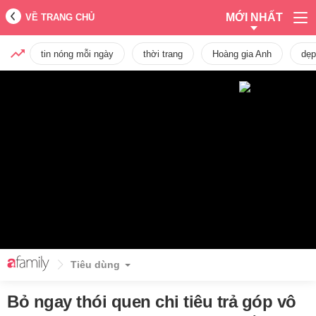
MỚI NHẤT
VỀ TRANG CHỦ
tin nóng mỗi ngày
thời trang
Hoàng gia Anh
dẹp
Tiêu dùng
Bỏ ngay thói quen chi tiêu trả góp vô