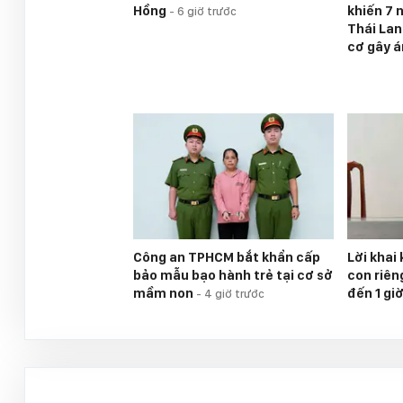
Hồng
khiến 7 
-
6 giờ trước
Thái Lan
cơ gây 
Công an TPHCM bắt khẩn cấp
Lời khai
bảo mẫu bạo hành trẻ tại cơ sở
con riên
mầm non
đến 1 gi
-
4 giờ trước