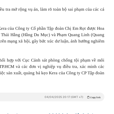
 tra mở rộng vụ án, làm rõ toàn bộ sai phạm của các cá
 Kera của Công ty Cổ phần Tập đoàn Chị Em Rọt được Hoa
ị Thái Hằng (Hằng Du Mục) và Phạm Quang Linh (Quang
ẻ trên mạng xã hội, gây bức xúc dư luận, ảnh hưởng nghiêm
hối hợp với Cục Cảnh sát phòng chống tội phạm về môi
TP.HCM và các đơn vị nghiệp vụ điều tra, xác minh các
việc sản xuất, quảng bá kẹo Kera của Công ty CP Tập đoàn
04/04/2025 20:17 (GMT +7)
Copy link