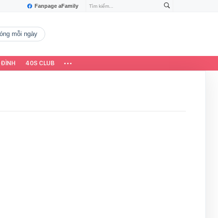
Fanpage aFamily
 nóng mỗi ngày
 ĐÌNH
40S CLUB