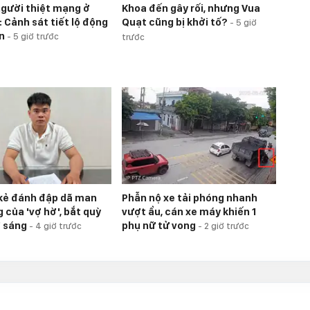
người thiệt mạng ở
Khoa đến gây rối, nhưng Vua
: Cảnh sát tiết lộ động
Quạt cũng bị khởi tố?
-
5 giờ
án
-
5 giờ trước
trước
 kẻ đánh đập dã man
Phẫn nộ xe tải phóng nhanh
g của 'vợ hờ', bắt quỳ
vượt ẩu, cán xe máy khiến 1
ờ sáng
phụ nữ tử vong
-
4 giờ trước
-
2 giờ trước