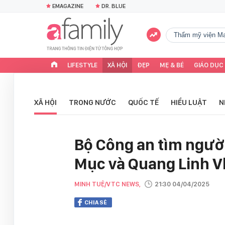
EMAGAZINE
DR. BLUE
Thẩm mỹ viện Ma
LIFESTYLE
XÃ HỘI
ĐẸP
MẸ & BÉ
GIÁO DỤC
XÃ HỘI
TRONG NƯỚC
QUỐC TẾ
HIỂU LUẬT
N
Bộ Công an tìm ngườ
Mục và Quang Linh V
MINH TUỆ/VTC NEWS,
21:30 04/04/2025
CHIA SẺ