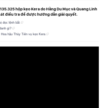
135.325 hộp kẹo Kera do Hằng Du Mục và Quang Linh
át điều tra để được hướng dẫn giải quyết.
ị đọc lệnh bắt
 danh gì?
, Hoa hậu Thùy Tiên vụ kẹo Kera