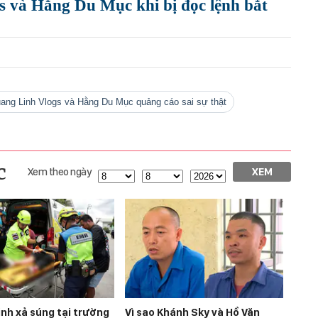
 và Hằng Du Mục khi bị đọc lệnh bắt
Quang Linh Vlogs và Hằng Du Mục quảng cáo sai sự thật
c
Xem theo ngày
XEM
inh xả súng tại trường
Vì sao Khánh Sky và Hồ Văn