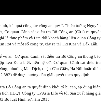
 hình, kết quả công tác công an quý I, Thiếu tướng Nguyễn
, Cơ quan Cảnh sát điều tra Bộ Công an (C01) ra quyết
 giả là thực phẩm và Lừa dối khách hàng liên quan Công ty
Em Rọt và một số công ty, xảy ra tại TP.HCM và Đắk Lắk.
 để vụ án, Cơ quan Cảnh sát điều tra Bộ Công an thông báo
p kẹo Kera biết, liên hệ với Cơ quan Cảnh sát điều tra
Đồng, phường Mai Dịch, quận Cầu Giấy, Hà Nội hoặc điều
2.882) để được hướng dẫn giải quyết theo quy định.
tra Bộ Công an ra quyết định khởi tố bị can, áp dụng biện
tịch HĐQT Công ty CP Asia Life về tội Sản xuất hàng giả
193 Bộ luật Hình sự năm 2015.