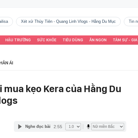
ilisa
Xét xử Thùy Tiên - Quang Linh Vlogs - Hằng Du Mục
tin
HẬU TRƯỜNG
SỨC KHỎE
TIÊU DÙNG
ĂN NGON
TÂM SỰ - GIA
HÂN ÁI
i mua kẹo Kera của Hằng Du
logs
2:55
Nghe đọc bài