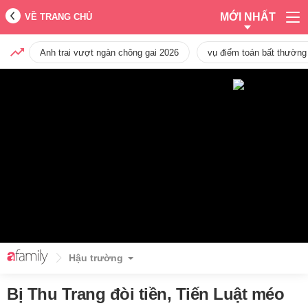
MỚI NHẤT
VỀ TRANG CHỦ
Anh trai vượt ngàn chông gai 2026
vụ điểm toán bất thường
Hậu trường
Bị Thu Trang đòi tiền, Tiến Luật méo