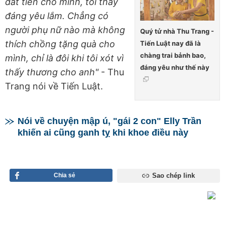
đắt tiền cho mình, tôi thấy
đáng yêu lắm. Chẳng có
người phụ nữ nào mà không
Quý tử nhà Thu Trang -
thích chồng tặng quà cho
Tiến Luật nay đã là
chàng trai bảnh bao,
mình, chỉ là đôi khi tôi xót vì
đáng yêu như thế này
thấy thương cho anh"
- Thu
Trang nói về Tiến Luật.
Nói về chuyện mập ú, "gái 2 con" Elly Trần
khiến ai cũng ganh tỵ khi khoe điều này
Chia sẻ
Sao chép link