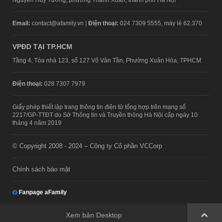
Email:
contact@afamily.vn |
Điện thoại:
024 7309 5555, máy lẻ 62.370
VPĐD TẠI TP.HCM
Tầng 4, Tòa nhà 123, số 127 Võ Văn Tần, Phường Xuân Hòa, TPHCM
Điện thoại:
028 7307 7979
Giấy phép thiết lập trang thông tin điện tử tổng hợp trên mạng số
2217/GP-TTĐT do Sở Thông tin và Truyền thông Hà Nội cấp ngày 10
tháng 4 năm 2019
© Copyright 2008 - 2024 – Công ty Cổ phần VCCorp
Chính sách bảo mật
Fanpage aFamily
Xem bản Desktop