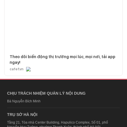
Theo dõi biến động thị trường mọi lúc, mọi nơi, tải app
ngay!
cafef.vn
CHỊU TRÁCH NHIỆM QUẢN LÝ NỘI DUNG
Bà Nguyễn Bích Minh
TRỤ SỞ HÀ NỘI
Tầng 21, Tòa nhà Center Building, Hapulico Complex, Số 01, phố
Nguyễn Huy Tưởng, phường Thanh Xuân, thành phố Hà Nội