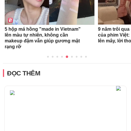
9 năm trôi qua
5 hộp má hồng "made in Vietnam"
của phim Việt:
lên màu tự nhiên, không cần
lên mây, lời t
makeup đậm vẫn giúp gương mặt
rạng rỡ
ĐỌC THÊM