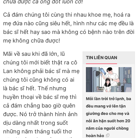
chữa được cả ong đốt luôn cơ!
Cả đám chúng tôi cùng thi nhau khoe mẹ, hoá ra
mẹ đứa nào cũng siêu hết, hình như các mẹ đều là
bác sĩ hết hay sao mà không có bệnh nào trên đời
mẹ không chữa được!
Mãi về sau khi đã lớn, lũ
TIN LIÊN QUAN
chúng tôi mới biết thật ra cô
Lan không phải bác sĩ mà mẹ
chúng tôi cũng không có ai
là bác sĩ hết. Thế nhưng
huyền thoại về bác sĩ mẹ thì
Mỗi lần trời trở lạnh, ba
cả đám chẳng bao giờ quên
đều mang vớ lên tận
giường đeo cho mẹ và
được. Nó trở thành hình ảnh
nỗi ân hận suốt hơn 20
dịu dàng nhất trong suốt
năm của người chồng
những năm tháng tuổi thơ
hoàn hảo