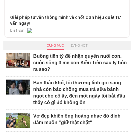
Giải pháp tư vấn thông minh và chốt đơn hiệu quả! Tư
vấn ngay!
bizfly.vn
CÙNG MỤC
ĐANG HOT
Buông tiền tỷ để nhận quyền nuôi con,
cuộc sống 3 mẹ con Kiều Tiên sau ly hôn
ra sao?
Bạn thân khổ, tôi thương tình gọi sang
nhà còn bảo chồng mua trà sữa bánh
ngọt cho cô ấy, đến một ngày tôi bắt đầu
thấy có gì đó không ổn
Vợ đẹp khiến ông hoàng nhạc đỏ đình
đám muốn "giữ thật chặt"