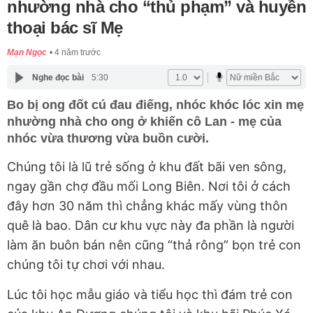
nhường nhà cho “thủ phạm” và huyền
thoại bác sĩ Mẹ
Mạn Ngọc
4 năm trước
Nghe đọc bài
5:30
Bo bị ong đốt cú đau điếng, nhóc khóc lóc xin mẹ
nhường nhà cho ong ở khiến cô Lan - mẹ của
nhóc vừa thương vừa buồn cười.
Chúng tôi là lũ trẻ sống ở khu đất bãi ven sông,
ngay gần chợ đầu mối Long Biên. Nơi tôi ở cách
đây hơn 30 năm thì chẳng khác mấy vùng thôn
quê là bao. Dân cư khu vực này đa phần là người
làm ăn buôn bán nên cũng “thả rông” bọn trẻ con
chúng tôi tự chơi với nhau.
Lúc tôi học mẫu giáo và tiểu học thì đám trẻ con