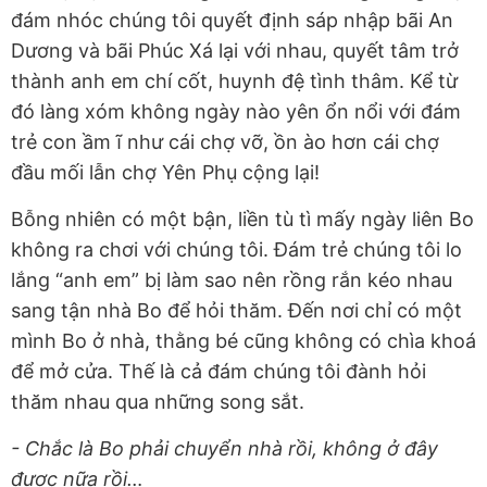
đám nhóc chúng tôi quyết định sáp nhập bãi An
Dương và bãi Phúc Xá lại với nhau, quyết tâm trở
thành anh em chí cốt, huynh đệ tình thâm. Kể từ
đó làng xóm không ngày nào yên ổn nổi với đám
trẻ con ầm ĩ như cái chợ vỡ, ồn ào hơn cái chợ
đầu mối lẫn chợ Yên Phụ cộng lại!
Bỗng nhiên có một bận, liền tù tì mấy ngày liên Bo
không ra chơi với chúng tôi. Đám trẻ chúng tôi lo
lắng “anh em” bị làm sao nên rồng rắn kéo nhau
sang tận nhà Bo để hỏi thăm. Đến nơi chỉ có một
mình Bo ở nhà, thằng bé cũng không có chìa khoá
để mở cửa. Thế là cả đám chúng tôi đành hỏi
thăm nhau qua những song sắt.
- Chắc là Bo phải chuyển nhà rồi, không ở đây
được nữa rồi…