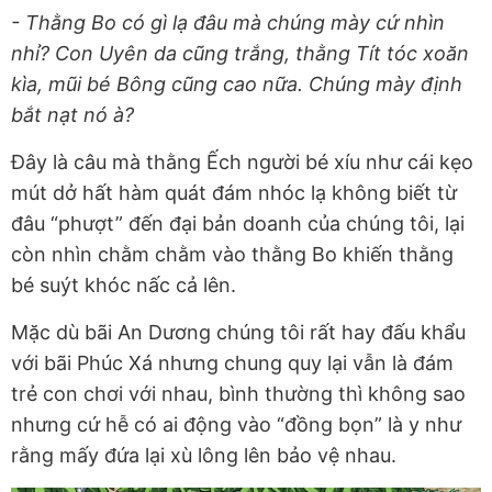
- Thằng Bo có gì lạ đâu mà chúng mày cứ nhìn
nhỉ? Con Uyên da cũng trắng, thằng Tít tóc xoăn
kìa, mũi bé Bông cũng cao nữa. Chúng mày định
bắt nạt nó à?
Đây là câu mà thằng Ếch người bé xíu như cái kẹo
mút dở hất hàm quát đám nhóc lạ không biết từ
đâu “phượt” đến đại bản doanh của chúng tôi, lại
còn nhìn chằm chằm vào thằng Bo khiến thằng
bé suýt khóc nấc cả lên.
Mặc dù bãi An Dương chúng tôi rất hay đấu khẩu
với bãi Phúc Xá nhưng chung quy lại vẫn là đám
trẻ con chơi với nhau, bình thường thì không sao
nhưng cứ hễ có ai động vào “đồng bọn” là y như
rằng mấy đứa lại xù lông lên bảo vệ nhau.