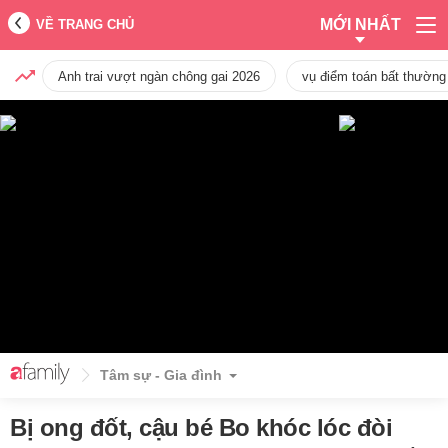
MỚI NHẤT
VỀ TRANG CHỦ
Anh trai vượt ngàn chông gai 2026
vụ điểm toán bất thường
Tâm sự - Gia đình
Bị ong đốt, cậu bé Bo khóc lóc đòi