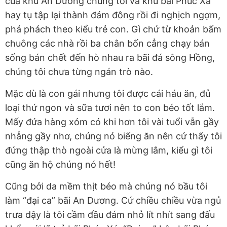
của khu An Dương chúng tôi và khu bãi Phúc Xá
hay tụ tập lại thành đám đông rồi đi nghịch ngợm,
phá phách theo kiểu trẻ con. Gì chứ từ khoản bấm
chuông các nhà rồi ba chân bốn cẳng chạy bán
sống bán chết đến hò nhau ra bãi đá sông Hồng,
chúng tôi chưa từng ngán trò nào.
Mặc dù là con gái nhưng tôi được cái háu ăn, đủ
loại thứ ngon và sữa tươi nên to con béo tốt lắm.
Mấy đứa hàng xóm có khi hơn tôi vài tuổi vẫn gầy
nhẳng gầy nhơ, chúng nó biếng ăn nên cứ thấy tôi
đứng thập thò ngoài cửa là mừng lắm, kiểu gì tôi
cũng ăn hộ chúng nó hết!
Cũng bởi da mềm thịt béo mà chúng nó bầu tôi
làm “đại ca” bãi An Dương. Cứ chiều chiều vừa ngủ
trưa dậy là tôi cầm đầu đám nhỏ lít nhít sang đấu