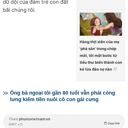
dữ dội của đám trẻ con đất
bãi chúng tôi.
Hàng thịt xiên của mẹ
'phá sản' trong chớp
mắt, tôi một bước từ
tiểu thư biến thành con
kẻ lừa đảo nợ nần
Ông bà ngoại tôi gần 80 tuổi vẫn phải còng
lưng kiếm tiền nuôi cô con gái cưng
Theo
phunuvietnam.vn
Copy link
(GMT +7)