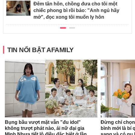
Đêm tân hôn, chồng đưa cho tôi một
chiếc phong bì rồi bảo: "Anh ngủ hãy
mở", đọc xong tôi muốn ly hôn
TIN NỔI BẬT AFAMILY
Bụng bầu vượt mặt vẫn "đu idol"
Đừng chỉ chọn
không trượt phát nào, ái nữ đại gia
bình mới là bí
Minh Nhựa tiết lộ điều đặc biệt ở lần
sang và có gu