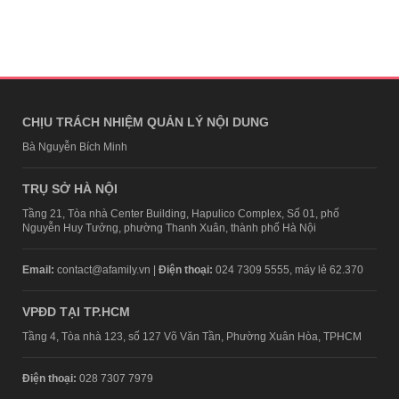
CHỊU TRÁCH NHIỆM QUẢN LÝ NỘI DUNG
Bà Nguyễn Bích Minh
TRỤ SỞ HÀ NỘI
Tầng 21, Tòa nhà Center Building, Hapulico Complex, Số 01, phố
Nguyễn Huy Tưởng, phường Thanh Xuân, thành phố Hà Nội
Email:
contact@afamily.vn |
Điện thoại:
024 7309 5555, máy lẻ 62.370
VPĐD TẠI TP.HCM
Tầng 4, Tòa nhà 123, số 127 Võ Văn Tần, Phường Xuân Hòa, TPHCM
Điện thoại:
028 7307 7979