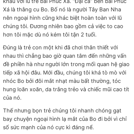
khẩu với lũ trẻ bãi Phúc Xá. “Đại ca” bên bãi Phúc
Xá là thằng cu Bo. Bố nó là người Tây Ban Nha
nên ngoại hình cũng khác biệt hoàn toàn với lũ
chúng tôi. Đương nhiên bao gồm cả việc to cao
hơn tôi mặc dù nó kém tôi tận 2 tuổi.
Đúng là trẻ con một khi đã chơi thân thiết với
nhau thì chẳng bao giờ quan tâm đến những vấn
đề phiền hà như người lớn trong mối quan hệ giao
tiếp xã hội đâu. Mới đầu, chúng tôi khá tò mò với
nhóc Bo bởi đôi mắt nhạt màu bất thường, tóc
hung loăn xoăn, da trắng trẻo và chiếc mũi cao tít
của nó.
Thế nhưng bọn trẻ chúng tôi nhanh chóng gạt
bay chuyện ngoại hình lạ mắt của Bo đi bởi vì chỉ
số sức mạnh của nó cực kì đáng nể.