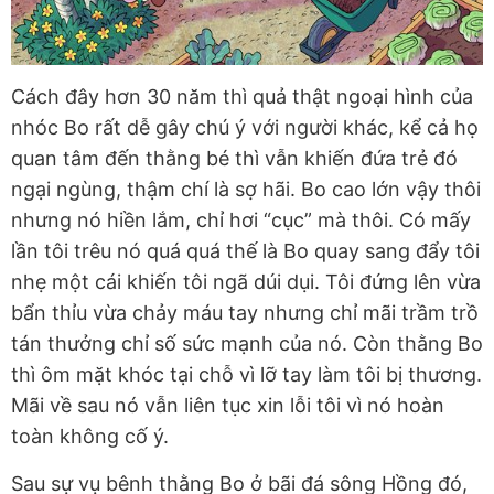
Cách đây hơn 30 năm thì quả thật ngoại hình của
nhóc Bo rất dễ gây chú ý với người khác, kể cả họ
quan tâm đến thằng bé thì vẫn khiến đứa trẻ đó
ngại ngùng, thậm chí là sợ hãi. Bo cao lớn vậy thôi
nhưng nó hiền lắm, chỉ hơi “cục” mà thôi. Có mấy
lần tôi trêu nó quá quá thế là Bo quay sang đẩy tôi
nhẹ một cái khiến tôi ngã dúi dụi. Tôi đứng lên vừa
bẩn thỉu vừa chảy máu tay nhưng chỉ mãi trầm trồ
tán thưởng chỉ số sức mạnh của nó. Còn thằng Bo
thì ôm mặt khóc tại chỗ vì lỡ tay làm tôi bị thương.
Mãi về sau nó vẫn liên tục xin lỗi tôi vì nó hoàn
toàn không cố ý.
Sau sự vụ bênh thằng Bo ở bãi đá sông Hồng đó,