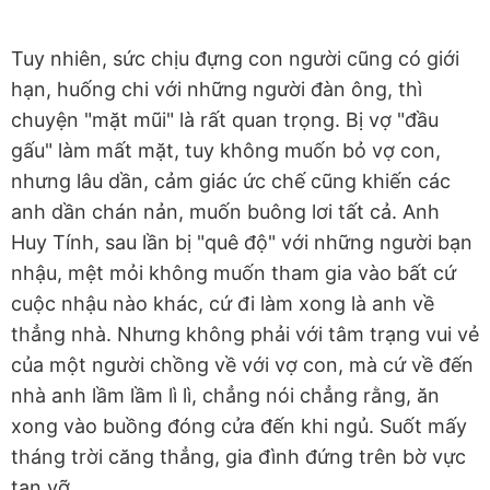
Tuy nhiên, sức chịu đựng con người cũng có giới
hạn, huống chi với những người đàn ông, thì
chuyện "mặt mũi" là rất quan trọng. Bị vợ "đầu
gấu" làm mất mặt, tuy không muốn bỏ vợ con,
nhưng lâu dần, cảm giác ức chế cũng khiến các
anh dần chán nản, muốn buông lơi tất cả. Anh
Huy Tính, sau lần bị "quê độ" với những người bạn
nhậu, mệt mỏi không muốn tham gia vào bất cứ
cuộc nhậu nào khác, cứ đi làm xong là anh về
thẳng nhà. Nhưng không phải với tâm trạng vui vẻ
của một người chồng về với vợ con, mà cứ về đến
nhà anh lầm lầm lì lì, chẳng nói chẳng rằng, ăn
xong vào buồng đóng cửa đến khi ngủ. Suốt mấy
tháng trời căng thẳng, gia đình đứng trên bờ vực
tan vỡ.