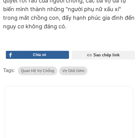
quyết rốt ráo của người chồng, các bà vợ đã tự
biến mình thành những "người phụ nữ xấu xí"
trong mắt chồng con, đẩy hạnh phúc gia đình đến
nguy cơ không đáng có.
Chia sẻ
Sao chép link
Tags:
Quan Hệ Vợ Chống
Vợ Ghê Gớm