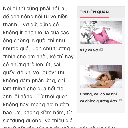
Nói đi thì cũng phải nói lại,
TIN LIÊN QUAN
để đến nông nỗi từ vợ hiền
thành... vợ dữ, cũng có
không ít phần lỗi là của các
ông chồng. Người thì nhu
nhược quá, luôn chủ trương
Váy và vợ
"nhịn cho êm nhà", kẻ thì hay
có những trò lén lút, sai
quấy, để khi vợ "quậy" thì
không dám phản ứng, chỉ
làm thinh cho qua hết "lỗi
Chồng, vợ, cô bồ nhí
anh lỗi nàng". Từ thói quen
và chiếc giường đơn
không hay, mang hơi hướm
bạo lực, không kiềm hãm, từ
sự "dung dưỡng" và thiếu giải