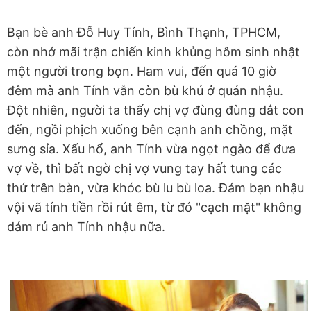
Bạn bè anh Đỗ Huy Tính, Bình Thạnh, TPHCM,
còn nhớ mãi trận chiến kinh khủng hôm sinh nhật
một người trong bọn. Ham vui, đến quá 10 giờ
đêm mà anh Tính vẫn còn bù khú ở quán nhậu.
Đột nhiên, người ta thấy chị vợ đùng đùng dắt con
đến, ngồi phịch xuống bên cạnh anh chồng, mặt
sưng sỉa. Xấu hổ, anh Tính vừa ngọt ngào để đưa
vợ về, thì bất ngờ chị vợ vung tay hất tung các
thứ trên bàn, vừa khóc bù lu bù loa. Đám bạn nhậu
vội vã tính tiền rồi rút êm, từ đó "cạch mặt" không
dám rủ anh Tính nhậu nữa.