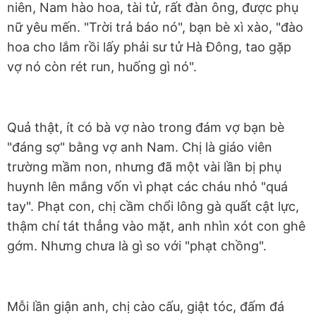
niên, Nam hào hoa, tài tử, rất đàn ông, được phụ
nữ yêu mến. "Trời trả báo nó", bạn bè xì xào, "đào
hoa cho lắm rồi lấy phải sư tử Hà Đông, tao gặp
vợ nó còn rét run, huống gì nó".
Quả thật, ít có bà vợ nào trong đám vợ bạn bè
"đáng sợ" bằng vợ anh Nam. Chị là giáo viên
trường mầm non, nhưng đã một vài lần bị phụ
huynh lên mắng vốn vì phạt các cháu nhỏ "quá
tay". Phạt con, chị cầm chổi lông gà quất cật lực,
thậm chí tát thẳng vào mặt, anh nhìn xót con ghê
gớm. Nhưng chưa là gì so với "phạt chồng".
Mỗi lần giận anh, chị cào cấu, giật tóc, đấm đá