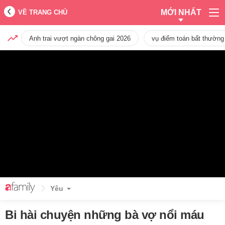
MỚI NHẤT
VỀ TRANG CHỦ
Anh trai vượt ngàn chông gai 2026
vụ điểm toán bất thường
Yêu
Bi hài chuyện những bà vợ nổi máu