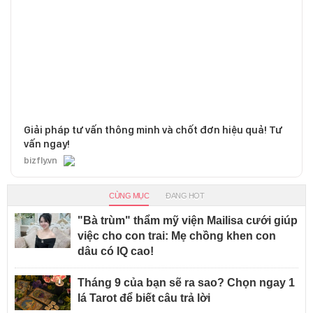
Giải pháp tư vấn thông minh và chốt đơn hiệu quả! Tư
vấn ngay!
bizfly.vn
CÙNG MỤC
ĐANG HOT
"Bà trùm" thẩm mỹ viện Mailisa cưới giúp
việc cho con trai: Mẹ chồng khen con
dâu có IQ cao!
Tháng 9 của bạn sẽ ra sao? Chọn ngay 1
lá Tarot để biết câu trả lời