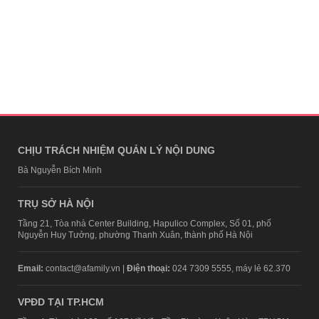
CHỊU TRÁCH NHIỆM QUẢN LÝ NỘI DUNG
Bà Nguyễn Bích Minh
TRỤ SỞ HÀ NỘI
Tầng 21, Tòa nhà Center Building, Hapulico Complex, Số 01, phố
Nguyễn Huy Tưởng, phường Thanh Xuân, thành phố Hà Nội
Email:
contact@afamily.vn |
Điện thoại:
024 7309 5555, máy lẻ 62.370
VPĐD TẠI TP.HCM