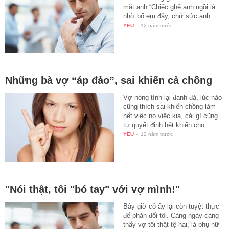
mặt anh “Chiếc ghế anh ngồi là
nhờ bố em đấy, chứ sức anh…
YÊU
-
12 năm trước
Những bà vợ “áp đảo”, sai khiến cả chồng
Vợ nóng tính lại đanh đá, lúc nào
cũng thích sai khiến chồng làm
hết việc nọ việc kia, cái gì cũng
tự quyết định hết khiến cho…
YÊU
-
12 năm trước
"Nói thật, tôi "bó tay" với vợ mình!"
Bây giờ cô ấy lại còn tuyệt thực
để phản đối tôi. Càng ngày càng
thấy vợ tôi thật tệ hại, là phụ nữ