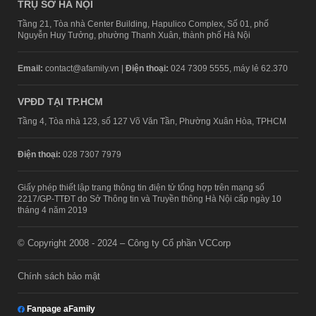
TRỤ SỞ HÀ NỘI
Tầng 21, Tòa nhà Center Building, Hapulico Complex, Số 01, phố
Nguyễn Huy Tưởng, phường Thanh Xuân, thành phố Hà Nội
Email:
contact@afamily.vn |
Điện thoại:
024 7309 5555, máy lẻ 62.370
VPĐD TẠI TP.HCM
Tầng 4, Tòa nhà 123, số 127 Võ Văn Tần, Phường Xuân Hòa, TPHCM
Điện thoại:
028 7307 7979
Giấy phép thiết lập trang thông tin điện tử tổng hợp trên mạng số
2217/GP-TTĐT do Sở Thông tin và Truyền thông Hà Nội cấp ngày 10
tháng 4 năm 2019
© Copyright 2008 - 2024 – Công ty Cổ phần VCCorp
Chính sách bảo mật
Fanpage aFamily