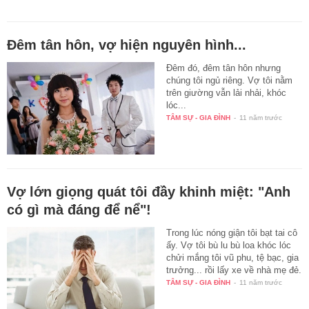
Đêm tân hôn, vợ hiện nguyên hình...
Đêm đó, đêm tân hôn nhưng
chúng tôi ngủ riêng. Vợ tôi nằm
trên giường vẫn lải nhải, khóc
lóc...
TÂM SỰ - GIA ĐÌNH
-
11 năm trước
Vợ lớn giọng quát tôi đầy khinh miệt: "Anh
có gì mà đáng để nể"!
Trong lúc nóng giận tôi bạt tai cô
ấy. Vợ tôi bù lu bù loa khóc lóc
chửi mắng tôi vũ phu, tệ bạc, gia
trưởng... rồi lấy xe về nhà mẹ đẻ.
TÂM SỰ - GIA ĐÌNH
-
11 năm trước