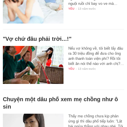
nguội ruồi chỉ bay vo ve mà…
YÊU
-
13 năm trước
"Vợ chứ đâu phải trời...!"
Nếu vợ không về, tôi biết lấy đâu
ra 30 triệu đồng để đưa cho ông
anh thanh toán viện phí? Rồi tôi
biết ăn nói thế nào với anh chị?…
YÊU
-
13 năm trước
Chuyện một dâu phố xem mẹ chồng như ô
sin
Thấy mẹ chồng chưa kịp phản
ứng gì thì dâu phố tiếp luôn: “Lật
bài ngửa thẳng với nhau nhé. Tôi