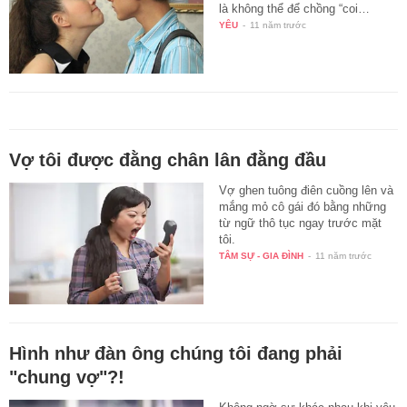
là không thể để chồng “coi…
YÊU
-
11 năm trước
Vợ tôi được đằng chân lân đằng đầu
Vợ ghen tuông điên cuồng lên và
mắng mỏ cô gái đó bằng những
từ ngữ thô tục ngay trước mặt
tôi.
TÂM SỰ - GIA ĐÌNH
-
11 năm trước
Hình như đàn ông chúng tôi đang phải
"chung vợ"?!