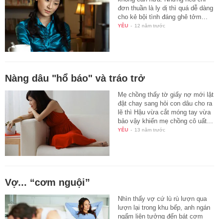
đơn thuần là ly dị thì quá dễ dàng
cho kẻ bội tình đáng ghê tởm…
YÊU
-
12 năm trước
Nàng dâu "hổ báo" và tráo trở
Mẹ chồng thấy tờ giấy nợ mới lật
đật chay sang hỏi con dâu cho ra
lẽ thì Hậu vừa cắt móng tay vừa
bảo vậy khiến mẹ chồng cô uất…
YÊU
-
13 năm trước
Vợ... “cơm nguội”
Nhìn thấy vợ cứ lù rù lượn qua
lượn lại trong khu bếp, anh ngán
ngẩm liên tưởng đến bát cơm