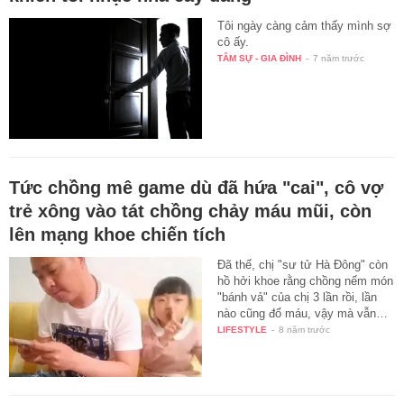
Tôi ngày càng cảm thấy mình sợ
cô ấy.
TÂM SỰ - GIA ĐÌNH
-
7 năm trước
Tức chồng mê game dù đã hứa "cai", cô vợ
trẻ xông vào tát chồng chảy máu mũi, còn
lên mạng khoe chiến tích
Đã thế, chị "sư tử Hà Đông" còn
hồ hởi khoe rằng chồng nếm món
"bánh vả" của chị 3 lần rồi, lần
nào cũng đổ máu, vậy mà vẫn…
LIFESTYLE
-
8 năm trước