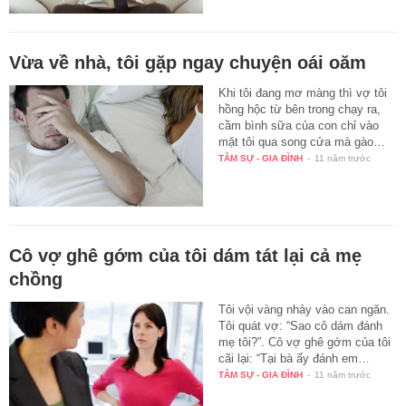
Vừa về nhà, tôi gặp ngay chuyện oái oăm
Khi tôi đang mơ màng thì vợ tôi
hồng hộc từ bên trong chạy ra,
cầm bình sữa của con chỉ vào
mặt tôi qua song cửa mà gào…
TÂM SỰ - GIA ĐÌNH
-
11 năm trước
Cô vợ ghê gớm của tôi dám tát lại cả mẹ
chồng
Tôi vội vàng nhảy vào can ngăn.
Tôi quát vợ: “Sao cô dám đánh
mẹ tôi?”. Cô vợ ghê gớm của tôi
cãi lại: “Tại bà ấy đánh em…
TÂM SỰ - GIA ĐÌNH
-
11 năm trước