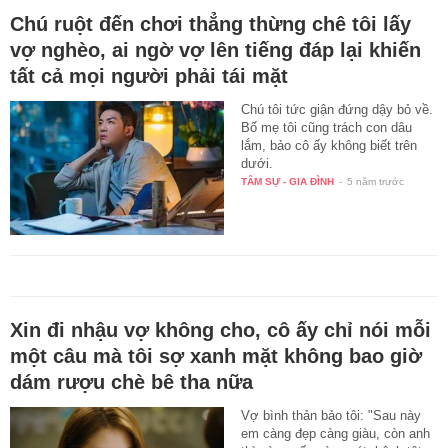
Chú ruột đến chơi thẳng thừng chê tôi lấy
vợ nghèo, ai ngờ vợ lên tiếng đáp lại khiến
tất cả mọi người phải tái mặt
Chú tôi tức giận đứng dậy bỏ về.
Bố mẹ tôi cũng trách con dâu
lắm, bảo cô ấy không biết trên
dưới.
TÂM SỰ - GIA ĐÌNH
-
5 năm trước
Xin đi nhậu vợ không cho, cô ấy chỉ nói mỗi
một câu mà tôi sợ xanh mặt không bao giờ
dám rượu chè bê tha nữa
Vợ bình thản bảo tôi: "Sau này
em càng đẹp càng giàu, còn anh