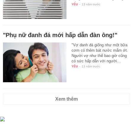
để…
YÊU
-
13 năm trước
"Phụ nữ đanh đá mới hấp dẫn đàn ông!"
"Vợ đanh đá giống như một bữa
cơm có thêm bát nước mắm ớt.
Người vợ như thế bao giờ cũng
có sức hấp dẫn với người…
YÊU
-
13 năm trước
Xem thêm