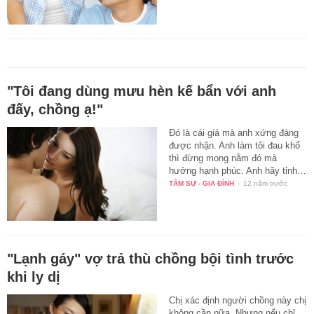
"Tôi đang dùng mưu hèn kế bẩn với anh
đấy, chồng ạ!"
Đó là cái giá mà anh xứng đáng
được nhận. Anh làm tôi đau khổ
thì đừng mong nằm đó mà
hưởng hạnh phúc. Anh hãy tỉnh…
TÂM SỰ - GIA ĐÌNH
-
12 năm trước
"Lạnh gáy" vợ trả thù chồng bội tình trước
khi ly dị
Chị xác định người chồng này chị
không cần nữa. Nhưng nếu chỉ