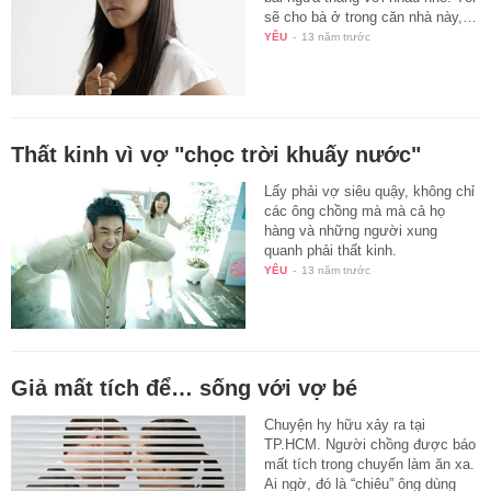
sẽ cho bà ở trong căn nhà này,…
YÊU
-
13 năm trước
Thất kinh vì vợ "chọc trời khuấy nước"
Lấy phải vợ siêu quậy, không chỉ
các ông chồng mà mà cả họ
hàng và những người xung
quanh phải thất kinh.
YÊU
-
13 năm trước
Giả mất tích để… sống với vợ bé
Chuyện hy hữu xảy ra tại
TP.HCM. Người chồng được báo
mất tích trong chuyến làm ăn xa.
Ai ngờ, đó là “chiêu” ông dùng