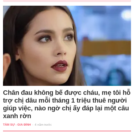
Chân đau không bế được cháu, mẹ tôi hỗ
trợ chị dâu mỗi tháng 1 triệu thuê người
giúp việc, nào ngờ chị ấy đáp lại một câu
xanh rờn
TÂM SỰ - GIA ĐÌNH
-
4 năm trước