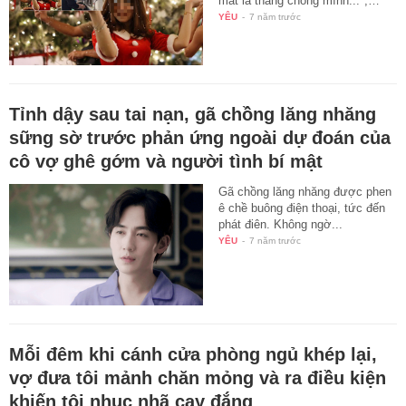
mắt là thằng chồng mình...",…
YÊU
-
7 năm trước
Tỉnh dậy sau tai nạn, gã chồng lăng nhăng
sững sờ trước phản ứng ngoài dự đoán của
cô vợ ghê gớm và người tình bí mật
Gã chồng lăng nhăng được phen
ê chề buông điện thoại, tức đến
phát điên. Không ngờ...
YÊU
-
7 năm trước
Mỗi đêm khi cánh cửa phòng ngủ khép lại,
vợ đưa tôi mảnh chăn mỏng và ra điều kiện
khiến tôi nhục nhã cay đắng