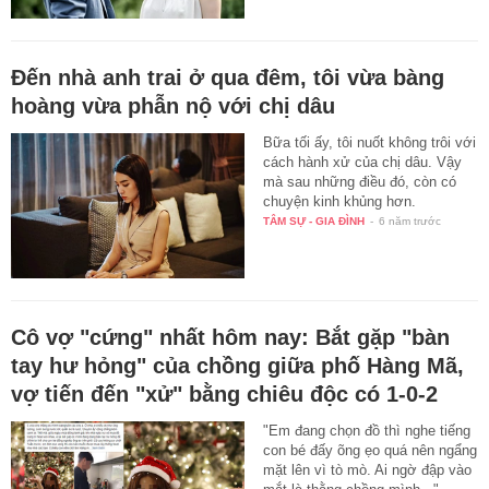
Đến nhà anh trai ở qua đêm, tôi vừa bàng
hoàng vừa phẫn nộ với chị dâu
Bữa tối ấy, tôi nuốt không trôi với
cách hành xử của chị dâu. Vậy
mà sau những điều đó, còn có
chuyện kinh khủng hơn.
TÂM SỰ - GIA ĐÌNH
-
6 năm trước
Cô vợ "cứng" nhất hôm nay: Bắt gặp "bàn
tay hư hỏng" của chồng giữa phố Hàng Mã,
vợ tiến đến "xử" bằng chiêu độc có 1-0-2
"Em đang chọn đồ thì nghe tiếng
con bé đấy õng ẹo quá nên ngẩng
mặt lên vì tò mò. Ai ngờ đập vào