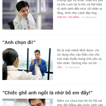
Không ngờ sự khác nhau khi yêu
và khi cưới lại to lớn và thể hiện
rõ rành rành đến mức tôi nhận ra
rằng, hình như cánh đàn ông…
TÂM SỰ - GIA ĐÌNH
-
11 năm trước
"Anh chọn đi!"
Đó là một mệnh lệnh được chị
sử dụng như câu thần chú cho
mọi mâu thuẫn trong tình yêu và
hôn nhân. Dường như nó trở…
YÊU
-
12 năm trước
"Chiếc ghế anh ngồi là nhờ bố em đấy!"
Niềm vui chưa trọn thì lời Hà nói
như dội thẳng gáo nước lạnh vào