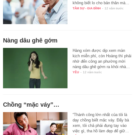
không biết lo cho bản thân mà…
TÂM SỰ - GIA ĐÌNH
-
12 năm trước
Nàng dâu ghê gớm
Hàng xóm được dịp xem màn
kịch miễn phí, còn Hoàng thì phải
nhờ đến công an phường mời
nàng dâu ghê gớm ra khỏi nhà…
YÊU
-
12 năm trước
Chồng “mặc váy”…
“Thành công lớn nhất của tôi là
dạy chồng biết mặc váy. Đấy bà
xem, tôi chả phải đụng tay vào
việc gì, tha hồ làm đẹp để giữ…