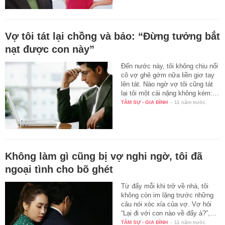
Vợ tôi tát lại chồng và bảo: “Đừng tưởng bắt
nạt được con này”
Đến nước này, tôi không chịu nổi
cô vợ ghê gớm nữa liền giơ tay
lên tát. Nào ngờ vợ tôi cũng tát
lại tôi một cái nặng không kém:…
TÂM SỰ - GIA ĐÌNH
-
11 năm trước
Không làm gì cũng bị vợ nghi ngờ, tôi đã
ngoại tình cho bõ ghét
Từ đấy mỗi khi trở về nhà, tôi
không còn im lặng trước những
câu nói xóc xỉa của vợ. Vợ hỏi
“Lại đi với con nào về đấy à?”,…
TÂM SỰ - GIA ĐÌNH
-
11 năm trước