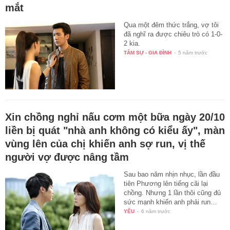
mắt
Qua một đêm thức trắng, vợ tôi
đã nghĩ ra được chiêu trò có 1-0-
2 kia.
TÂM SỰ - GIA ĐÌNH
-
5 năm trước
Xin chồng nghỉ nấu cơm một bữa ngày 20/10
liền bị quát "nhà anh không có kiểu ấy", màn
vùng lên của chị khiến anh sợ run, vị thế
người vợ được nâng tầm
Sau bao năm nhịn nhục, lần đầu
tiên Phương lên tiếng cãi lại
chồng. Nhưng 1 lần thôi cũng đủ
sức mạnh khiến anh phải run…
YÊU
-
6 năm trước