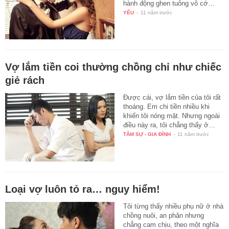
hành động ghen tuông vô cớ…
YÊU
-
11 năm trước
Vợ lắm tiền coi thường chồng chỉ như chiếc
giẻ rách
Được cái, vợ lắm tiền của tôi rất
thoáng. Em chi tiền nhiều khi
khiến tôi nóng mặt. Nhưng ngoài
điều này ra, tôi chẳng thấy ở…
TÂM SỰ - GIA ĐÌNH
-
11 năm trước
Loại vợ luôn tỏ ra… nguy hiểm!
Tôi từng thấy nhiều phụ nữ ở nhà
chồng nuôi, an phận nhưng
chẳng cam chịu, theo một nghĩa