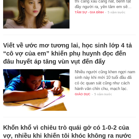
thì càng xấu càng nát, bệnh tật
đầy người ra, yên tâm em sẽ…
TÂM SỰ - GIA ĐÌNH
-
5 năm trước
Viết về ước mơ tương lai, học sinh lớp 4 tả
“cô vợ của em” khiến phụ huynh đọc đến
đâu huyết áp tăng vùn vụt đến đấy
Nhiều người cũng khen ngợi nam
sinh này khi mới 10 tuổi đầu đã
có óc quan sát cũng như cách
hành văn chỉn chu, mạch lạc.
GIÁO DỤC
-
5 năm trước
Khốn khổ vì chiêu trò quái gở có 1-0-2 của
vợ, nhiều khi khiến tôi khóc không ra nước