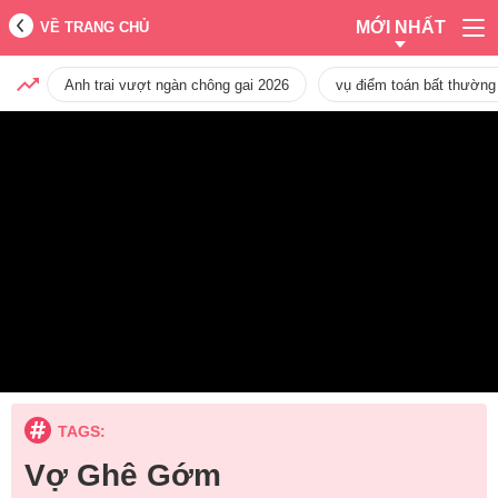
MỚI NHẤT
VỀ TRANG CHỦ
Anh trai vượt ngàn chông gai 2026
vụ điểm toán bất thường
TAGS:
Vợ Ghê Gớm