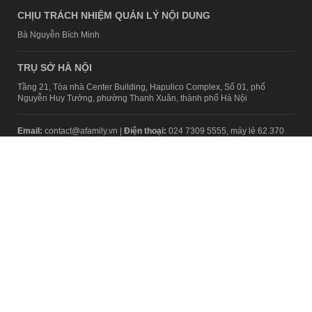
CHỊU TRÁCH NHIỆM QUẢN LÝ NỘI DUNG
Bà Nguyễn Bích Minh
TRỤ SỞ HÀ NỘI
Tầng 21, Tòa nhà Center Building, Hapulico Complex, Số 01, phố
Nguyễn Huy Tưởng, phường Thanh Xuân, thành phố Hà Nội
Email:
contact@afamily.vn |
Điện thoại:
024 7309 5555, máy lẻ 62.370
VPĐD TẠI TP.HCM
Tầng 4, Tòa nhà 123, số 127 Võ Văn Tần, Phường Xuân Hòa, TPHCM
Điện thoại:
028 7307 7979
Giấy phép thiết lập trang thông tin điện tử tổng hợp trên mạng số
2217/GP-TTĐT do Sở Thông tin và Truyền thông Hà Nội cấp ngày 10
tháng 4 năm 2019
© Copyright 2008 - 2024 – Công ty Cổ phần VCCorp