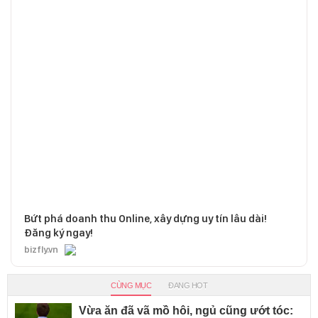
Bứt phá doanh thu Online, xây dựng uy tín lâu dài!
Đăng ký ngay!
bizfly.vn
CÙNG MỤC
ĐANG HOT
Vừa ăn đã vã mồ hôi, ngủ cũng ướt tóc: