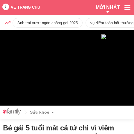
MỚI NHẤT
VỀ TRANG CHỦ
Anh trai vượt ngàn chông gai 2026
vụ điểm toán bất thường
Sức khỏe
Bé gái 5 tuổi mất cả tứ chi vì viêm