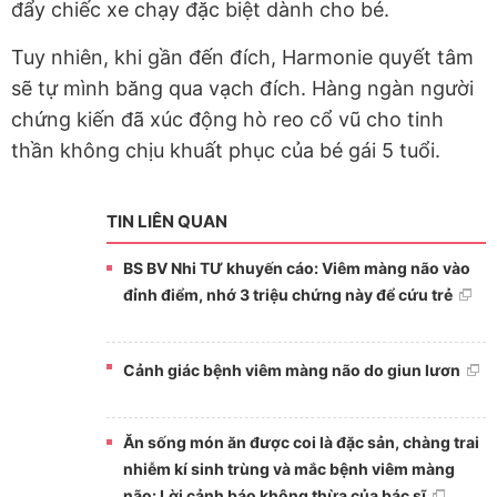
đẩy chiếc xe chạy đặc biệt dành cho bé.
Tuy nhiên, khi gần đến đích, Harmonie quyết tâm
sẽ tự mình băng qua vạch đích. Hàng ngàn người
chứng kiến đã xúc động hò reo cổ vũ cho tinh
thần không chịu khuất phục của bé gái 5 tuổi.
TIN LIÊN QUAN
BS BV Nhi TƯ khuyến cáo: Viêm màng não vào
đỉnh điểm, nhớ 3 triệu chứng này để cứu trẻ
Cảnh giác bệnh viêm màng não do giun lươn
Ăn sống món ăn được coi là đặc sản, chàng trai
nhiễm kí sinh trùng và mắc bệnh viêm màng
não: Lời cảnh báo không thừa của bác sĩ