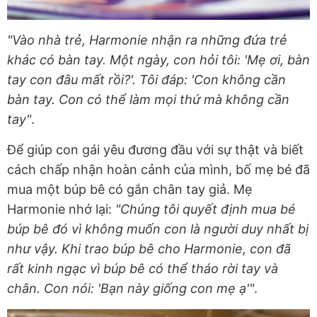
"Vào nhà trẻ, Harmonie nhận ra những đứa trẻ
khác có bàn tay. Một ngày, con hỏi tôi: 'Mẹ ơi, bàn
tay con đâu mất rồi?'. Tôi đáp: 'Con không cần
bàn tay. Con có thể làm mọi thứ mà không cần
tay"
.
Để giúp con gái yêu đương đầu với sự thật và biết
cách chấp nhận hoàn cảnh của mình, bố mẹ bé đã
mua một búp bê có gắn chân tay giả. Mẹ
Harmonie nhớ lại:
"Chúng tôi quyết định mua bé
búp bê đó vì không muốn con là người duy nhất bị
như vậy. Khi trao búp bê cho Harmonie, con đã
rất kinh ngạc vì búp bê có thể tháo rời tay và
chân. Con nói: 'Bạn này giống con mẹ ạ'"
.