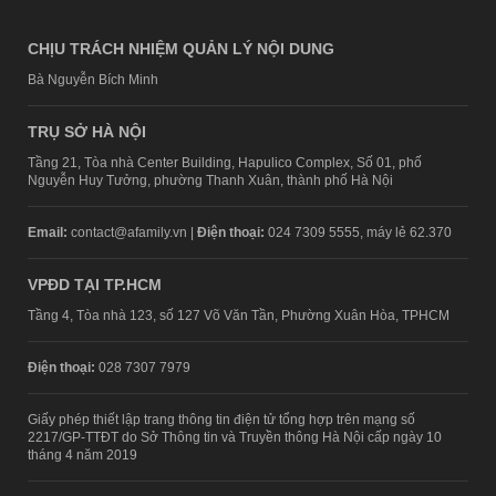
CHỊU TRÁCH NHIỆM QUẢN LÝ NỘI DUNG
Bà Nguyễn Bích Minh
TRỤ SỞ HÀ NỘI
Tầng 21, Tòa nhà Center Building, Hapulico Complex, Số 01, phố
Nguyễn Huy Tưởng, phường Thanh Xuân, thành phố Hà Nội
Email:
contact@afamily.vn |
Điện thoại:
024 7309 5555, máy lẻ 62.370
VPĐD TẠI TP.HCM
Tầng 4, Tòa nhà 123, số 127 Võ Văn Tần, Phường Xuân Hòa, TPHCM
Điện thoại:
028 7307 7979
Giấy phép thiết lập trang thông tin điện tử tổng hợp trên mạng số
2217/GP-TTĐT do Sở Thông tin và Truyền thông Hà Nội cấp ngày 10
tháng 4 năm 2019