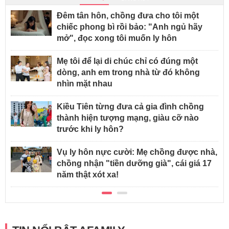
Đêm tân hôn, chồng đưa cho tôi một
chiếc phong bì rồi bảo: "Anh ngủ hãy
mở", đọc xong tôi muốn ly hôn
Mẹ tôi để lại di chúc chỉ có đúng một
dòng, anh em trong nhà từ đó không
nhìn mặt nhau
Kiều Tiên từng đưa cả gia đình chồng
thành hiện tượng mạng, giàu cỡ nào
trước khi ly hôn?
Vụ ly hôn nực cười: Mẹ chồng được nhà,
chồng nhận "tiền dưỡng già", cái giá 17
năm thật xót xa!