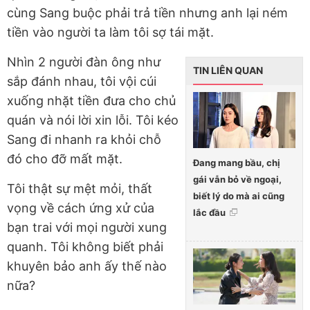
cùng Sang buộc phải trả tiền nhưng anh lại ném
tiền vào người ta làm tôi sợ tái mặt.
Nhìn 2 người đàn ông như
TIN LIÊN QUAN
sắp đánh nhau, tôi vội cúi
xuống nhặt tiền đưa cho chủ
quán và nói lời xin lỗi. Tôi kéo
Sang đi nhanh ra khỏi chỗ
đó cho đỡ mất mặt.
Đang mang bầu, chị
gái vẫn bỏ về ngoại,
Tôi thật sự mệt mỏi, thất
biết lý do mà ai cũng
vọng về cách ứng xử của
lắc đầu
bạn trai với mọi người xung
quanh. Tôi không biết phải
khuyên bảo anh ấy thế nào
nữa?