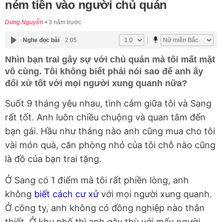
ném tiền vào người chủ quán
Dung Nguyễn
3 năm trước
Nghe đọc bài
2:05
Nhìn bạn trai gây sự với chủ quán mà tôi mất mặt
vô cùng. Tôi không biết phải nói sao để anh ấy
đối xử tốt với mọi người xung quanh nữa?
Suốt 9 tháng yêu nhau, tình cảm giữa tôi và Sang
rất tốt. Anh luôn chiều chuộng và quan tâm đến
bạn gái. Hầu như tháng nào anh cũng mua cho tôi
vài món quà, căn phòng nhỏ của tôi chỗ nào cũng
là đồ của bạn trai tặng.
Ở Sang có 1 điểm mà tôi rất phiền lòng, anh
không
biết cách cư xử
với mọi người xung quanh.
Ở công ty, anh không có đồng nghiệp nào thân
thiết. Ở khu phố thì anh gây thù với mấy người