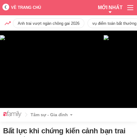
MỚI NHẤT
VỀ TRANG CHỦ
Anh trai vượt ngàn chông gai 2026
vụ điểm toán bất thường
Tâm sự - Gia đình
Bất lực khi chứng kiến cảnh bạn trai