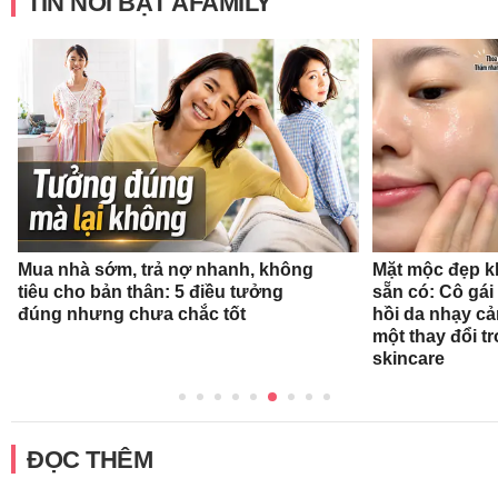
TIN NỔI BẬT AFAMILY
Mua nhà sớm, trả nợ nhanh, không
Mặt mộc đẹp k
tiêu cho bản thân: 5 điều tưởng
sẵn có: Cô gái
đúng nhưng chưa chắc tốt
hồi da nhạy cả
một thay đổi tr
skincare
ĐỌC THÊM