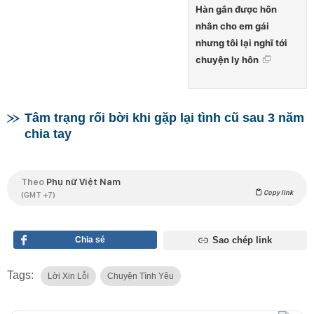
Hàn gắn được hôn
nhân cho em gái
nhưng tôi lại nghĩ tới
chuyện ly hôn
Tâm trạng rối bời khi gặp lại tình cũ sau 3 năm
chia tay
Theo
Phụ nữ Việt Nam
Copy link
(GMT +7)
Chia sẻ
Sao chép link
Tags:
Lời Xin Lỗi
Chuyện Tình Yêu