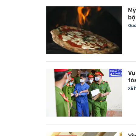
Mỹ
bộ
Quố
Vụ
tò
Xã 
Và