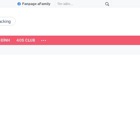
Fanpage aFamily
hacking
 ĐÌNH
40S CLUB