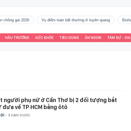
gàn chông gai 2026
vụ điểm toán bất thường ở tuyên quang
Bio
HẬU TRƯỜNG
SỨC KHỎE
TIÊU DÙNG
ĂN NGON
TÂM SỰ - GIA
t người phụ nữ ở Cần Thơ bị 2 đối tượng bắt
ữ đưa về TP HCM bằng ôtô
hội
-
3 năm trước