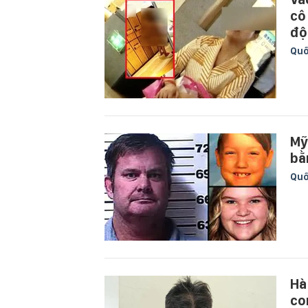
cô
độ
Quố
Mỹ
bằ
Quố
Hà
co