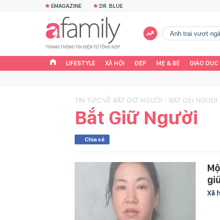
EMAGAZINE
DR. BLUE
Anh trai vượt n
LIFESTYLE
XÃ HỘI
ĐẸP
MẸ & BÉ
GIÁO DỤC
TIN TỨC VỀ BẮT GIỮ NGƯỜI - BAT GIU NGUOI
Bắt Giữ Người
Chia sẻ
Mộ
gi
Xã 