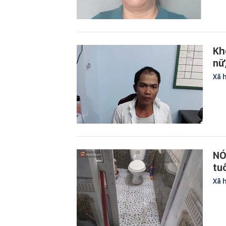
Kh
nữ
Xã 
NÓ
tu
Xã 