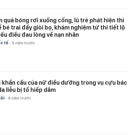
m quả bóng rơi xuống cống, lũ trẻ phát hiện thi
 bé trai đầy giòi bọ, khám nghiệm tử thi tiết lộ
iều điều đau lòng về nạn nhân
c tế
-
5 năm trước
i khẩn cầu của nữ điều dưỡng trong vụ cựu bác
da liễu bị tố hiếp dâm
hội
-
6 năm trước