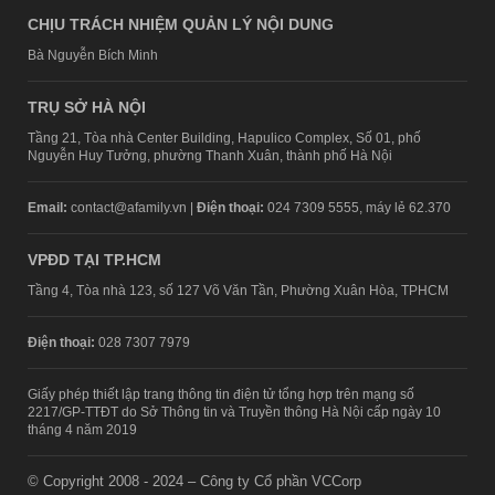
CHỊU TRÁCH NHIỆM QUẢN LÝ NỘI DUNG
Bà Nguyễn Bích Minh
TRỤ SỞ HÀ NỘI
Tầng 21, Tòa nhà Center Building, Hapulico Complex, Số 01, phố
Nguyễn Huy Tưởng, phường Thanh Xuân, thành phố Hà Nội
Email:
contact@afamily.vn |
Điện thoại:
024 7309 5555, máy lẻ 62.370
VPĐD TẠI TP.HCM
Tầng 4, Tòa nhà 123, số 127 Võ Văn Tần, Phường Xuân Hòa, TPHCM
Điện thoại:
028 7307 7979
Giấy phép thiết lập trang thông tin điện tử tổng hợp trên mạng số
2217/GP-TTĐT do Sở Thông tin và Truyền thông Hà Nội cấp ngày 10
tháng 4 năm 2019
© Copyright 2008 - 2024 – Công ty Cổ phần VCCorp