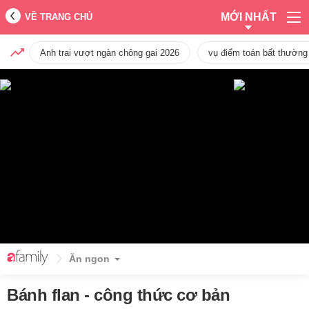
MỚI NHẤT
VỀ TRANG CHỦ
Anh trai vượt ngàn chông gai 2026
vụ điểm toán bất thường
Ăn ngon
Bánh flan - công thức cơ bản