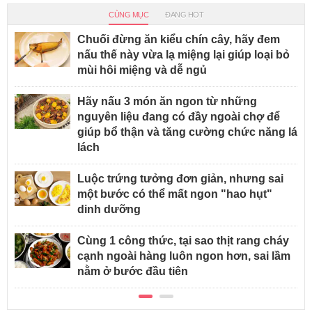
CÙNG MỤC
ĐANG HOT
Chuối đừng ăn kiểu chín cây, hãy đem
nấu thế này vừa lạ miệng lại giúp loại bỏ
mùi hôi miệng và dễ ngủ
Hãy nấu 3 món ăn ngon từ những
nguyên liệu đang có đầy ngoài chợ để
giúp bổ thận và tăng cường chức năng lá
lách
Luộc trứng tưởng đơn giản, nhưng sai
một bước có thể mất ngon "hao hụt"
dinh dưỡng
Cùng 1 công thức, tại sao thịt rang cháy
cạnh ngoài hàng luôn ngon hơn, sai lầm
nằm ở bước đầu tiên