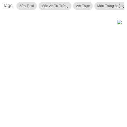
Tags:
Sữa Tươi
Món Ăn Từ Trứng
Ẩm Thực
Món Tráng Miệng