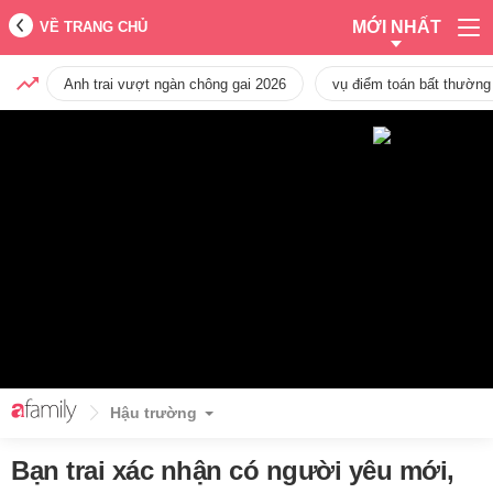
MỚI NHẤT
VỀ TRANG CHỦ
Anh trai vượt ngàn chông gai 2026
vụ điểm toán bất thường
Hậu trường
Bạn trai xác nhận có người yêu mới,