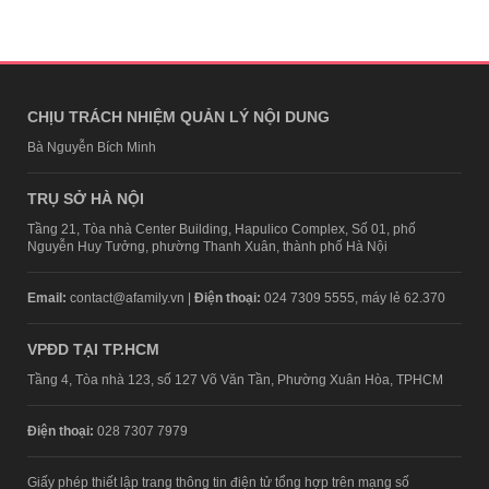
CHỊU TRÁCH NHIỆM QUẢN LÝ NỘI DUNG
Bà Nguyễn Bích Minh
TRỤ SỞ HÀ NỘI
Tầng 21, Tòa nhà Center Building, Hapulico Complex, Số 01, phố
Nguyễn Huy Tưởng, phường Thanh Xuân, thành phố Hà Nội
Email:
contact@afamily.vn |
Điện thoại:
024 7309 5555, máy lẻ 62.370
VPĐD TẠI TP.HCM
Tầng 4, Tòa nhà 123, số 127 Võ Văn Tần, Phường Xuân Hòa, TPHCM
Điện thoại:
028 7307 7979
Giấy phép thiết lập trang thông tin điện tử tổng hợp trên mạng số