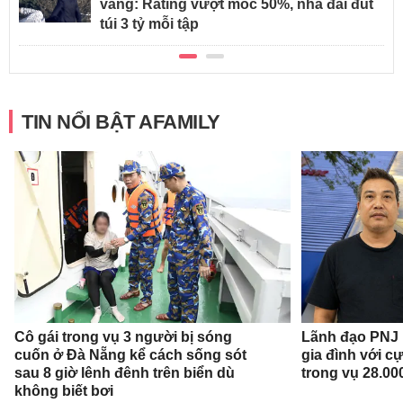
vàng: Rating vượt mốc 50%, nhà đài đút
túi 3 tỷ mỗi tập
TIN NỔI BẬT AFAMILY
Cô gái trong vụ 3 người bị sóng
Lãnh đạo PNJ n
cuốn ở Đà Nẵng kể cách sống sót
gia đình với c
sau 8 giờ lênh đênh trên biển dù
trong vụ 28.00
không biết bơi