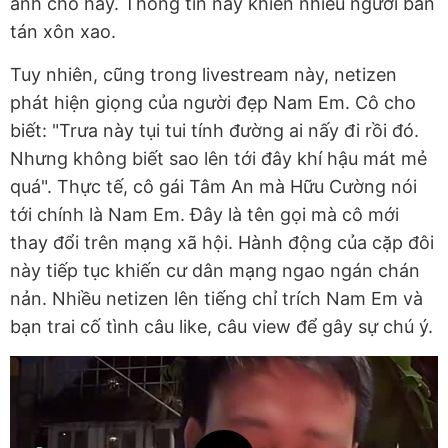
anh cho hay. Thông tin này khiến nhiều người bàn
tán xôn xao.
Tuy nhiên, cũng trong livestream này, netizen
phát hiện giọng của người đẹp Nam Em. Cô cho
biết: "Trưa này tụi tui tính đường ai nấy đi rồi đó.
Nhưng không biết sao lên tới đây khí hậu mát mẻ
quá". Thực tế, cô gái Tâm An mà Hữu Cường nói
tới chính là Nam Em. Đây là tên gọi mà cô mới
thay đổi trên mạng xã hội. Hành động của cặp đôi
này tiếp tục khiến cư dân mạng ngao ngán chán
nản. Nhiều netizen lên tiếng chỉ trích Nam Em và
bạn trai cố tình câu like, câu view để gây sự chú ý.