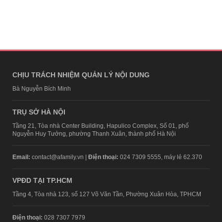
CHỊU TRÁCH NHIỆM QUẢN LÝ NỘI DUNG
Bà Nguyễn Bích Minh
TRỤ SỞ HÀ NỘI
Tầng 21, Tòa nhà Center Building, Hapulico Complex, Số 01, phố
Nguyễn Huy Tưởng, phường Thanh Xuân, thành phố Hà Nội
Email:
contact@afamily.vn |
Điện thoại:
024 7309 5555, máy lẻ 62.370
VPĐD TẠI TP.HCM
Tầng 4, Tòa nhà 123, số 127 Võ Văn Tần, Phường Xuân Hòa, TPHCM
Điện thoại:
028 7307 7979