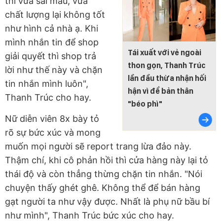
thì vừa sai mẫu, vừa
chất lượng lại không tốt
như hình cả nhà ạ. Khi
mình nhắn tin để shop
Tái xuất với vẻ ngoài
giải quyết thì shop trả
thon gọn, Thanh Trúc
lời như thế này và chặn
lần đầu thừa nhận hối
tin nhắn mình luôn",
hận vì để bản thân
Thanh Trúc cho hay.
"béo phì"
Nữ diễn viên 8x bày tỏ
rõ sự bức xúc và mong
muốn mọi người sẽ report trang lừa đảo này.
Thậm chí, khi cô phản hồi thì cửa hàng này lại tỏ
thái độ và còn thẳng thừng chặn tin nhắn. "Nói
chuyện thấy ghét ghê. Không thể để bán hàng
gạt người ta như vậy được. Nhất là phụ nữ bầu bí
như mình", Thanh Trúc bức xúc cho hay.