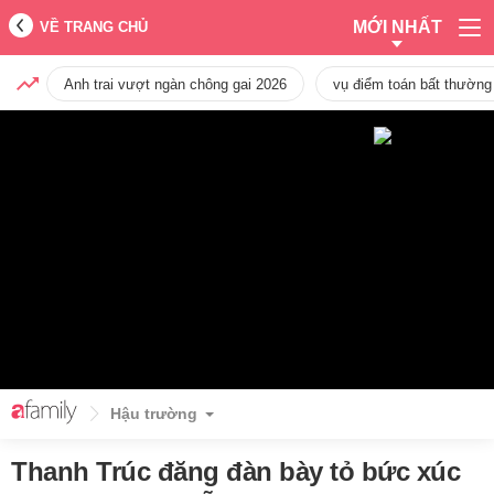
MỚI NHẤT
VỀ TRANG CHỦ
Anh trai vượt ngàn chông gai 2026
vụ điểm toán bất thường
Hậu trường
Thanh Trúc đăng đàn bày tỏ bức xúc