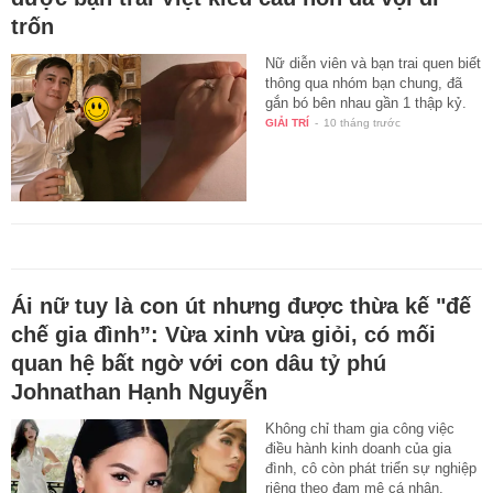
trốn
Nữ diễn viên và bạn trai quen biết
thông qua nhóm bạn chung, đã
gắn bó bên nhau gần 1 thập kỷ.
GIẢI TRÍ
-
10 tháng trước
Ái nữ tuy là con út nhưng được thừa kế "đế
chế gia đình”: Vừa xinh vừa giỏi, có mối
quan hệ bất ngờ với con dâu tỷ phú
Johnathan Hạnh Nguyễn
Không chỉ tham gia công việc
điều hành kinh doanh của gia
đình, cô còn phát triển sự nghiệp
riêng theo đam mê cá nhân.