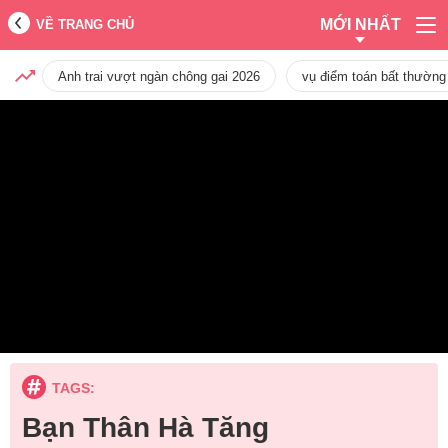
MỚI NHẤT
VỀ TRANG CHỦ
Anh trai vượt ngàn chông gai 2026
vụ điểm toán bất thường
TAGS:
Bạn Thân Hà Tăng