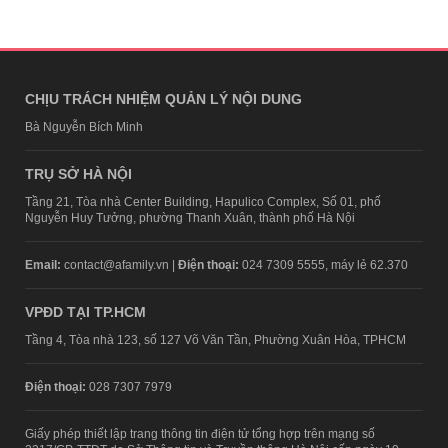
CHỊU TRÁCH NHIỆM QUẢN LÝ NỘI DUNG
Bà Nguyễn Bích Minh
TRỤ SỞ HÀ NỘI
Tầng 21, Tòa nhà Center Building, Hapulico Complex, Số 01, phố
Nguyễn Huy Tưởng, phường Thanh Xuân, thành phố Hà Nội
Email:
contact@afamily.vn |
Điện thoại:
024 7309 5555, máy lẻ 62.370
VPĐD TẠI TP.HCM
Tầng 4, Tòa nhà 123, số 127 Võ Văn Tần, Phường Xuân Hòa, TPHCM
Điện thoại:
028 7307 7979
Giấy phép thiết lập trang thông tin điện tử tổng hợp trên mạng số