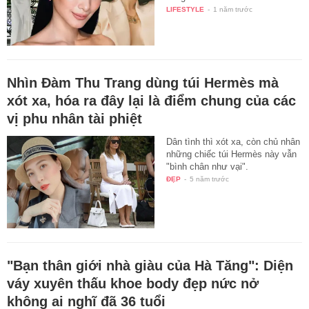
LIFESTYLE
-
1 năm trước
Nhìn Đàm Thu Trang dùng túi Hermès mà
xót xa, hóa ra đây lại là điểm chung của các
vị phu nhân tài phiệt
Dân tình thì xót xa, còn chủ nhân
những chiếc túi Hermès này vẫn
"bình chân như vại".
ĐẸP
-
5 năm trước
"Bạn thân giới nhà giàu của Hà Tăng": Diện
váy xuyên thấu khoe body đẹp nức nở
không ai nghĩ đã 36 tuổi