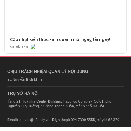
Cập nhật kiến thức kinh doanh mỗi ngày, tải ngay!
cafebiz.vn
CHỊU TRÁCH NHIỆM QUẢN LÝ NỘI DUNG
Bà Nguyễn Bích Minh
TRỤ SỞ HÀ NỘI
Tầng 21, Tòa nhà Center Building, Hapulico Complex, Số 01, phố
Nguyễn Huy Tưởng, phường Thanh Xuân, thành phố Hà Nội
Email:
contact@afamily.vn |
Điện thoại:
024 7309 5555, máy lẻ 62.370