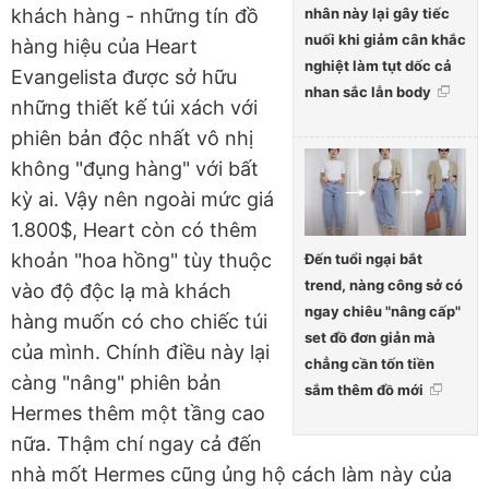
nhân này lại gây tiếc
khách hàng - những tín đồ
nuối khi giảm cân khắc
hàng hiệu của Heart
nghiệt làm tụt dốc cả
Evangelista được sở hữu
nhan sắc lẫn body
những thiết kế túi xách với
phiên bản độc nhất vô nhị
không "đụng hàng" với bất
kỳ ai. Vậy nên ngoài mức giá
1.800$, Heart còn có thêm
khoản "hoa hồng" tùy thuộc
Đến tuổi ngại bắt
trend, nàng công sở có
vào độ độc lạ mà khách
ngay chiêu "nâng cấp"
hàng muốn có cho chiếc túi
set đồ đơn giản mà
của mình. Chính điều này lại
chẳng cần tốn tiền
càng "nâng" phiên bản
sắm thêm đồ mới
Hermes thêm một tầng cao
nữa. Thậm chí ngay cả đến
nhà mốt Hermes cũng ủng hộ cách làm này của