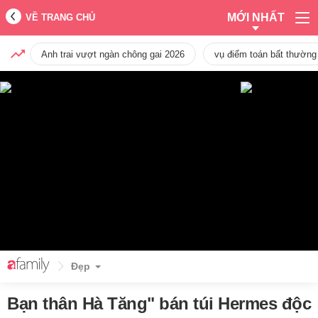
MỚI NHẤT
VỀ TRANG CHỦ
Anh trai vượt ngàn chông gai 2026
vụ điểm toán bất thường
Đẹp
Bạn thân Hà Tăng" bán túi Hermes độc