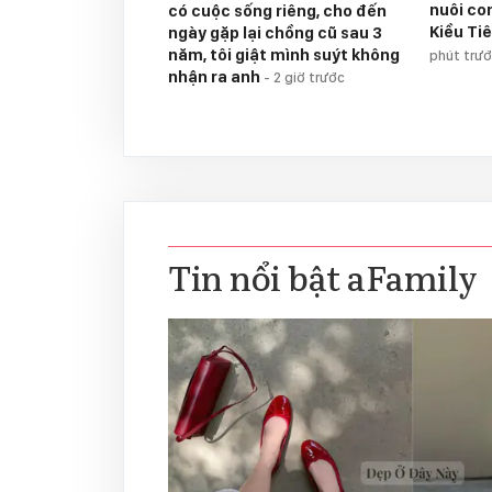
nuôi co
có cuộc sống riêng, cho đến
Kiều Tiê
ngày gặp lại chồng cũ sau 3
năm, tôi giật mình suýt không
phút trư
nhận ra anh
-
2 giờ trước
Tin nổi bật aFamily