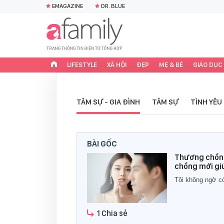
EMAGAZINE
DR. BLUE
LIFESTYLE
XÃ HỘI
ĐẸP
MẸ & BÉ
GIÁO DỤC
TÂM SỰ - GIA ĐÌNH
TÂM SỰ
TÌNH YÊU
BÀI GỐC
Thương chồng 
chồng mới gi
Tôi không ngờ có
1 Chia sẻ