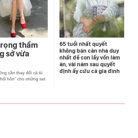
 trọng thầm
65 tuổi nhất quyết
không bán căn nhà duy
ng sở vừa
nhất để con lấy vốn làm
ăn, vài năm sau quyết
định ấy cứu cả gia đình
ông cần thay đổi cả tủ
thổi hồn" cho những set