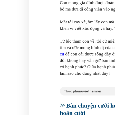
Con mong gia đình được đoàn 
bố mẹ đưa đi công viên vào ng
Mắt tôi cay xè, ôm lấy con mà
khen vì viết xúc động và hay. 
Từ lúc thăm con về, tôi cứ miê
tim và ước mong bình dị của 
cũ
để con cái được sống đầy đủ
đổi không hay vẫn giữ bản tính
có hạnh phúc? Giữa hạnh phúc 
làm sao cho đúng nhất đây?
Theo
phunuvietnam.vn
Bàn chuyện cưới hỏ
hoãn cưới