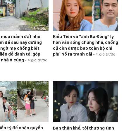
h mua mảnh đất nhà
Kiều Tiên và “anh Ba Đông” ly
m để sau này dưỡng
hôn vẫn sống chung nhà, chồng
o ngờ mẹ chồng biết
cũ còn được bao toàn bộ chi
liền dỗ dành tôi góp
phí: Nổ ra tranh cãi
-
4 giờ trước
y nhà ở cùng
-
4 giờ trước
iền tỷ để nhận quyền
Bạn thân khổ, tôi thương tình