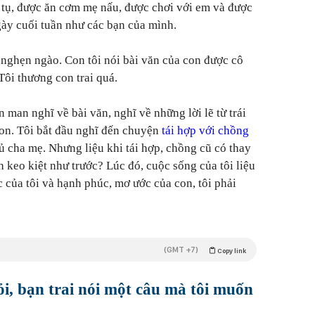
tụ, được ăn cơm mẹ nấu, được chơi với em và được
ày cuối tuần như các bạn của mình.
 nghẹn ngào. Con tôi nói bài văn của con được cô
Tôi thương con trai quá.
n man nghĩ về bài văn, nghĩ về những lời lẽ từ trái
con. Tôi bắt đầu nghĩ đến chuyện
tái hợp với chồng
 cha mẹ. Nhưng liệu khi tái hợp, chồng cũ có thay
 keo kiệt như trước? Lúc đó, cuộc sống của tôi liệu
của tôi và hạnh phúc, mơ ước của con, tôi phải
(GMT +7)
Copy link
i, bạn trai nói một câu mà tôi muốn