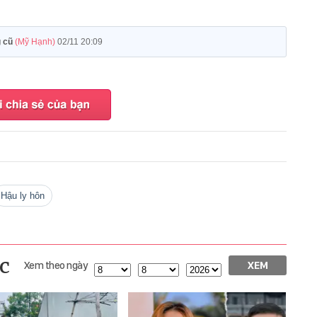
g cũ
(Mỹ Hạnh)
02/11 20:09
hậu ly hôn
c
Xem theo ngày
XEM