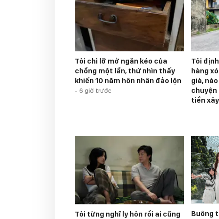
Tôi chỉ lỡ mở ngăn kéo của
Tôi địn
chồng một lần, thứ nhìn thấy
hàng xó
khiến 10 năm hôn nhân đảo lộn
già, nà
chuyện 
-
6 giờ trước
tiền xâ
Buông t
Tôi từng nghĩ ly hôn rồi ai cũng