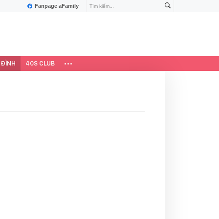
Fanpage aFamily
 ĐÌNH
40S CLUB