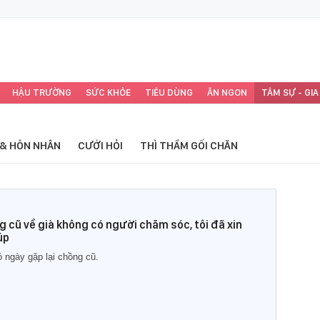
HẬU TRƯỜNG
SỨC KHỎE
TIÊU DÙNG
ĂN NGON
TÂM SỰ - GIA
 & HÔN NHÂN
CƯỚI HỎI
THÌ THẦM GỐI CHĂN
cũ về già không có người chăm sóc, tôi đã xin
úp
 ngày gặp lại chồng cũ.