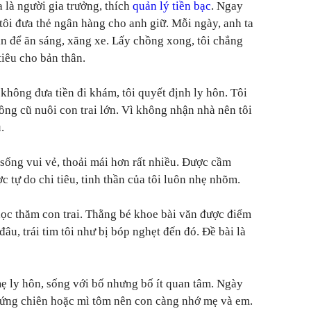
a là người gia trưởng, thích
quản lý tiền bạc
. Ngay
 tôi đưa thẻ ngân hàng cho anh giữ. Mỗi ngày, anh ta
ìn để ăn sáng, xăng xe. Lấy chồng xong, tôi chẳng
tiêu cho bản thân.
không đưa tiền đi khám, tôi quyết định ly hôn. Tôi
ồng cũ nuôi con trai lớn. Vì không nhận nhà nên tôi
.
 sống vui vẻ, thoải mái hơn rất nhiều. Được cầm
c tự do chi tiêu, tinh thần của tôi luôn nhẹ nhõm.
học thăm con trai. Thằng bé khoe bài văn được điểm
u, trái tim tôi như bị bóp nghẹt đến đó. Đề bài là
mẹ ly hôn, sống với bố nhưng bố ít quan tâm. Ngày
rứng chiên hoặc mì tôm nên con càng nhớ mẹ và em.