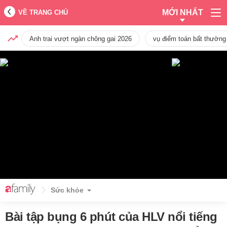
MỚI NHẤT
VỀ TRANG CHỦ
Anh trai vượt ngàn chông gai 2026
vụ điểm toán bất thường
Sức khỏe
Bài tập bụng 6 phút của HLV nổi tiếng