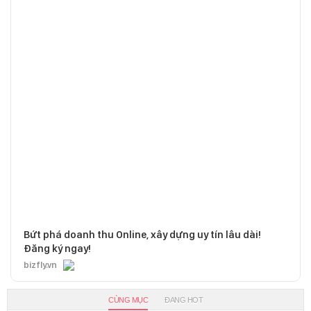
Bứt phá doanh thu Online, xây dựng uy tín lâu dài!
Đăng ký ngay!
bizfly.vn
CÙNG MỤC
ĐANG HOT