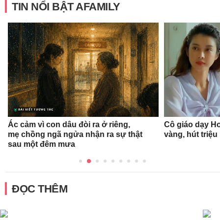
TIN NỔI BẬT AFAMILY
Ác cảm vì con dâu đòi ra ở riêng,
Cô giáo dạy Ho
mẹ chồng ngã ngửa nhận ra sự thật
vàng, hút triệu
sau một đêm mưa
ĐỌC THÊM