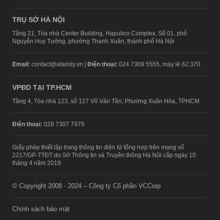
TRỤ SỞ HÀ NỘI
Tầng 21, Tòa nhà Center Building, Hapulico Complex, Số 01, phố
Nguyễn Huy Tưởng, phường Thanh Xuân, thành phố Hà Nội
Email:
contact@afamily.vn |
Điện thoại:
024 7309 5555, máy lẻ 62.370
VPĐD TẠI TP.HCM
Tầng 4, Tòa nhà 123, số 127 Võ Văn Tần, Phường Xuân Hòa, TPHCM
Điện thoại:
028 7307 7979
Giấy phép thiết lập trang thông tin điện tử tổng hợp trên mạng số
2217/GP-TTĐT do Sở Thông tin và Truyền thông Hà Nội cấp ngày 10
tháng 4 năm 2019
© Copyright 2008 - 2024 – Công ty Cổ phần VCCorp
Chính sách bảo mật