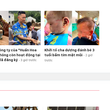
ông ty của "Huấn Hoa
Khởi tố cha dượng đánh bé 3
hông còn hoạt động tại
tuổi bầm tím mặt mũi
-
2 giờ
 đã đăng ký
-
3 giờ trước
trước