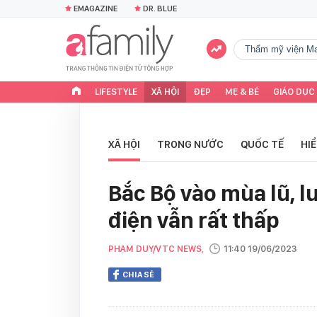
EMAGAZINE
DR. BLUE
Thẩm mỹ viện Ma
LIFESTYLE
XÃ HỘI
ĐẸP
MẸ & BÉ
GIÁO DỤC
XÃ HỘI
TRONG NƯỚC
QUỐC TẾ
HI
Bắc Bộ vào mùa lũ, 
điện vẫn rất thấp
PHẠM DUY/VTC NEWS,
11:40 19/06/2023
CHIA SẺ