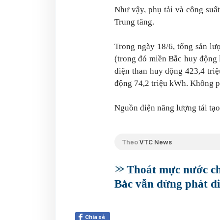
Như vậy, phụ tải và công suấ
Trung tăng.
Trong ngày 18/6, tổng sản lư
(trong đó miền Bắc huy động l
điện than huy động 423,4 tri
động 74,2 triệu kWh. Không p
Nguồn điện năng lượng tái tạo 
Theo
VTC News
Thoát mực nước ch
Bắc vẫn dừng phát đ
Chia sẻ