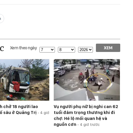
n
c
Xem theo ngày
XEM
h chở 18 người lao
Vụ người phụ nữ bị nghi can 62
ố sâu ở Quảng Trị
tuổi đâm trọng thương khi đi
-
4 giờ
chợ: Hé lộ mối quan hệ và
nguồn cơn
-
4 giờ trước