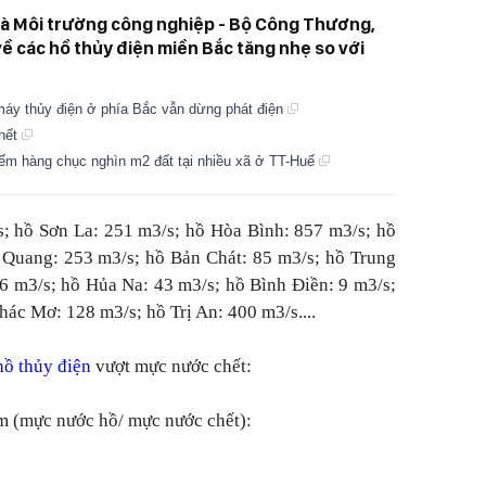
và Môi trường công nghiệp - Bộ Công Thương,
ề các hồ thủy điện miền Bắc tăng nhẹ so với
áy thủy điện ở phía Bắc vẫn dừng phát điện
chết
hiếm hàng chục nghìn m2 đất tại nhiều xã ở TT-Huế
s; hồ Sơn La: 251 m3/s; hồ Hòa Bình: 857 m3/s; hồ
 Quang: 253 m3/s; hồ Bản Chát: 85 m3/s; hồ Trung
6 m3/s; hồ Hủa Na: 43 m3/s; hồ Bình Điền: 9 m3/s;
ác Mơ: 128 m3/s; hồ Trị An: 400 m3/s....
hồ thủy điện
vượt mực nước chết:
m (mực nước hồ/ mực nước chết):