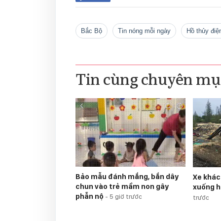
Bắc Bộ
tin nóng mỗi ngày
hồ thủy điệ
Tin cùng chuyên mụ
Bảo mẫu đánh mắng, bắn dây
Xe khác
chun vào trẻ mầm non gây
xuống h
phẫn nộ
-
5 giờ trước
trước