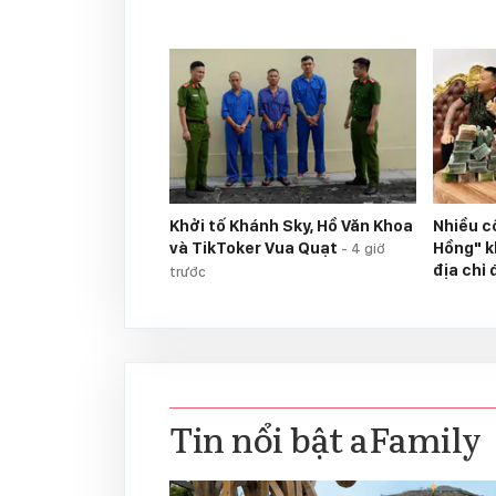
Khởi tố Khánh Sky, Hồ Văn Khoa
Nhiều c
và TikToker Vua Quạt
Hồng" k
-
4 giờ
địa chỉ
trước
Tin nổi bật aFamily