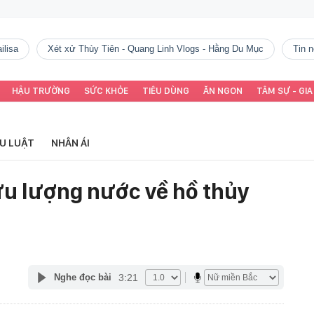
ilisa
Xét xử Thùy Tiên - Quang Linh Vlogs - Hằng Du Mục
tin
HẬU TRƯỜNG
SỨC KHỎE
TIÊU DÙNG
ĂN NGON
TÂM SỰ - GIA
ỂU LUẬT
NHÂN ÁI
lưu lượng nước về hồ thủy
3:21
Nghe đọc bài