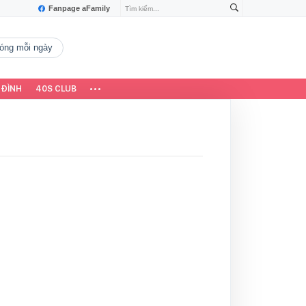
Fanpage aFamily
 nóng mỗi ngày
 ĐÌNH
40S CLUB