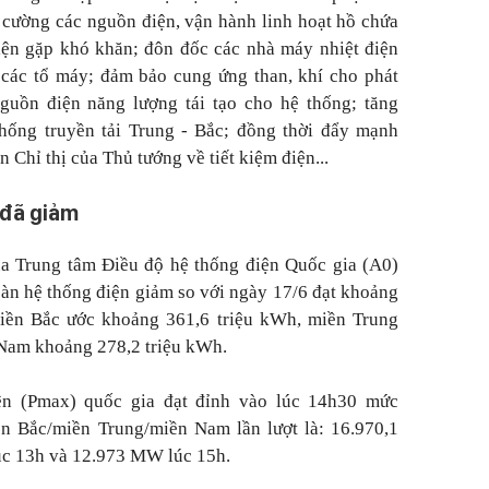
g cường các nguồn điện, vận hành linh hoạt hồ chứa
iện gặp khó khăn; đôn đốc các nhà máy nhiệt điện
ố các tổ máy; đảm bảo cung ứng than, khí cho phát
nguồn điện năng lượng tái tạo cho hệ thống; tăng
hống truyền tải Trung - Bắc; đồng thời đẩy mạnh
n Chỉ thị của Thủ tướng về tiết kiệm điện...
 đã giảm
ủa Trung tâm Điều độ hệ thống điện Quốc gia (A0)
toàn hệ thống điện giảm so với ngày 17/6 đạt khoảng
iền Bắc ước khoảng 361,6 triệu kWh, miền Trung
 Nam khoảng 278,2 triệu kWh.
ện (Pmax) quốc gia đạt đỉnh vào lúc 14h30 mức
n Bắc/miền Trung/miền Nam lần lượt là: 16.970,1
c 13h và 12.973 MW lúc 15h.