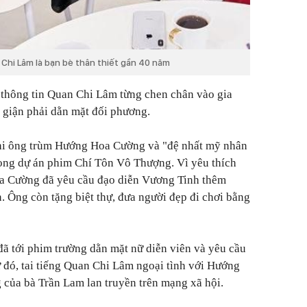
 Chi Lâm là bạn bè thân thiết gần 40 năm
 thông tin Quan Chi Lâm từng chen chân vào gia
 giận phải dằn mặt đối phương.
khi ông trùm Hướng Hoa Cường và "đệ nhất mỹ nhân
ong dự án phim
Chí Tôn Vô Thượng
. Vì yêu thích
 Cường đã yêu cầu đạo diễn Vương Tinh thêm
. Ông còn tặng biệt thự, đưa người đẹp đi chơi bằng
 đã tới phim trường dằn mặt nữ diễn viên và yêu cầu
ừ đó, tai tiếng Quan Chi Lâm ngoại tình với Hướng
của bà Trần Lam lan truyền trên mạng xã hội.