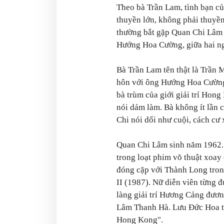
Theo bà Trần Lam, tình bạn c
thuyền lớn, không phải thuyền 
thường bắt gặp Quan Chi Lâm 
Hướng Hoa Cường, giữa hai n
Bà Trần Lam tên thật là Trần 
hôn với ông Hướng Hoa Cường,
bà trùm của giới giải trí Hon
nói dám làm. Bà không ít lần c
Chi nói dối như cuội, cách c
Quan Chi Lâm sinh năm 1962. 
trong loạt phim võ thuật xoa
đóng cặp với Thành Long tro
II
(1987). Nữ diễn viên từng đ
làng giải trí Hương Cảng đươ
Lâm Thanh Hà. Lưu Đức Hoa t
Hong Kong".