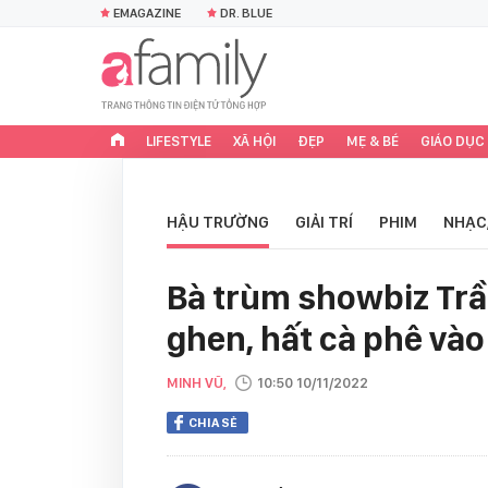
EMAGAZINE
DR. BLUE
LIFESTYLE
XÃ HỘI
ĐẸP
MẸ & BÉ
GIÁO DỤC
HẬU TRƯỜNG
GIẢI TRÍ
PHIM
NHẠC
Bà trùm showbiz Trần
ghen, hất cà phê và
MINH VŨ,
10:50 10/11/2022
CHIA SẺ