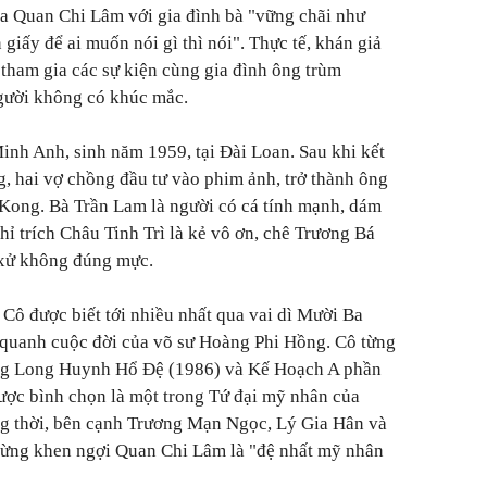
ủa Quan Chi Lâm với gia đình bà "vững chãi như
giấy để ai muốn nói gì thì nói". Thực tế, khán giả
tham gia các sự kiện cùng gia đình ông trùm
gười không có khúc mắc.
Minh Anh, sinh năm 1959, tại Đài Loan. Sau khi kết
 hai vợ chồng đầu tư vào phim ảnh, trở thành ông
g Kong. Bà Trần Lam là người có cá tính mạnh, dám
hỉ trích Châu Tinh Trì là kẻ vô ơn, chê Trương Bá
ư xử không đúng mực.
Cô được biết tới nhiều nhất qua vai dì Mười Ba
y quanh cuộc đời của võ sư Hoàng Phi Hồng. Cô từng
ng
Long Huynh Hổ Đệ
(1986) và
Kế Hoạch A phần
ược bình chọn là một trong Tứ đại mỹ nhân của
ng thời, bên cạnh Trương Mạn Ngọc, Lý Gia Hân và
ừng khen ngợi Quan Chi Lâm là "đệ nhất mỹ nhân