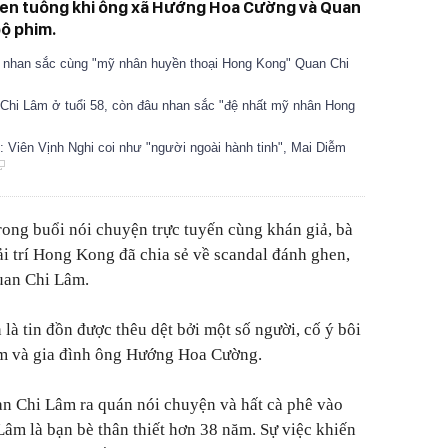
hen tuông khi ông xã Hướng Hoa Cường và Quan
bộ phim.
ọ nhan sắc cùng "mỹ nhân huyền thoại Hong Kong" Quan Chi
hi Lâm ở tuổi 58, còn đâu nhan sắc "đệ nhất mỹ nhân Hong
 Viên Vịnh Nghi coi như "người ngoài hành tinh", Mai Diễm
trong buổi nói chuyện trực tuyến cùng khán giả, bà
ải trí Hong Kong đã chia sẻ về scandal đánh ghen,
Quan Chi Lâm.
là tin đồn được thêu dệt bởi một số người, cố ý bôi
m và gia đình ông Hướng Hoa Cường.
n Chi Lâm ra quán nói chuyện và hất cà phê vào
Lâm là bạn bè thân thiết hơn 38 năm. Sự việc khiến