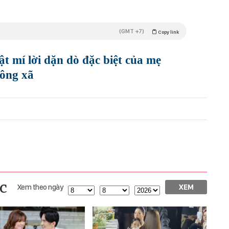
(GMT +7)
Copy link
 mí lời dặn dò đặc biệt của mẹ
h ông xã
c
Xem theo ngày
XEM