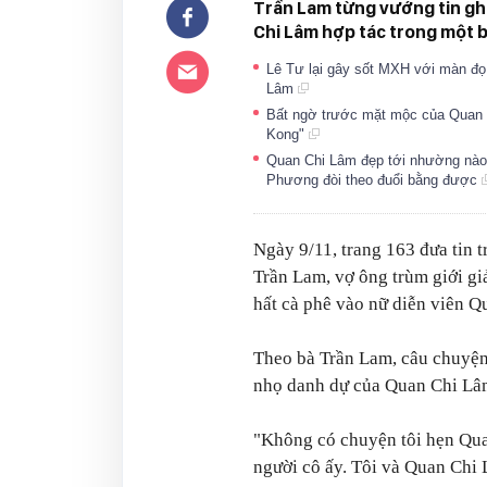
Trần Lam từng vướng tin g
Chi Lâm hợp tác trong một 
Lê Tư lại gây sốt MXH với màn đ
Lâm
Bất ngờ trước mặt mộc của Quan C
Kong"
Quan Chi Lâm đẹp tới nhường nào:
Phương đòi theo đuổi bằng được
Ngày 9/11, trang
163
đưa tin 
Trần Lam, vợ ông trùm giới gi
hất cà phê vào nữ diễn viên 
Theo bà Trần Lam, câu chuyện 
nhọ danh dự của Quan Chi Lâ
"Không có chuyện tôi hẹn Qua
người cô ấy. Tôi và Quan Chi 