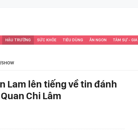
HẬU TRƯỜNG
SỨC KHỎE
TIÊU DÙNG
ĂN NGON
TÂM SỰ - GIA
/SHOW
 Lam lên tiếng về tin đánh
o Quan Chi Lâm