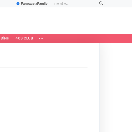
Fanpage aFamily
 ĐÌNH
40S CLUB