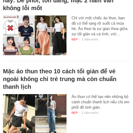
này: Dễ phối, tôn dáng, mặc 2 năm vẫn
không lỗi mốt
Chỉ với một chiếc áo thun, bạn
đã có thể rạng rỡ suốt cả mùa
hè. Áo thun là sự giao thoa giữa
sự tối giản và cá tính, với…
ĐẸP
-
1 năm trước
Mặc áo thun theo 10 cách tối giản để vẻ
ngoài không chỉ trẻ trung mà còn chuẩn
thanh lịch
Áo thun có thể tạo nên những bộ
cánh chuẩn thanh lịch nếu chị em
phối đồ tinh giản.
ĐẸP
-
1 năm trước