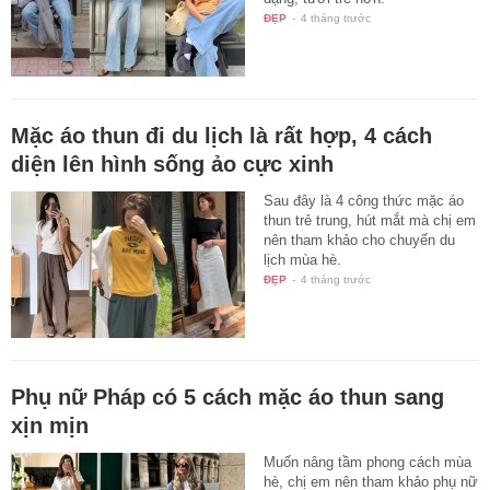
ĐẸP
-
4 tháng trước
Mặc áo thun đi du lịch là rất hợp, 4 cách
diện lên hình sống ảo cực xinh
Sau đây là 4 công thức mặc áo
thun trẻ trung, hút mắt mà chị em
nên tham khảo cho chuyến du
lịch mùa hè.
ĐẸP
-
4 tháng trước
Phụ nữ Pháp có 5 cách mặc áo thun sang
xịn mịn
Muốn nâng tầm phong cách mùa
hè, chị em nên tham khảo phụ nữ