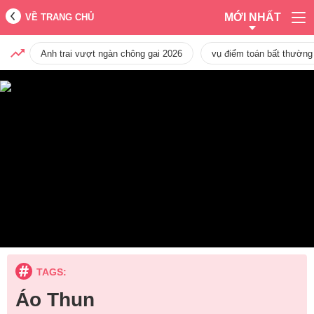
MỚI NHẤT
VỀ TRANG CHỦ
Anh trai vượt ngàn chông gai 2026
vụ điểm toán bất thường
TAGS:
Áo Thun