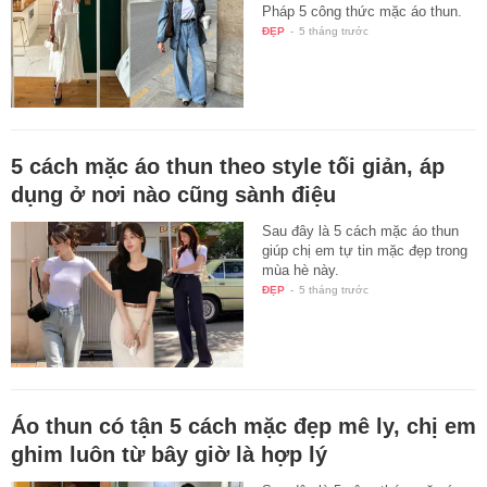
Pháp 5 công thức mặc áo thun.
ĐẸP
-
5 tháng trước
5 cách mặc áo thun theo style tối giản, áp
dụng ở nơi nào cũng sành điệu
Sau đây là 5 cách mặc áo thun
giúp chị em tự tin mặc đẹp trong
mùa hè này.
ĐẸP
-
5 tháng trước
Áo thun có tận 5 cách mặc đẹp mê ly, chị em
ghim luôn từ bây giờ là hợp lý