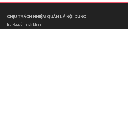
CHỊU TRÁCH NHIỆM QUẢN LÝ NỘI DUNG
Bà Nguyễn Bích Minh
TRỤ SỞ HÀ NỘI
Tầng 21, Tòa nhà Center Building, Hapulico Complex, Số 01, phố
Nguyễn Huy Tưởng, phường Thanh Xuân, thành phố Hà Nội
Email:
contact@afamily.vn |
Điện thoại:
024 7309 5555, máy lẻ 62.370
VPĐD TẠI TP.HCM
Tầng 4, Tòa nhà 123, số 127 Võ Văn Tần, Phường Xuân Hòa, TPHCM
Điện thoại:
028 7307 7979
Giấy phép thiết lập trang thông tin điện tử tổng hợp trên mạng số
2217/GP-TTĐT do Sở Thông tin và Truyền thông Hà Nội cấp ngày 10
tháng 4 năm 2019