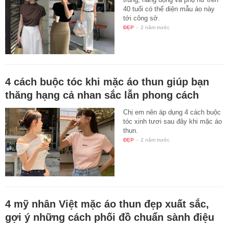
40 tuổi có thể diện mẫu áo này
tới công sở.
ĐẸP
-
2 năm trước
4 cách buộc tóc khi mặc áo thun giúp bạn
thăng hạng cả nhan sắc lẫn phong cách
Chị em nên áp dụng 4 cách buộc
tóc xinh tươi sau đây khi mặc áo
thun.
ĐẸP
-
2 năm trước
4 mỹ nhân Việt mặc áo thun đẹp xuất sắc,
gợi ý những cách phối đồ chuẩn sành điệu