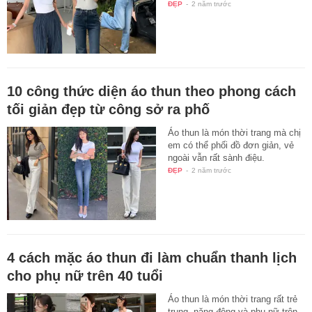
ĐẸP
-
2 năm trước
10 công thức diện áo thun theo phong cách
tối giản đẹp từ công sở ra phố
Áo thun là món thời trang mà chị
em có thể phối đồ đơn giản, vẻ
ngoài vẫn rất sành điệu.
ĐẸP
-
2 năm trước
4 cách mặc áo thun đi làm chuẩn thanh lịch
cho phụ nữ trên 40 tuổi
Áo thun là món thời trang rất trẻ
trung, năng động và phụ nữ trên