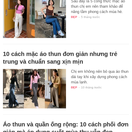
Sau đây là 5 công thức mặc áo
thun chị em nên tham khảo để
nâng tầm phong cách mùa hè.
ĐẸP
-
5 tháng trước
10 cách mặc áo thun đơn giản nhưng trẻ
trung và chuẩn sang xịn mịn
Chị em không nên bỏ qua áo thun
dài tay khi xây dựng phong cách
mùa lạnh.
ĐẸP
-
10 tháng trước
Áo thun và quần ống rộng: 10 cách phối đơn
giản mà áp dụng suốt mùa thu vẫn đẹp