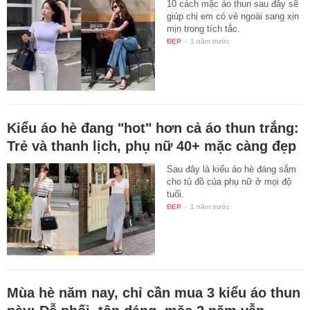
10 cách mặc áo thun sau đây sẽ
giúp chị em có vẻ ngoài sang xịn
mịn trong tích tắc.
ĐẸP
-
1 năm trước
Kiểu áo hè đang "hot" hơn cả áo thun trắng:
Trẻ và thanh lịch, phụ nữ 40+ mặc càng đẹp
Sau đây là kiểu áo hè đáng sắm
cho tủ đồ của phụ nữ ở mọi độ
tuổi.
ĐẸP
-
1 năm trước
Mùa hè năm nay, chỉ cần mua 3 kiểu áo thun