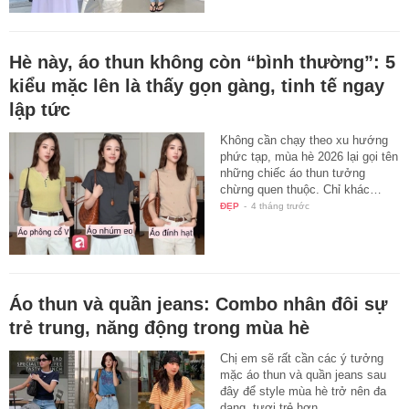
Hè này, áo thun không còn “bình thường”: 5
kiểu mặc lên là thấy gọn gàng, tinh tế ngay
lập tức
Không cần chạy theo xu hướng
phức tạp, mùa hè 2026 lại gọi tên
những chiếc áo thun tưởng
chừng quen thuộc. Chỉ khác…
ĐẸP
-
4 tháng trước
Áo thun và quần jeans: Combo nhân đôi sự
trẻ trung, năng động trong mùa hè
Chị em sẽ rất cần các ý tưởng
mặc áo thun và quần jeans sau
đây để style mùa hè trở nên đa
dạng, tươi trẻ hơn.