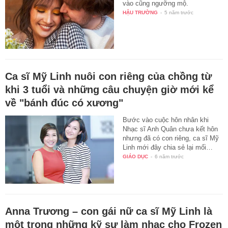
vào cũng ngưỡng mộ.
HẬU TRƯỜNG
-
5 năm trước
Ca sĩ Mỹ Linh nuôi con riêng của chồng từ
khi 3 tuổi và những câu chuyện giờ mới kể
về "bánh đúc có xương"
Bước vào cuộc hôn nhân khi
Nhạc sĩ Anh Quân chưa kết hôn
nhưng đã có con riêng, ca sĩ Mỹ
Linh mới đây chia sẻ lại mối…
GIÁO DỤC
-
6 năm trước
Anna Trương – con gái nữ ca sĩ Mỹ Linh là
một trong những kỹ sư làm nhạc cho Frozen