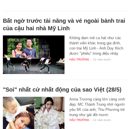
Bất ngờ trước tài năng và vẻ ngoài bảnh trai
của cậu hai nhà Mỹ Linh
Không đam mê ca hát như các
thành viên khác trong gia đình,
con trai Mỹ Linh - Anh Duy thích
được "phiêu" trong điệu nhảy
trẻ…
HẬU TRƯỜNG
-
12 năm trước
"Soi" nhất cử nhất động của sao Việt (28/5)
Anna Trương càng lớn càng xinh
đẹp; MC Thành Trung nhớ người
yêu 9X của anh; Thu Phương trẻ
trung như gái đôi mươi.
HẬU TRƯỜNG
-
12 năm trước