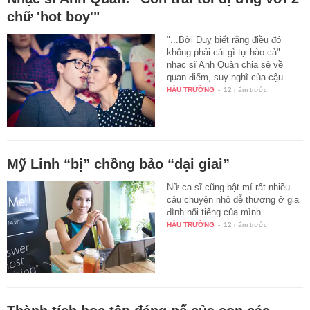
chữ 'hot boy'"
"...Bởi Duy biết rằng điều đó
không phải cái gì tự hào cả" -
nhạc sĩ Anh Quân chia sẻ về
quan điểm, suy nghĩ của cậu…
HẬU TRƯỜNG
-
12 năm trước
Mỹ Linh “bị” chồng bảo “dại giai”
Nữ ca sĩ cũng bật mí rất nhiều
câu chuyện nhỏ dễ thương ở gia
đình nổi tiếng của mình.
HẬU TRƯỜNG
-
12 năm trước