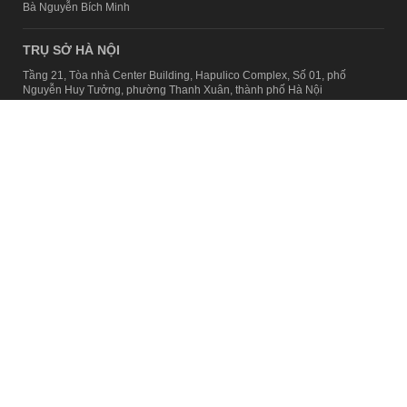
Bà Nguyễn Bích Minh
TRỤ SỞ HÀ NỘI
Tầng 21, Tòa nhà Center Building, Hapulico Complex, Số 01, phố
Nguyễn Huy Tưởng, phường Thanh Xuân, thành phố Hà Nội
Email:
contact@afamily.vn |
Điện thoại:
024 7309 5555, máy lẻ 62.370
VPĐD TẠI TP.HCM
Tầng 4, Tòa nhà 123, số 127 Võ Văn Tần, Phường Xuân Hòa, TPHCM
Điện thoại:
028 7307 7979
Giấy phép thiết lập trang thông tin điện tử tổng hợp trên mạng số
2217/GP-TTĐT do Sở Thông tin và Truyền thông Hà Nội cấp ngày 10
tháng 4 năm 2019
© Copyright 2008 - 2024 – Công ty Cổ phần VCCorp
Chính sách bảo mật