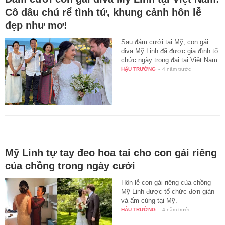
Cô dâu chú rể tình tứ, khung cảnh hôn lễ
đẹp như mơ!
Sau đám cưới tại Mỹ, con gái
diva Mỹ Linh đã được gia đình tổ
chức ngày trọng đại tại Việt Nam.
HẬU TRƯỜNG
-
4 năm trước
Mỹ Linh tự tay đeo hoa tai cho con gái riêng
của chồng trong ngày cưới
Hôn lễ con gái riêng của chồng
Mỹ Linh được tổ chức đơn giản
và ấm cúng tại Mỹ.
HẬU TRƯỜNG
-
4 năm trước