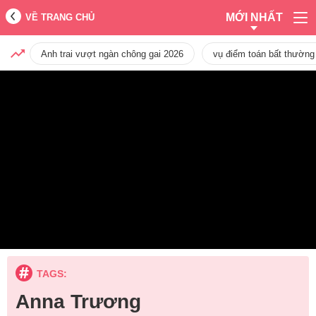
MỚI NHẤT
VỀ TRANG CHỦ
Anh trai vượt ngàn chông gai 2026
vụ điểm toán bất thường
TAGS:
Anna Trương