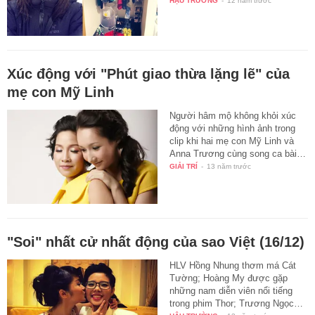
HẬU TRƯỜNG
-
12 năm trước
Xúc động với "Phút giao thừa lặng lẽ" của
mẹ con Mỹ Linh
Người hâm mộ không khỏi xúc
động với những hình ảnh trong
clip khi hai mẹ con Mỹ Linh và
Anna Trương cùng song ca bài…
GIẢI TRÍ
-
13 năm trước
"Soi" nhất cử nhất động của sao Việt (16/12)
HLV Hồng Nhung thơm má Cát
Tường; Hoàng My được gặp
những nam diễn viên nổi tiếng
trong phim Thor; Trương Ngọc…