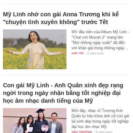
Mỹ Linh nhớ con gái Anna Trương khi kể
"chuyện tình xuyên không" trước Tết
MV đầu tiên của Album Mỹ Linh -
"Chat với Mozart 2" mang tên
"Đợi những ngày xuân" đã đến
với khán giả trong những ngày…
GIẢI TRÍ
-
8 năm trước
Con gái Mỹ Linh - Anh Quân xinh đẹp rạng
ngời trong ngày nhận bằng tốt nghiệp đại
học âm nhạc danh tiếng của Mỹ
Mới đây, nhạc sĩ Trương Anh
Quân tự hào khoe ảnh cô con gái
lai xinh đẹp trong ngày tốt nghiệp
đại học âm nhạc Mỹ.
HẬU TRƯỜNG
-
9 năm trước