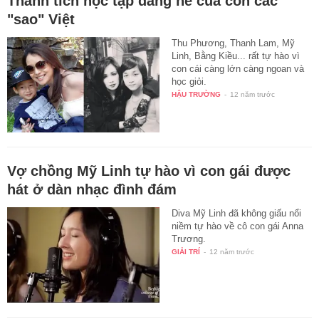
Thành tích học tập đáng nể của con các
"sao" Việt
Thu Phương, Thanh Lam, Mỹ
Linh, Bằng Kiều... rất tự hào vì
con cái càng lớn càng ngoan và
học giỏi.
HẬU TRƯỜNG
-
12 năm trước
Vợ chồng Mỹ Linh tự hào vì con gái được
hát ở dàn nhạc đình đám
Diva Mỹ Linh đã không giấu nổi
niềm tự hào về cô con gái Anna
Trương.
GIẢI TRÍ
-
12 năm trước