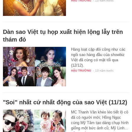
HẬU TRƯỜNG
-
13 năm trước
Dàn sao Việt tụ họp xuất hiện lộng lẫy trên
thảm đỏ
Hàng loạt cặp đôi cũng như các
ngôi sao hàng đầu của showbiz
Việt đã cùng có mặt tối qua
(12/12).
HẬU TRƯỜNG
-
13 năm trước
"Soi" nhất cử nhất động của sao Việt (11/12)
MC Thanh Vân khéo léo tiết lộ cô
đã có người mới; Hồng Ngọc
cùng Mỹ Tâm tạo dáng chụp hình
giống một bức ảnh cũ; Mỹ Linh…