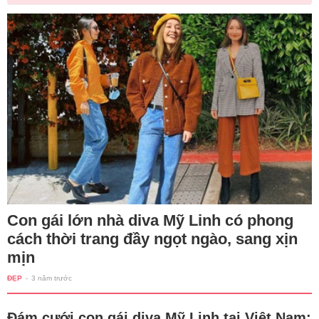
Con gái lớn nhà diva Mỹ Linh có phong
cách thời trang đầy ngọt ngào, sang xịn
mịn
ĐẸP
-
3 năm trước
Đám cưới con gái diva Mỹ Linh tại Việt Nam: