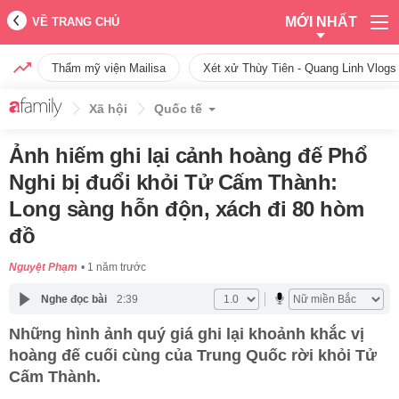
MỚI NHẤT
VỀ TRANG CHỦ
Thẩm mỹ viện Mailisa
Xét xử Thùy Tiên - Quang Linh Vlogs
Xã hội
Quốc tế
Ảnh hiếm ghi lại cảnh hoàng đế Phổ
Nghi bị đuổi khỏi Tử Cấm Thành:
Long sàng hỗn độn, xách đi 80 hòm
đồ
Nguyệt Phạm
1 năm trước
Nghe đọc bài
2:39
Những hình ảnh quý giá ghi lại khoảnh khắc vị
hoàng đế cuối cùng của Trung Quốc rời khỏi Tử
Cấm Thành.