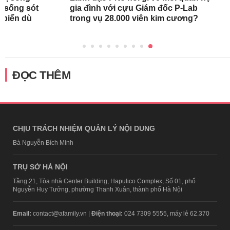
h sống sót
gia đình với cựu Giám đốc P-Lab
n biển dù
trong vụ 28.000 viên kim cương?
ĐỌC THÊM
CHỊU TRÁCH NHIỆM QUẢN LÝ NỘI DUNG
Bà Nguyễn Bích Minh
TRỤ SỞ HÀ NỘI
Tầng 21, Tòa nhà Center Building, Hapulico Complex, Số 01, phố
Nguyễn Huy Tưởng, phường Thanh Xuân, thành phố Hà Nội
Email:
contact@afamily.vn |
Điện thoại:
024 7309 5555, máy lẻ 62.370