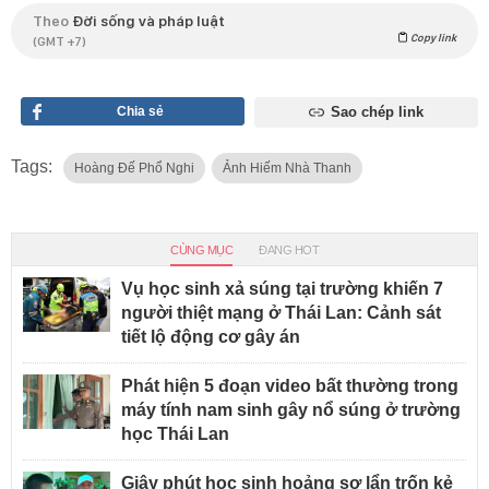
Theo
Đời sống và pháp luật
Copy link
(GMT +7)
Chia sẻ
Sao chép link
Tags:
Hoàng Đế Phổ Nghi
Ảnh Hiếm Nhà Thanh
CÙNG MỤC
ĐANG HOT
Vụ học sinh xả súng tại trường khiến 7
người thiệt mạng ở Thái Lan: Cảnh sát
tiết lộ động cơ gây án
Phát hiện 5 đoạn video bất thường trong
máy tính nam sinh gây nổ súng ở trường
học Thái Lan
Giây phút học sinh hoảng sợ lẩn trốn kẻ