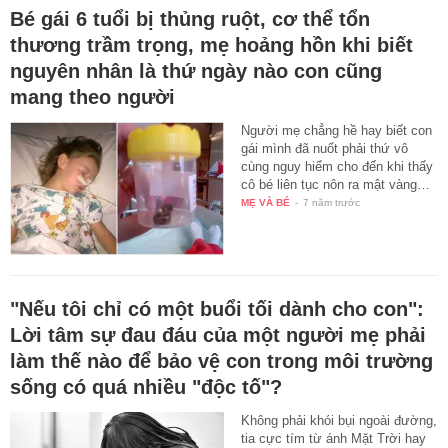
Bé gái 6 tuổi bị thủng ruột, cơ thể tổn
thương trầm trọng, mẹ hoảng hồn khi biết
nguyên nhân là thứ ngày nào con cũng
mang theo người
Người mẹ chẳng hề hay biết con
gái mình đã nuốt phải thứ vô
cùng nguy hiểm cho đến khi thấy
cô bé liên tục nôn ra mật vàng…
MẸ VÀ BÉ
-
7 năm trước
"Nếu tôi chỉ có một buổi tối dành cho con":
Lời tâm sự đau đáu của một người mẹ phải
làm thế nào để bảo vệ con trong môi trường
sống có quá nhiều "độc tố"?
Không phải khói bụi ngoài đường,
tia cực tím từ ánh Mặt Trời hay