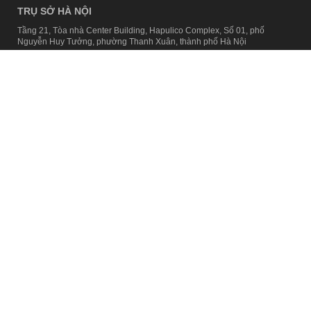
TRỤ SỞ HÀ NỘI
Tầng 21, Tòa nhà Center Building, Hapulico Complex, Số 01, phố
Nguyễn Huy Tưởng, phường Thanh Xuân, thành phố Hà Nội
Email:
contact@afamily.vn |
Điện thoại:
024 7309 5555, máy lẻ 62.370
VPĐD TẠI TP.HCM
Tầng 4, Tòa nhà 123, số 127 Võ Văn Tần, Phường Xuân Hòa, TPHCM
Điện thoại:
028 7307 7979
Giấy phép thiết lập trang thông tin điện tử tổng hợp trên mạng số
2217/GP-TTĐT do Sở Thông tin và Truyền thông Hà Nội cấp ngày 10
tháng 4 năm 2019
© Copyright 2008 - 2024 – Công ty Cổ phần VCCorp
Chính sách bảo mật
Fanpage aFamily