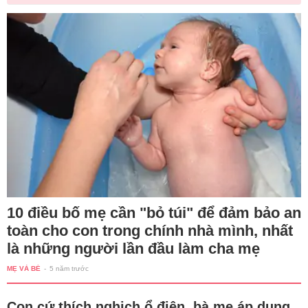
10 điều bố mẹ cần "bỏ túi" để đảm bảo an
toàn cho con trong chính nhà mình, nhất
là những người lần đầu làm cha mẹ
MẸ VÀ BÉ
-
5 năm trước
Con cứ thích nghịch ổ điện, bà mẹ áp dụng