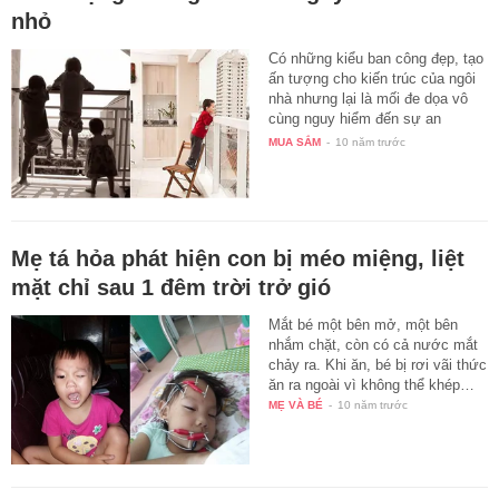
nhỏ
Có những kiểu ban công đẹp, tạo
ấn tượng cho kiến trúc của ngôi
nhà nhưng lại là mối đe dọa vô
cùng nguy hiểm đến sự an
toàn…
MUA SẮM
-
10 năm trước
Mẹ tá hỏa phát hiện con bị méo miệng, liệt
mặt chỉ sau 1 đêm trời trở gió
Mắt bé một bên mở, một bên
nhắm chặt, còn có cả nước mắt
chảy ra. Khi ăn, bé bị rơi vãi thức
ăn ra ngoài vì không thể khép…
MẸ VÀ BÉ
-
10 năm trước