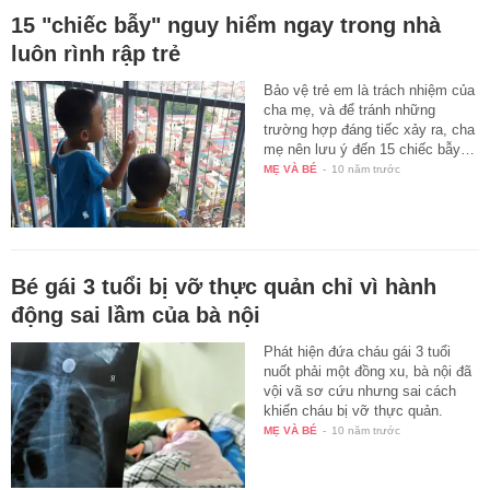
15 "chiếc bẫy" nguy hiểm ngay trong nhà
luôn rình rập trẻ
Bảo vệ trẻ em là trách nhiệm của
cha mẹ, và để tránh những
trường hợp đáng tiếc xảy ra, cha
mẹ nên lưu ý đến 15 chiếc bẫy…
MẸ VÀ BÉ
-
10 năm trước
Bé gái 3 tuổi bị vỡ thực quản chỉ vì hành
động sai lầm của bà nội
Phát hiện đứa cháu gái 3 tuổi
nuốt phải một đồng xu, bà nội đã
vội vã sơ cứu nhưng sai cách
khiến cháu bị vỡ thực quản.
MẸ VÀ BÉ
-
10 năm trước