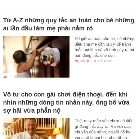
Từ A-Z những quy tắc an toàn cho bé những
ai lần đầu làm mẹ phải nắm rõ
Để giữ an toàn cho bé, có những
điều cha mẹ cần lưu ý để tránh
mắc sai lầm và vô tình gây ra tai
nạn đáng tiếc cho con.
MẸ VÀ BÉ
-
8 năm trước
Vô tư cho con gái chơi điện thoại, đến khi
nhìn những dòng tin nhắn này, ông bố vừa
sợ hãi vừa phẫn nộ
Thật may mắn vẫn chưa có điều
gì đáng tiếc xảy ra. Và với câu
chuyện của mình, người bố hy
vọng sẽ là bài học cho tất cả…