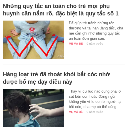
Những quy tắc an toàn cho trẻ mọi phụ
huynh cần nắm rõ, đặc biệt là quy tắc số 1
Để giúp trẻ tránh những tổn
thương và tai nạn đáng tiếc, cha
mẹ cần ghi nhớ những quy tắc
an toàn đơn giản sau.
MẸ VÀ BÉ
-
9 năm trước
Hàng loạt trẻ đã thoát khỏi bắt cóc nhờ
được bố mẹ dạy điều này
Thay vì cứ lúc nào cũng phải ở
sát bên con hoặc đứng ngồi
không yên vì lo con bị người lạ
bắt cóc, cha mẹ có thể dùng…
MẸ VÀ BÉ
-
9 năm trước