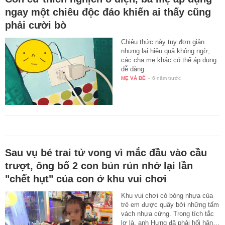
ngay một chiêu độc đáo khiến ai thấy cũng
phải cười bò
Chiêu thức này tuy đơn giản
nhưng lại hiệu quả không ngờ,
các cha mẹ khác có thể áp dụng
dễ dàng.
MẸ VÀ BÉ
-
6 năm trước
Sau vụ bé trai tử vong vì mắc đầu vào cầu
trượt, ông bố 2 con bủn rủn nhớ lại lần
"chết hụt" của con ở khu vui chơi
Khu vui chơi có bóng nhựa của
trẻ em được quây bởi những tấm
vách nhựa cứng. Trong tích tắc
lơ là, anh Hưng đã phải hối hận…