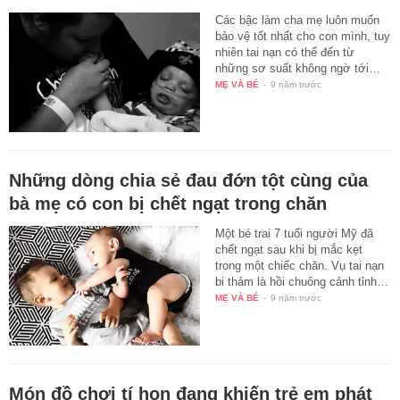
Các bậc làm cha mẹ luôn muốn
bảo vệ tốt nhất cho con mình, tuy
nhiên tai nạn có thể đến từ
những sơ suất không ngờ tới…
MẸ VÀ BÉ
-
9 năm trước
Những dòng chia sẻ đau đớn tột cùng của
bà mẹ có con bị chết ngạt trong chăn
Một bé trai 7 tuổi người Mỹ đã
chết ngạt sau khi bị mắc kẹt
trong một chiếc chăn. Vụ tai nạn
bi thảm là hồi chuông cảnh tỉnh…
MẸ VÀ BÉ
-
9 năm trước
Món đồ chơi tí hon đang khiến trẻ em phát