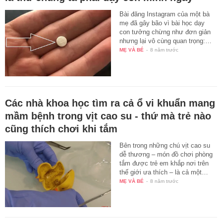
Bài đăng Instagram của một bà
mẹ đã gây bão vì bài học dạy
con tưởng chừng như đơn giản
nhưng lại vô cùng quan trọng:…
MẸ VÀ BÉ
-
8 năm trước
Các nhà khoa học tìm ra cả ổ vi khuẩn mang
mầm bệnh trong vịt cao su - thứ mà trẻ nào
cũng thích chơi khi tắm
Bên trong những chú vịt cao su
dễ thương – món đồ chơi phòng
tắm được trẻ em khắp nơi trên
thế giới ưa thích – là cả một…
MẸ VÀ BÉ
-
8 năm trước