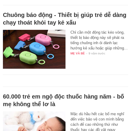
Chuông báo động - Thiết bị giúp trẻ dễ dàng
chạy thoát khỏi tay kẻ xấu
Chỉ cần một động tác kéo vòng,
thiết bị báo động này sẽ phát ra
tiếng chuông inh ỏi đánh lạc
hướng kẻ xấu hoặc giúp những…
MẸ VÀ BÉ
-
9 năm trước
60.000 trẻ em ngộ độc thuốc hàng năm - bố
mẹ không thể lơ là
Mặc dù hầu hết các bố mẹ nghĩ
đến việc bảo vệ con mình bằng
cách để cao những thứ như
thuốc hay các đồ vật nguy