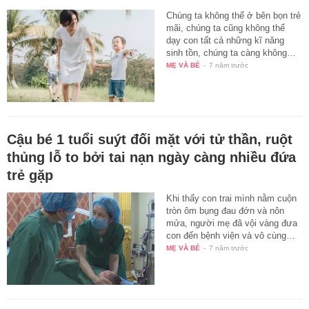
Chúng ta không thể ở bên bọn trẻ
mãi, chúng ta cũng không thể
dạy con tất cả những kĩ năng
sinh tồn, chúng ta càng không…
MẸ VÀ BÉ
-
7 năm trước
Cậu bé 1 tuổi suýt đối mặt với tử thần, ruột
thủng lỗ to bởi tai nạn ngày càng nhiều đứa
trẻ gặp
Khi thấy con trai mình nằm cuộn
tròn ôm bụng đau đớn và nôn
mửa, người mẹ đã vội vàng đưa
con đến bệnh viện và vô cùng…
MẸ VÀ BÉ
-
7 năm trước