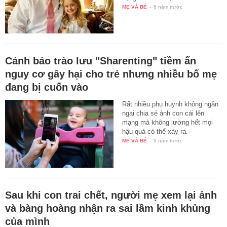
MẸ VÀ BÉ
-
8 năm trước
Cảnh báo trào lưu "Sharenting" tiềm ẩn
nguy cơ gây hại cho trẻ nhưng nhiều bố mẹ
đang bị cuốn vào
Rất nhiều phụ huynh không ngần
ngại chia sẻ ảnh con cái lên
mạng mà không lường hết mọi
hậu quả có thể xảy ra.
MẸ VÀ BÉ
-
9 năm trước
Sau khi con trai chết, người mẹ xem lại ảnh
và bàng hoàng nhận ra sai lầm kinh khủng
của mình