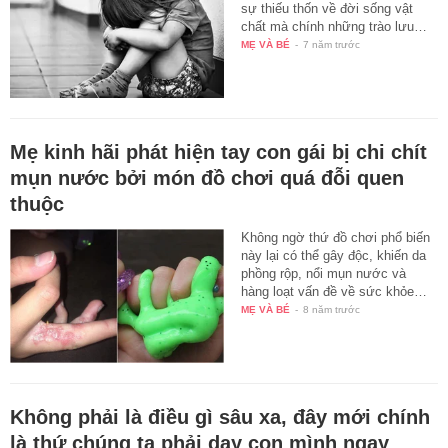
sự thiếu thốn về đời sống vật
chất mà chính những trào lưu…
MẸ VÀ BÉ
-
7 năm trước
Mẹ kinh hãi phát hiện tay con gái bị chi chít
mụn nước bởi món đồ chơi quá đỗi quen
thuộc
Không ngờ thứ đồ chơi phổ biến
này lại có thể gây độc, khiến da
phồng rộp, nổi mụn nước và
hàng loạt vấn đề về sức khỏe…
MẸ VÀ BÉ
-
8 năm trước
Không phải là điều gì sâu xa, đây mới chính
là thứ chúng ta phải dạy con mình ngay