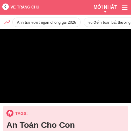
MỚI NHẤT
VỀ TRANG CHỦ
Anh trai vượt ngàn chông gai 2026
vụ điểm toán bất thường
TAGS:
An Toàn Cho Con