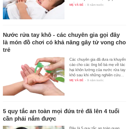
hiểm…
MẸ VÀ BÉ
-
9 năm trước
Nước rửa tay khô - các chuyên gia gọi đây
là món đồ chơi có khả năng gây tử vong cho
trẻ
Các chuyên gia đã đưa ra khuyến
cáo cho các ông bố bà mẹ về tác
hại khôn lường của nước rửa tay
khô sau khi những nghiên cứu…
MẸ VÀ BÉ
-
9 năm trước
5 quy tắc an toàn mọi đứa trẻ đã lên 4 tuổi
cần phải nắm được
Đây là 5 quy tắc an toàn quan